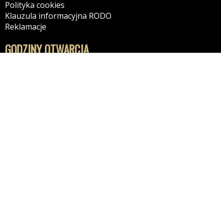
Polityka cookies
Klauzula informacyjna RODO
Reklamacje
GODZINY OTWARCIA
10:00-18:00 - Poniedziałek
10:00-18:00 - Wtorek
10:00-18:00 - Środa
10:00-18:00 - Czwartek
10:00-18:00 - Piątek
09:00-16:00 - Sobota
10:00-14:00 - Niedziela
KONTAKT
ZatokaAut
Tel: 511115530
26-660 Bierwiecka Wola
Bierwiecka wola 23B
Kontakt: przez formularz