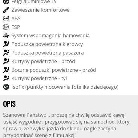
F
e
l
g
i
a
l
u
m
i
n
i
o
w
e
1
9
Z
a
w
i
e
s
z
e
n
i
e
k
o
m
f
o
r
t
o
w
e
A
B
S
E
S
P
S
y
s
t
e
m
w
s
p
o
m
a
g
a
n
i
a
h
a
m
o
w
a
n
i
a
P
o
d
u
s
z
k
a
p
o
w
i
e
t
r
z
n
a
k
i
e
r
o
w
c
y
P
o
d
u
s
z
k
a
p
o
w
i
e
t
r
z
n
a
p
a
s
a
ż
e
r
a
K
u
r
t
y
n
y
p
o
w
i
e
t
r
z
n
e
-
p
r
z
ó
d
B
o
c
z
n
e
p
o
d
u
s
z
k
i
p
o
w
i
e
t
r
z
n
e
-
p
r
z
ó
d
K
u
r
t
y
n
y
p
o
w
i
e
t
r
z
n
e
-
t
y
ł
I
s
o
f
i
x
(
p
u
n
k
t
y
m
o
c
o
w
a
n
i
a
f
o
t
e
l
i
k
a
d
z
i
e
c
i
ę
c
e
g
o
)
OPIS
Szanowni Państwo… proszę na chwilę odstawić kawę,
usiąść wygodnie i przygotować się na samochód, który
sprawia, że zwykła jazda do sklepu nagle zaczyna
przypominać scenę z filmu akcji.