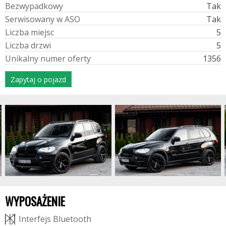
B
e
z
w
y
p
a
d
k
o
w
y
Tak
S
e
r
w
i
s
o
w
a
n
y
w
A
S
O
Tak
L
i
c
z
b
a
m
i
e
j
s
c
5
L
i
c
z
b
a
d
r
z
w
i
5
U
n
i
k
a
l
n
y
n
u
m
e
r
o
f
e
r
t
y
1356
Zapytaj o pojazd
WYPOSAŻENIE
I
n
t
e
r
f
e
j
s
B
l
u
e
t
o
o
t
h