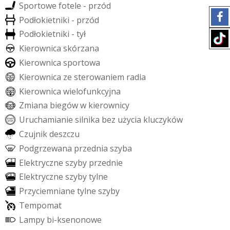
S
p
o
r
t
o
w
e
f
o
t
e
l
e
-
p
r
z
ó
d
P
o
d
ł
o
k
i
e
t
n
i
k
i
-
p
r
z
ó
d
P
o
d
ł
o
k
i
e
t
n
i
k
i
-
t
y
ł
K
i
e
r
o
w
n
i
c
a
s
k
ó
r
z
a
n
a
K
i
e
r
o
w
n
i
c
a
s
p
o
r
t
o
w
a
K
i
e
r
o
w
n
i
c
a
z
e
s
t
e
r
o
w
a
n
i
e
m
r
a
d
i
a
K
i
e
r
o
w
n
i
c
a
w
i
e
l
o
f
u
n
k
c
y
j
n
a
Z
m
i
a
n
a
b
i
e
g
ó
w
w
k
i
e
r
o
w
n
i
c
y
U
r
u
c
h
a
m
i
a
n
i
e
s
i
l
n
i
k
a
b
e
z
u
ż
y
c
i
a
k
l
u
c
z
y
k
ó
w
C
z
u
j
n
i
k
d
e
s
z
c
z
u
P
o
d
g
r
z
e
w
a
n
a
p
r
z
e
d
n
i
a
s
z
y
b
a
E
l
e
k
t
r
y
c
z
n
e
s
z
y
b
y
p
r
z
e
d
n
i
e
E
l
e
k
t
r
y
c
z
n
e
s
z
y
b
y
t
y
l
n
e
P
r
z
y
c
i
e
m
n
i
a
n
e
t
y
l
n
e
s
z
y
b
y
T
e
m
p
o
m
a
t
L
a
m
p
y
b
i
-
k
s
e
n
o
n
o
w
e