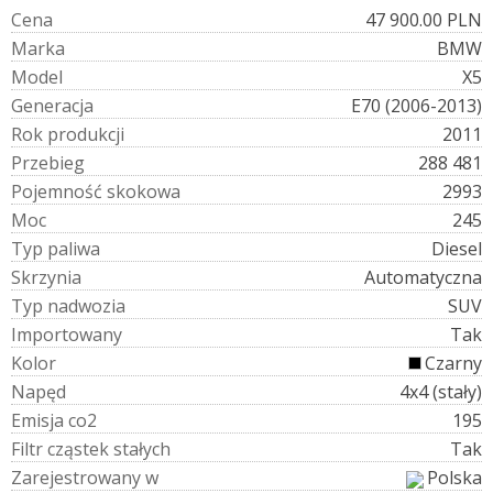
C
e
n
a
47 900.00 PLN
M
a
r
k
a
BMW
M
o
d
e
l
X5
G
e
n
e
r
a
c
j
a
E70 (2006-2013)
R
o
k
p
r
o
d
u
k
c
j
i
2011
P
r
z
e
b
i
e
g
288 481
P
o
j
e
m
n
o
ś
ć
s
k
o
k
o
w
a
2993
M
o
c
245
T
y
p
p
a
l
i
w
a
Diesel
S
k
r
z
y
n
i
a
Automatyczna
T
y
p
n
a
d
w
o
z
i
a
SUV
I
m
p
o
r
t
o
w
a
n
y
Tak
K
o
l
o
r
Czarny
N
a
p
ę
d
4x4 (stały)
E
m
i
s
j
a
c
o
2
195
F
i
l
t
r
c
z
ą
s
t
e
k
s
t
a
ł
y
c
h
Tak
Z
a
r
e
j
e
s
t
r
o
w
a
n
y
w
Polska