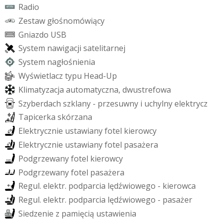
R
a
d
i
o
Z
e
s
t
a
w
g
ł
o
ś
n
o
m
ó
w
i
ą
c
y
G
n
i
a
z
d
o
U
S
B
S
y
s
t
e
m
n
a
w
i
g
a
c
j
i
s
a
t
e
l
i
t
a
r
n
e
j
S
y
s
t
e
m
n
a
g
ł
o
ś
n
i
e
n
i
a
W
y
ś
w
i
e
t
l
a
c
z
t
y
p
u
H
e
a
d
-
U
p
K
l
i
m
a
t
y
z
a
c
j
a
a
u
t
o
m
a
t
y
c
z
n
a
,
d
w
u
s
t
r
e
f
o
w
a
S
z
y
b
e
r
d
a
c
h
s
z
k
l
a
n
y
-
p
r
z
e
s
u
w
n
y
i
u
c
h
y
l
n
y
e
l
e
k
t
r
y
c
z
T
a
p
i
c
e
r
k
a
s
k
ó
r
z
a
n
a
E
l
e
k
t
r
y
c
z
n
i
e
u
s
t
a
w
i
a
n
y
f
o
t
e
l
k
i
e
r
o
w
c
y
E
l
e
k
t
r
y
c
z
n
i
e
u
s
t
a
w
i
a
n
y
f
o
t
e
l
p
a
s
a
ż
e
r
a
P
o
d
g
r
z
e
w
a
n
y
f
o
t
e
l
k
i
e
r
o
w
c
y
P
o
d
g
r
z
e
w
a
n
y
f
o
t
e
l
p
a
s
a
ż
e
r
a
R
e
g
u
l
.
e
l
e
k
t
r
.
p
o
d
p
a
r
c
i
a
l
ę
d
ź
w
i
o
w
e
g
o
-
k
i
e
r
o
w
c
a
R
e
g
u
l
.
e
l
e
k
t
r
.
p
o
d
p
a
r
c
i
a
l
ę
d
ź
w
i
o
w
e
g
o
-
p
a
s
a
ż
e
r
S
i
e
d
z
e
n
i
e
z
p
a
m
i
ę
c
i
ą
u
s
t
a
w
i
e
n
i
a