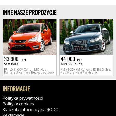
INNE NASZE PROPOZYCJE
33 900
44 900
PLN
PLN
Seat Ibiza
Audi S5 Coupé
FR 1.0 110KM Xenon LED Nav
4.2 v8 354KM Xenon LED B&O Grz.
Kamera Alcantara Bezwypadkowy
Fot Skóra Navi Parktronic
INFORMACJE
Polityka prywatności
Polityka cookies
Klauzula informacyjna RODO
Reklamacje