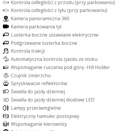
K
o
n
t
r
o
l
a
o
d
l
e
g
ł
o
ś
c
i
z
p
r
z
o
d
u
(
p
r
z
y
p
a
r
k
o
w
a
n
i
u
)
K
o
n
t
r
o
l
a
o
d
l
e
g
ł
o
ś
c
i
z
t
y
ł
u
(
p
r
z
y
p
a
r
k
o
w
a
n
i
u
)
K
a
m
e
r
a
p
a
n
o
r
a
m
i
c
z
n
a
3
6
0
K
a
m
e
r
a
p
a
r
k
o
w
a
n
i
a
t
y
ł
L
u
s
t
e
r
k
a
b
o
c
z
n
e
u
s
t
a
w
i
a
n
e
e
l
e
k
t
r
y
c
z
n
i
e
P
o
d
g
r
z
e
w
a
n
e
l
u
s
t
e
r
k
a
b
o
c
z
n
e
K
o
n
t
r
o
l
a
t
r
a
k
c
j
i
A
u
t
o
m
a
t
y
c
z
n
a
k
o
n
t
r
o
l
a
z
j
a
z
d
u
z
e
s
t
o
k
u
W
s
p
o
m
a
g
a
n
i
e
r
u
s
z
a
n
i
a
p
o
d
g
ó
r
ę
-
H
i
l
l
H
o
l
d
e
r
C
z
u
j
n
i
k
z
m
i
e
r
z
c
h
u
S
p
r
y
s
k
i
w
a
c
z
e
r
e
f
e
k
t
o
r
ó
w
Ś
w
i
a
t
ł
a
d
o
j
a
z
d
y
d
z
i
e
n
n
e
j
Ś
w
i
a
t
ł
a
d
o
j
a
z
d
y
d
z
i
e
n
n
e
j
d
i
o
d
o
w
e
L
E
D
L
a
m
p
y
p
r
z
e
c
i
w
m
g
i
e
l
n
e
E
l
e
k
t
r
y
c
z
n
y
h
a
m
u
l
e
c
p
o
s
t
o
j
o
w
y
W
s
p
o
m
a
g
a
n
i
e
k
i
e
r
o
w
n
i
c
y