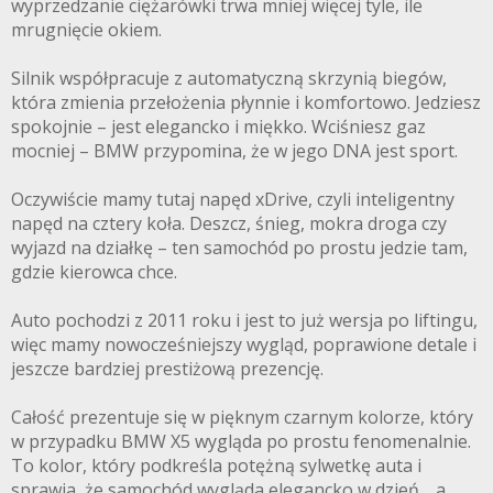
wyprzedzanie ciężarówki trwa mniej więcej tyle, ile
mrugnięcie okiem.
Silnik współpracuje z automatyczną skrzynią biegów,
która zmienia przełożenia płynnie i komfortowo. Jedziesz
spokojnie – jest elegancko i miękko. Wciśniesz gaz
mocniej – BMW przypomina, że w jego DNA jest sport.
Oczywiście mamy tutaj napęd xDrive, czyli inteligentny
napęd na cztery koła. Deszcz, śnieg, mokra droga czy
wyjazd na działkę – ten samochód po prostu jedzie tam,
gdzie kierowca chce.
Auto pochodzi z 2011 roku i jest to już wersja po liftingu,
więc mamy nowocześniejszy wygląd, poprawione detale i
jeszcze bardziej prestiżową prezencję.
Całość prezentuje się w pięknym czarnym kolorze, który
w przypadku BMW X5 wygląda po prostu fenomenalnie.
To kolor, który podkreśla potężną sylwetkę auta i
sprawia, że samochód wygląda elegancko w dzień… a