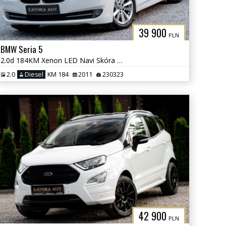
39 900
PLN
BMW Seria 5
2.0d 184KM Xenon LED Navi Skóra Grzane Fot Klima Parktornic Serwis
2.0
Diesel
KM 184
2011
230323
42 900
PLN