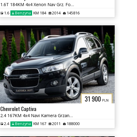
1.6T 184KM 4x4 Xenon Nav Grz. Fot Skóra Tempomat Klima Serwis
1.6
Benzyna
KM 184
2014
145816
31 900
PLN
Chevrolet Captiva
2.4 167KM 4x4 Navi Kamera Grzane Fot Klima PDC 7 osób Sprowadzony
2.4
Benzyna
KM 167
2011
188000