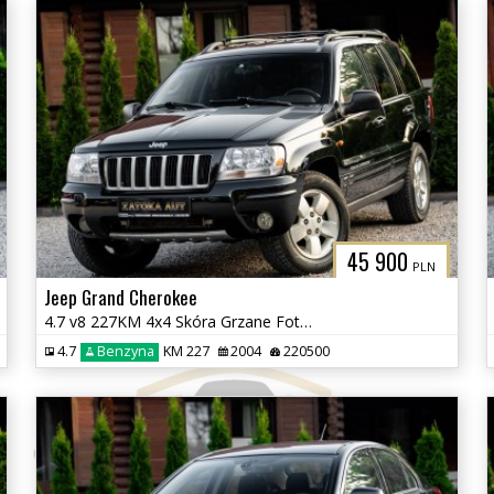
45 900
PLN
Jeep Grand Cherokee
4.7 v8 227KM 4x4 Skóra Grzane Fot Tempomat Klima Skóra Zadbany BEZ RDZ
4.7
Benzyna
KM 227
2004
220500