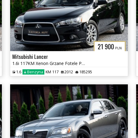
21 900
PLN
Mitsubishi Lancer
1.6i 117KM Xenon Grzane Fotele Parktronic Klimatyzacja Tempomat Serwis
1.6
Benzyna
KM 117
2012
185295