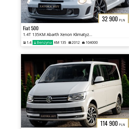
32 900
PLN
Fiat 500
1.4T 135KM Abarth Xenon Klimatyzacja Bezwypadkowy Sprowadzony
1.4
Benzyna
KM 135
2012
104000
114 900
PLN