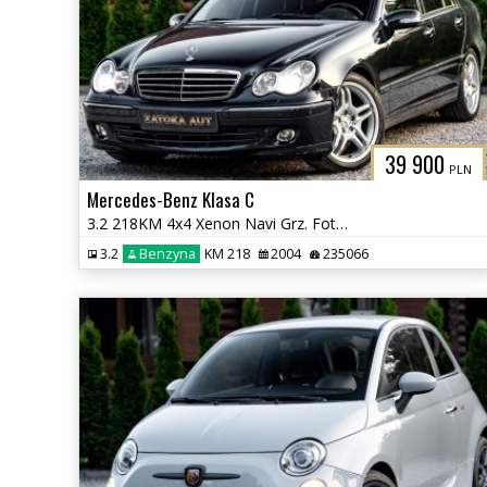
39 900
PLN
Mercedes-Benz Klasa C
3.2 218KM 4x4 Xenon Navi Grz. Fot Skóra Tempomat Szyberdach
3.2
Benzyna
KM 218
2004
235066