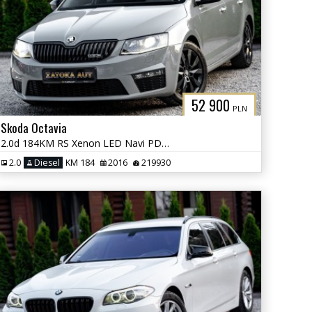
52 900
PLN
Skoda Octavia
2.0d 184KM RS Xenon LED Navi PDC Grzane Fot. Skóra Tempomat
2.0
Diesel
KM 184
2016
219930