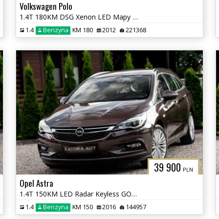
Volkswagen Polo
1.4T 180KM DSG Xenon LED Mapy Navi Tempomat Grz. Fotele
1.4
Benzyna
KM 180
2012
221368
39 900
PLN
Opel Astra
1.4T 150KM LED Radar Keyless GO Lane Ass. Nav El. Klapa Serwis
1.4
Benzyna
KM 150
2016
144957