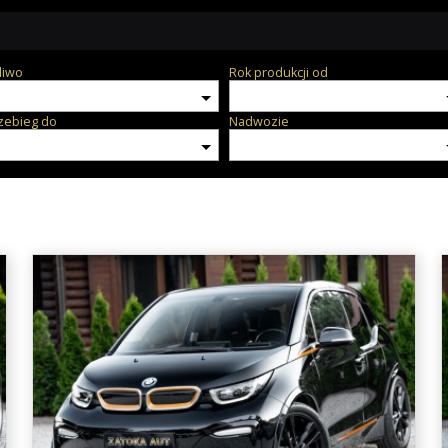
liwo
Rok produkcji od
zebieg do
Nadwozie