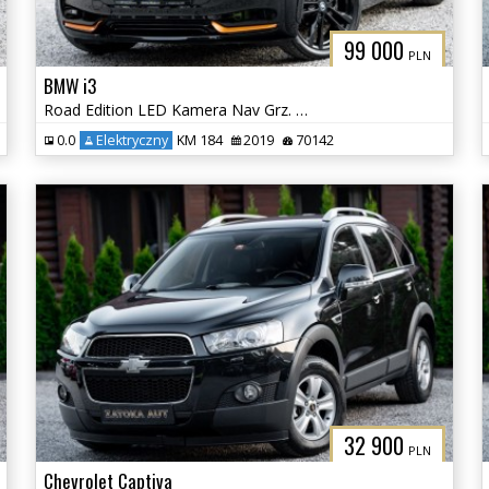
99 000
PLN
BMW i3
Road Edition LED Kamera Nav Grz. Fot Skóra H&K Tempomat
0.0
Elektryczny
KM 184
2019
70142
32 900
PLN
Chevrolet Captiva