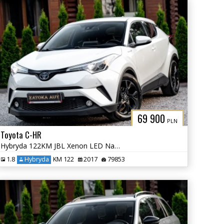
69 900
PLN
Toyota C-HR
Hybryda 122KM JBL Xenon LED Navi Grz. Fot. Lane Ass. Kamera Park Ass.
1.8
Hybryda
KM 122
2017
79853