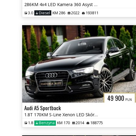
286KM 4x4 LED Kamera 360 Asyst Kolizji Lane Ass. Navi Grz. Fot Virtual
3.0
Diesel
KM 286
2022
193811
49 900
PLN
Audi A5 Sportback
1.8T 170KM S-Line Xenon LED Skóra Tempomat PDC Klima Serwis
1.8
Benzyna
KM 170
2014
188775