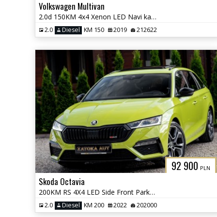
Volkswagen Multivan
2.0d 150KM 4x4 Xenon LED Navi kamera Grzane Fot. Front Ass. 7 osob
2.0
Diesel
KM 150
2019
212622
92 900
PLN
Skoda Octavia
200KM RS 4X4 LED Side Front Park Ass. Masaż Alcantara Kamera FULL OPCJ
2.0
Diesel
KM 200
2022
202000