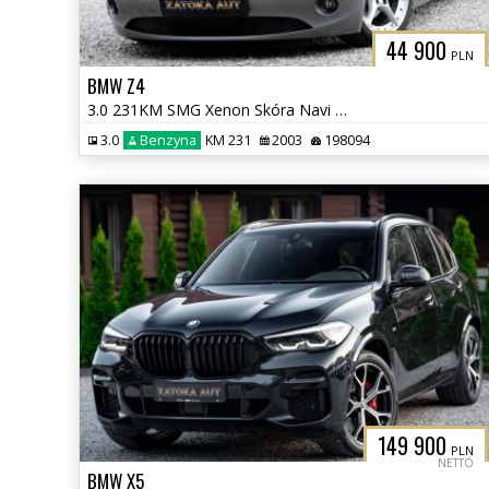
44 900
PLN
BMW Z4
3.0 231KM SMG Xenon Skóra Navi Tempomat Klima Grzane Fotele
3.0
Benzyna
KM 231
2003
198094
149 900
PLN
NETTO
BMW X5