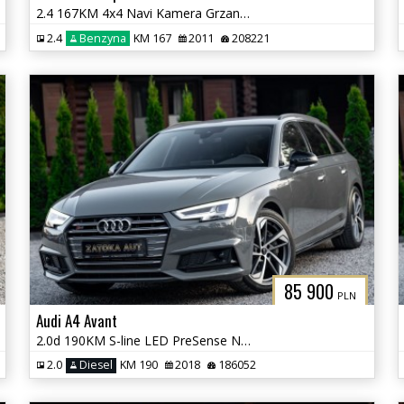
2.4 167KM 4x4 Navi Kamera Grzane Fot Klima PDC 7 osób Sprowadzony
2.4
Benzyna
KM 167
2011
208221
85 900
PLN
Audi A4 Avant
2.0d 190KM S-line LED PreSense Nav PDC ADS B&O Grz. Fot Masaż
2.0
Diesel
KM 190
2018
186052