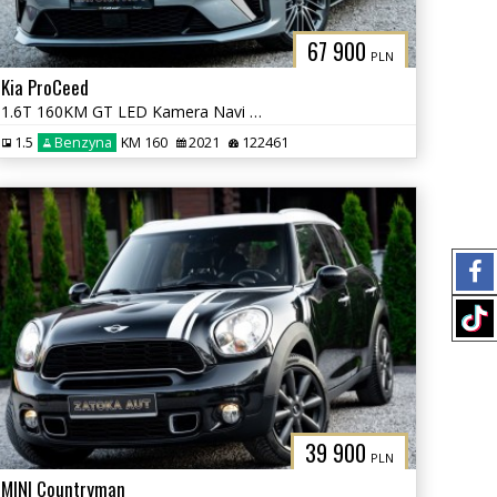
67 900
PLN
Kia ProCeed
1.6T 160KM GT LED Kamera Navi Grz. Fot. Lane Ass. ACC PDC JBL
1.5
Benzyna
KM 160
2021
122461
39 900
PLN
MINI Countryman