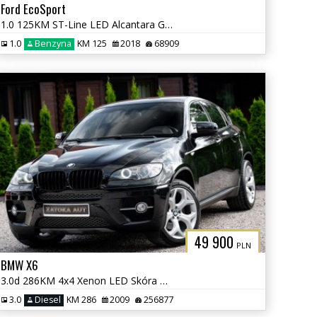
Ford EcoSport
1.0 125KM ST-Line LED Alcantara Grz. Fot Kier Navi Kamera Tempomat
1.0
Benzyna
KM 125
2018
68909
49 900
PLN
BMW X6
3.0d 286KM 4x4 Xenon LED Skóra TV Navi Klima Parktornic
3.0
Diesel
KM 286
2009
256877