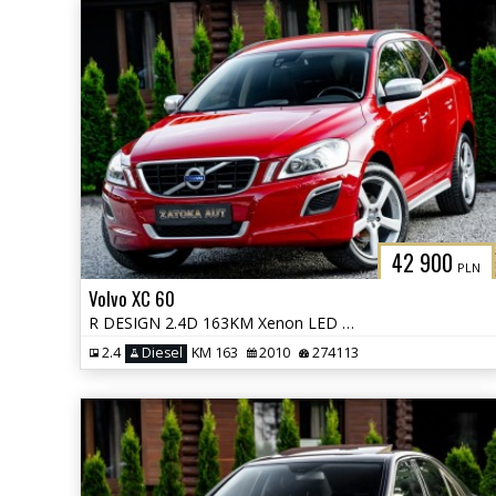
42 900
PLN
Volvo XC 60
R DESIGN 2.4D 163KM Xenon LED City Safety PDC HIFI Sound Navi Serwis
2.4
Diesel
KM 163
2010
274113