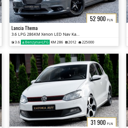
52 900
PLN
Lancia Thema
3.6 LPG 286KM Xenon LED Nav Kamera Grz. Went Fot Szyber Alpine ACC
3.6
Benzyna+LPG
KM 286
2012
225000
31 900
PLN