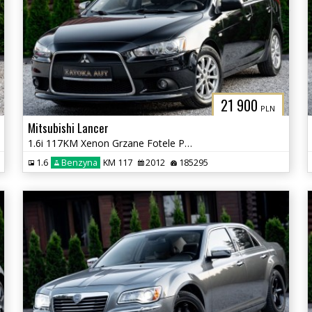
21 900
PLN
Mitsubishi Lancer
1.6i 117KM Xenon Grzane Fotele Parktronic Klimatyzacja Tempomat Serwis
1.6
Benzyna
KM 117
2012
185295