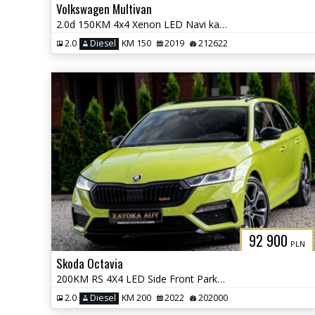
Volkswagen Multivan
2.0d 150KM 4x4 Xenon LED Navi kamera Grzane Fot. Front Ass. 7 osob
2.0
Diesel
KM 150
2019
212622
92 900
PLN
Skoda Octavia
200KM RS 4X4 LED Side Front Park Ass. Masaż Alcantara Kamera FULL OPCJ
2.0
Diesel
KM 200
2022
202000