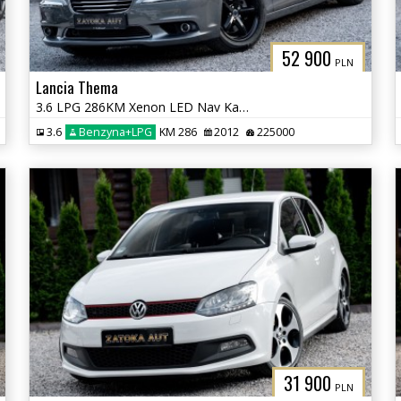
52 900
PLN
Lancia Thema
3.6 LPG 286KM Xenon LED Nav Kamera Grz. Went Fot Szyber Alpine ACC
3.6
Benzyna+LPG
KM 286
2012
225000
31 900
PLN