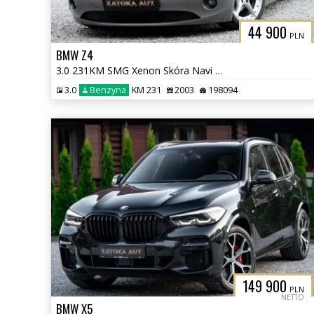
44 900
PLN
BMW Z4
3.0 231KM SMG Xenon Skóra Navi Tempomat Klima Grzane Fotele
3.0
Benzyna
KM 231
2003
198094
149 900
PLN
NETTO
BMW X5