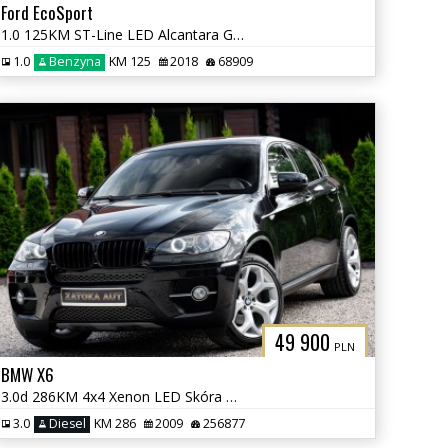
Ford EcoSport
1.0 125KM ST-Line LED Alcantara Grz. Fot Kier Navi Kamera Tempomat
1.0
Benzyna
KM 125
2018
68909
49 900
PLN
BMW X6
3.0d 286KM 4x4 Xenon LED Skóra TV Navi Klima Parktornic
3.0
Diesel
KM 286
2009
256877