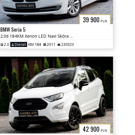
39 900
PLN
BMW Seria 5
2.0d 184KM Xenon LED Navi Skóra Grzane Fot Klima Parktornic Serwis
2.0
Diesel
KM 184
2011
230323
42 900
PLN