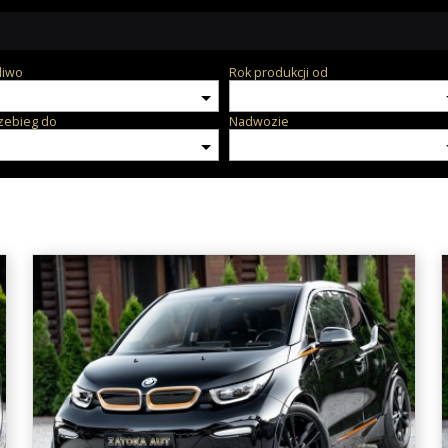
liwo
Rok produkcji od
zebieg do
Nadwozie