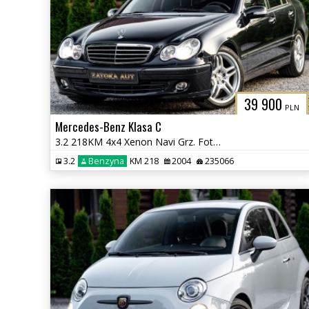
39 900
PLN
Mercedes-Benz Klasa C
3.2 218KM 4x4 Xenon Navi Grz. Fot Skóra Tempomat Szyberdach
3.2
Benzyna
KM 218
2004
235066