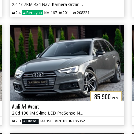
2.4 167KM 4x4 Navi Kamera Grzane Fot Klima PDC 7 osób Sprowadzony
2.4
Benzyna
KM 167
2011
208221
85 900
PLN
Audi A4 Avant
2.0d 190KM S-line LED PreSense Nav PDC ADS B&O Grz. Fot Masaż
2.0
Diesel
KM 190
2018
186052