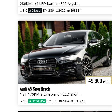
286KM 4x4 LED Kamera 360 Asyst Kolizji Lane Ass. Navi Grz. Fot Virtual
3.0
Diesel
KM 286
2022
193811
49 900
PLN
Audi A5 Sportback
1.8T 170KM S-Line Xenon LED Skóra Tempomat PDC Klima Serwis
1.8
Benzyna
KM 170
2014
188775