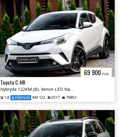
69 900
PLN
Toyota C-HR
Hybryda 122KM JBL Xenon LED Navi Grz. Fot. Lane Ass. Kamera Park Ass.
1.8
Hybryda
KM 122
2017
79853