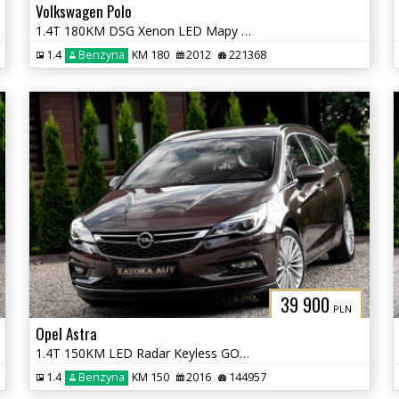
Volkswagen Polo
1.4T 180KM DSG Xenon LED Mapy Navi Tempomat Grz. Fotele
1.4
Benzyna
KM 180
2012
221368
39 900
PLN
Opel Astra
1.4T 150KM LED Radar Keyless GO Lane Ass. Nav El. Klapa Serwis
1.4
Benzyna
KM 150
2016
144957