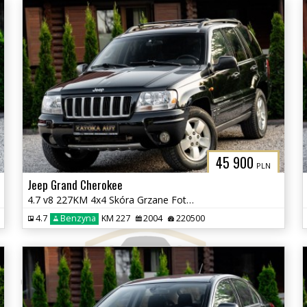
45 900
PLN
Jeep Grand Cherokee
4.7 v8 227KM 4x4 Skóra Grzane Fot Tempomat Klima Skóra Zadbany BEZ RDZ
4.7
Benzyna
KM 227
2004
220500