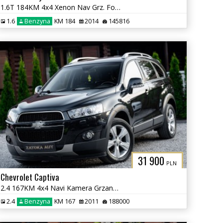
1.6T 184KM 4x4 Xenon Nav Grz. Fot Skóra Tempomat Klima Serwis
1.6
Benzyna
KM 184
2014
145816
31 900
PLN
Chevrolet Captiva
2.4 167KM 4x4 Navi Kamera Grzane Fot Klima PDC 7 osób Sprowadzony
2.4
Benzyna
KM 167
2011
188000