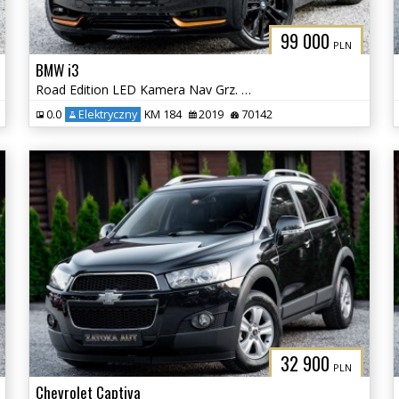
99 000
PLN
BMW i3
Road Edition LED Kamera Nav Grz. Fot Skóra H&K Tempomat
0.0
Elektryczny
KM 184
2019
70142
32 900
PLN
Chevrolet Captiva