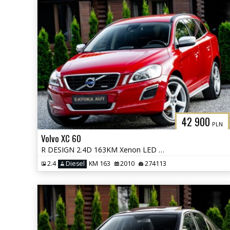
42 900
PLN
Volvo XC 60
R DESIGN 2.4D 163KM Xenon LED City Safety PDC HIFI Sound Navi Serwis
2.4
Diesel
KM 163
2010
274113