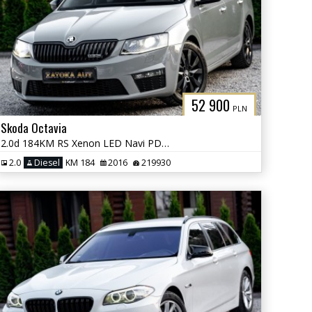
52 900
PLN
Skoda Octavia
2.0d 184KM RS Xenon LED Navi PDC Grzane Fot. Skóra Tempomat
2.0
Diesel
KM 184
2016
219930