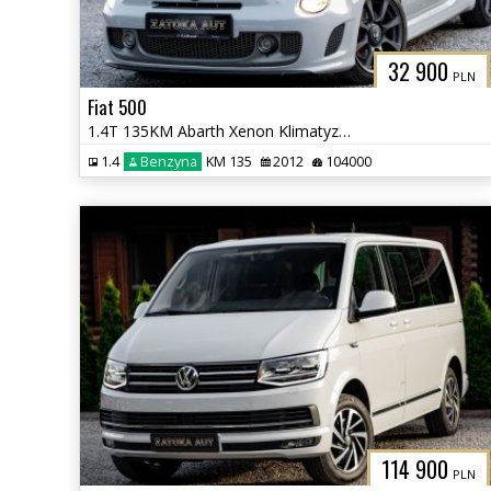
32 900
PLN
Fiat 500
1.4T 135KM Abarth Xenon Klimatyzacja Bezwypadkowy Sprowadzony
1.4
Benzyna
KM 135
2012
104000
114 900
PLN