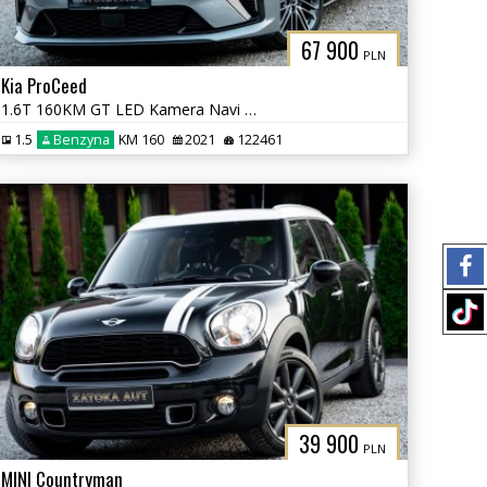
67 900
PLN
Kia ProCeed
1.6T 160KM GT LED Kamera Navi Grz. Fot. Lane Ass. ACC PDC JBL
1.5
Benzyna
KM 160
2021
122461
39 900
PLN
MINI Countryman