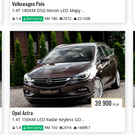
Volkswagen Polo
1.4T 180KM DSG Xenon LED Mapy Navi Tempomat Grz. Fotele
1.4
Benzyna
KM 180
2012
221368
39 900
PLN
Opel Astra
1.4T 150KM LED Radar Keyless GO Lane Ass. Nav El. Klapa Serwis
1.4
Benzyna
KM 150
2016
144957