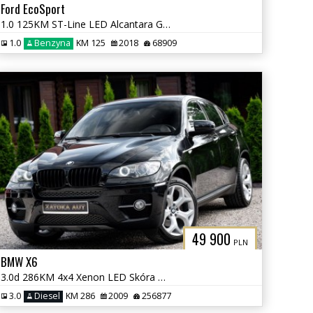
Ford EcoSport
1.0 125KM ST-Line LED Alcantara Grz. Fot Kier Navi Kamera Tempomat
1.0
Benzyna
KM 125
2018
68909
49 900
PLN
BMW X6
3.0d 286KM 4x4 Xenon LED Skóra TV Navi Klima Parktornic
3.0
Diesel
KM 286
2009
256877