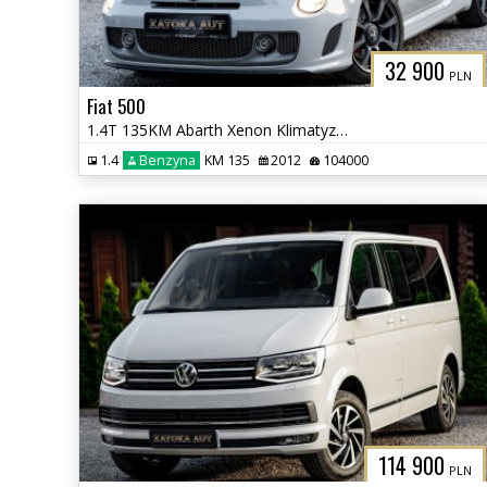
32 900
PLN
Fiat 500
1.4T 135KM Abarth Xenon Klimatyzacja Bezwypadkowy Sprowadzony
1.4
Benzyna
KM 135
2012
104000
114 900
PLN