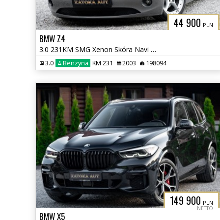
44 900
PLN
BMW Z4
3.0 231KM SMG Xenon Skóra Navi Tempomat Klima Grzane Fotele
3.0
Benzyna
KM 231
2003
198094
149 900
PLN
NETTO
BMW X5