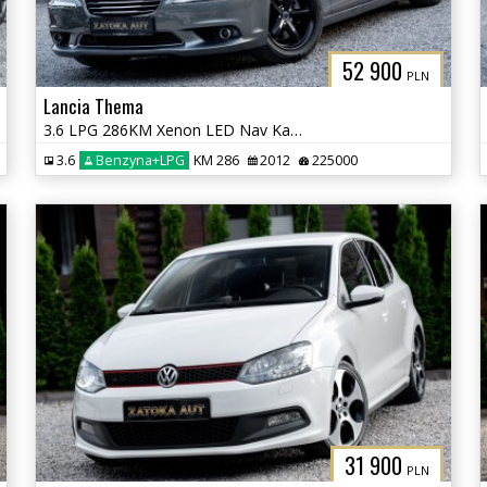
52 900
PLN
Lancia Thema
3.6 LPG 286KM Xenon LED Nav Kamera Grz. Went Fot Szyber Alpine ACC
3.6
Benzyna+LPG
KM 286
2012
225000
31 900
PLN