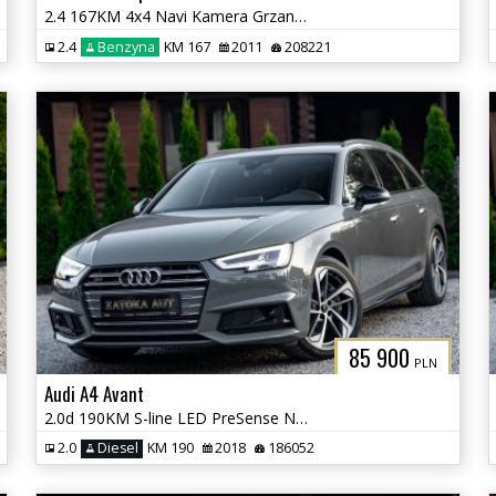
2.4 167KM 4x4 Navi Kamera Grzane Fot Klima PDC 7 osób Sprowadzony
2.4
Benzyna
KM 167
2011
208221
85 900
PLN
Audi A4 Avant
2.0d 190KM S-line LED PreSense Nav PDC ADS B&O Grz. Fot Masaż
2.0
Diesel
KM 190
2018
186052