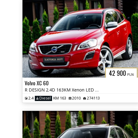
42 900
PLN
Volvo XC 60
R DESIGN 2.4D 163KM Xenon LED City Safety PDC HIFI Sound Navi Serwis
2.4
Diesel
KM 163
2010
274113