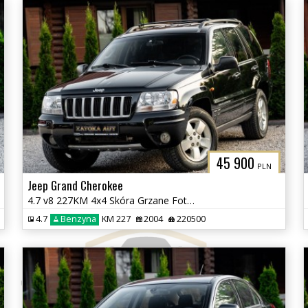
45 900
PLN
Jeep Grand Cherokee
4.7 v8 227KM 4x4 Skóra Grzane Fot Tempomat Klima Skóra Zadbany BEZ RDZ
4.7
Benzyna
KM 227
2004
220500