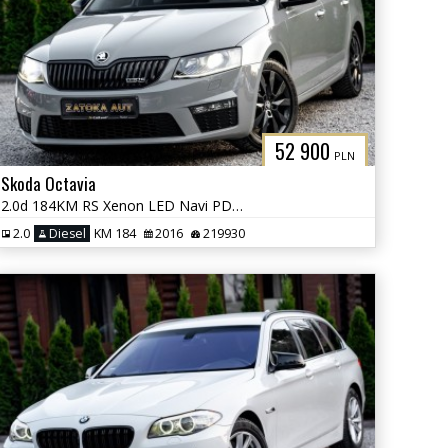
52 900
PLN
Skoda Octavia
2.0d 184KM RS Xenon LED Navi PDC Grzane Fot. Skóra Tempomat
2.0
Diesel
KM 184
2016
219930