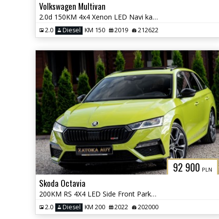
Volkswagen Multivan
2.0d 150KM 4x4 Xenon LED Navi kamera Grzane Fot. Front Ass. 7 osob
2.0
Diesel
KM 150
2019
212622
92 900
PLN
Skoda Octavia
200KM RS 4X4 LED Side Front Park Ass. Masaż Alcantara Kamera FULL OPCJ
2.0
Diesel
KM 200
2022
202000