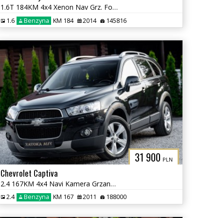
1.6T 184KM 4x4 Xenon Nav Grz. Fot Skóra Tempomat Klima Serwis
1.6
Benzyna
KM 184
2014
145816
31 900
PLN
Chevrolet Captiva
2.4 167KM 4x4 Navi Kamera Grzane Fot Klima PDC 7 osób Sprowadzony
2.4
Benzyna
KM 167
2011
188000