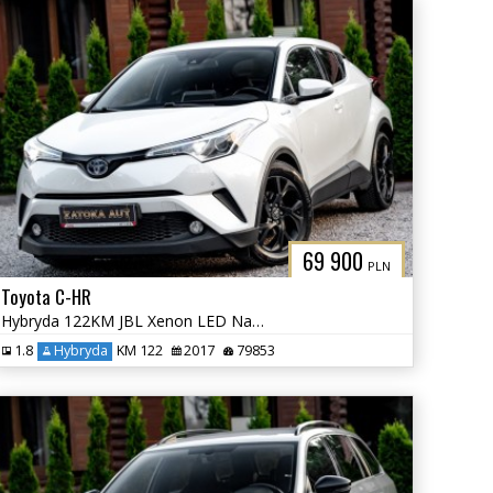
69 900
PLN
Toyota C-HR
Hybryda 122KM JBL Xenon LED Navi Grz. Fot. Lane Ass. Kamera Park Ass.
1.8
Hybryda
KM 122
2017
79853