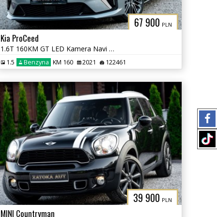
67 900
PLN
Kia ProCeed
1.6T 160KM GT LED Kamera Navi Grz. Fot. Lane Ass. ACC PDC JBL
1.5
Benzyna
KM 160
2021
122461
39 900
PLN
MINI Countryman