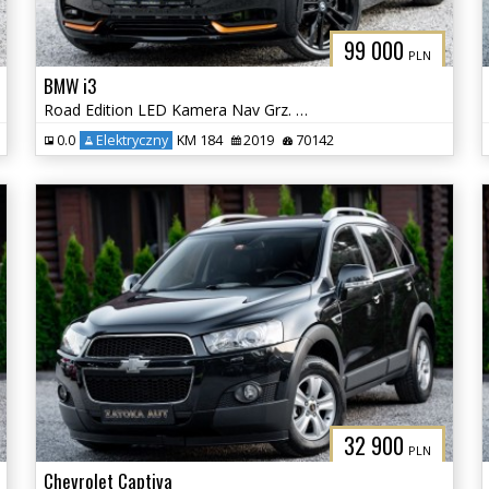
99 000
PLN
BMW i3
Road Edition LED Kamera Nav Grz. Fot Skóra H&K Tempomat
0.0
Elektryczny
KM 184
2019
70142
32 900
PLN
Chevrolet Captiva