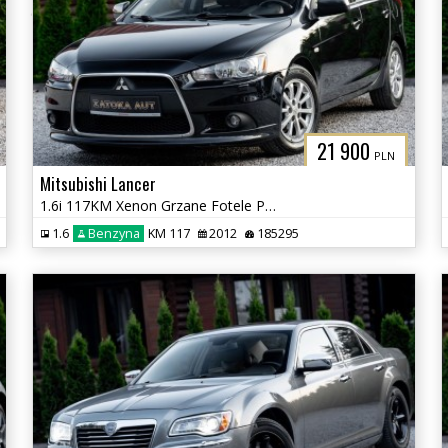
21 900
PLN
Mitsubishi Lancer
1.6i 117KM Xenon Grzane Fotele Parktronic Klimatyzacja Tempomat Serwis
1.6
Benzyna
KM 117
2012
185295