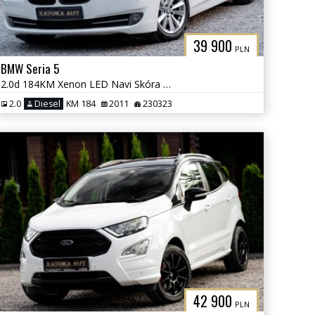
39 900
PLN
BMW Seria 5
2.0d 184KM Xenon LED Navi Skóra Grzane Fot Klima Parktornic Serwis
2.0
Diesel
KM 184
2011
230323
42 900
PLN