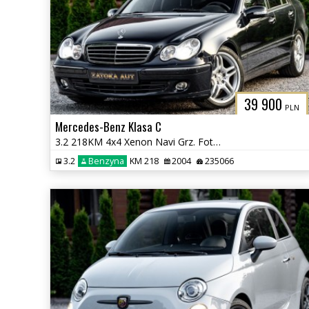
39 900
PLN
Mercedes-Benz Klasa C
3.2 218KM 4x4 Xenon Navi Grz. Fot Skóra Tempomat Szyberdach
3.2
Benzyna
KM 218
2004
235066