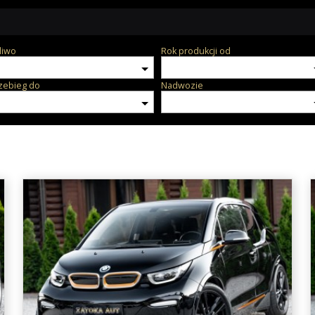
liwo
Rok produkcji od
zebieg do
Nadwozie