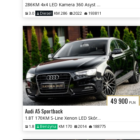
286KM 4x4 LED Kamera 360 Asyst Kolizji Lane Ass. Navi Grz. Fot Virtual
3.0
Diesel
KM 286
2022
193811
49 900
PLN
Audi A5 Sportback
1.8T 170KM S-Line Xenon LED Skóra Tempomat PDC Klima Serwis
1.8
Benzyna
KM 170
2014
188775