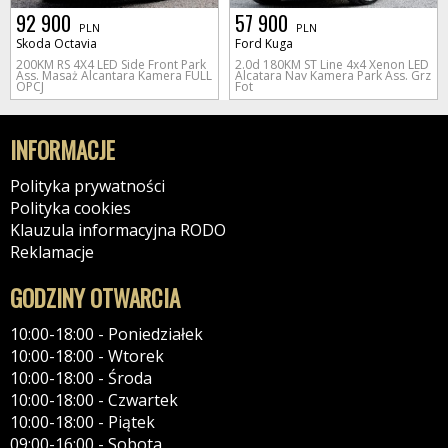
92 900
57 900
PLN
PLN
Skoda Octavia
Ford Kuga
200KM RS 4X4 LED Side Front Park
2.0d 180KM ST Line 4x4 Xenon LED
Ass. Masaż Alcantara Kamera FULL
Alcatara Nav Kamera Park Ass. Grz
OPCJ
Fot
INFORMACJE
Polityka prywatności
Polityka cookies
Klauzula informacyjna RODO
Reklamacje
GODZINY OTWARCIA
10:00-18:00 - Poniedziałek
10:00-18:00 - Wtorek
10:00-18:00 - Środa
10:00-18:00 - Czwartek
10:00-18:00 - Piątek
09:00-16:00 - Sobota