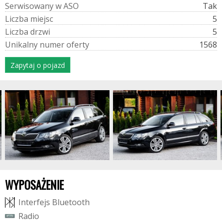
S
e
r
w
i
s
o
w
a
n
y
w
A
S
O
Tak
L
i
c
z
b
a
m
i
e
j
s
c
5
L
i
c
z
b
a
d
r
z
w
i
5
U
n
i
k
a
l
n
y
n
u
m
e
r
o
f
e
r
t
y
1568
Zapytaj o pojazd
WYPOSAŻENIE
I
n
t
e
r
f
e
j
s
B
l
u
e
t
o
o
t
h
R
a
d
i
o