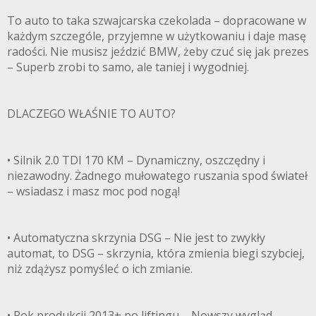
To auto to taka szwajcarska czekolada – dopracowane w
każdym szczególe, przyjemne w użytkowaniu i daje masę
radości. Nie musisz jeździć BMW, żeby czuć się jak prezes
– Superb zrobi to samo, ale taniej i wygodniej.
DLACZEGO WŁAŚNIE TO AUTO?
• Silnik 2.0 TDI 170 KM – Dynamiczny, oszczędny i
niezawodny. Żadnego mułowatego ruszania spod świateł
– wsiadasz i masz moc pod nogą!
• Automatyczna skrzynia DSG – Nie jest to zwykły
automat, to DSG – skrzynia, która zmienia biegi szybciej,
niż zdążysz pomyśleć o ich zmianie.
• Rok produkcji 2013+ po liftingu – Nowszy wygląd,