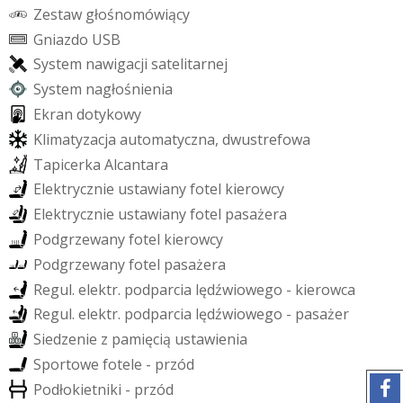
Z
e
s
t
a
w
g
ł
o
ś
n
o
m
ó
w
i
ą
c
y
G
n
i
a
z
d
o
U
S
B
S
y
s
t
e
m
n
a
w
i
g
a
c
j
i
s
a
t
e
l
i
t
a
r
n
e
j
S
y
s
t
e
m
n
a
g
ł
o
ś
n
i
e
n
i
a
E
k
r
a
n
d
o
t
y
k
o
w
y
K
l
i
m
a
t
y
z
a
c
j
a
a
u
t
o
m
a
t
y
c
z
n
a
,
d
w
u
s
t
r
e
f
o
w
a
T
a
p
i
c
e
r
k
a
A
l
c
a
n
t
a
r
a
E
l
e
k
t
r
y
c
z
n
i
e
u
s
t
a
w
i
a
n
y
f
o
t
e
l
k
i
e
r
o
w
c
y
E
l
e
k
t
r
y
c
z
n
i
e
u
s
t
a
w
i
a
n
y
f
o
t
e
l
p
a
s
a
ż
e
r
a
P
o
d
g
r
z
e
w
a
n
y
f
o
t
e
l
k
i
e
r
o
w
c
y
P
o
d
g
r
z
e
w
a
n
y
f
o
t
e
l
p
a
s
a
ż
e
r
a
R
e
g
u
l
.
e
l
e
k
t
r
.
p
o
d
p
a
r
c
i
a
l
ę
d
ź
w
i
o
w
e
g
o
-
k
i
e
r
o
w
c
a
R
e
g
u
l
.
e
l
e
k
t
r
.
p
o
d
p
a
r
c
i
a
l
ę
d
ź
w
i
o
w
e
g
o
-
p
a
s
a
ż
e
r
S
i
e
d
z
e
n
i
e
z
p
a
m
i
ę
c
i
ą
u
s
t
a
w
i
e
n
i
a
S
p
o
r
t
o
w
e
f
o
t
e
l
e
-
p
r
z
ó
d
P
o
d
ł
o
k
i
e
t
n
i
k
i
-
p
r
z
ó
d