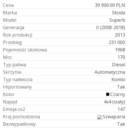
C
e
n
a
39 900.00 PLN
M
a
r
k
a
Skoda
M
o
d
e
l
Superb
G
e
n
e
r
a
c
j
a
II (2008-2018)
R
o
k
p
r
o
d
u
k
c
j
i
2013
P
r
z
e
b
i
e
g
231 000
P
o
j
e
m
n
o
ś
ć
s
k
o
k
o
w
a
1968
M
o
c
170
T
y
p
p
a
l
i
w
a
Diesel
S
k
r
z
y
n
i
a
Automatyczna
T
y
p
n
a
d
w
o
z
i
a
Kombi
I
m
p
o
r
t
o
w
a
n
y
Tak
K
o
l
o
r
Czarny
N
a
p
ę
d
4x4 (stały)
E
m
i
s
j
a
c
o
2
147
K
r
a
j
p
o
c
h
o
d
z
e
n
i
a
Szwajcaria
B
e
z
w
y
p
a
d
k
o
w
y
Tak