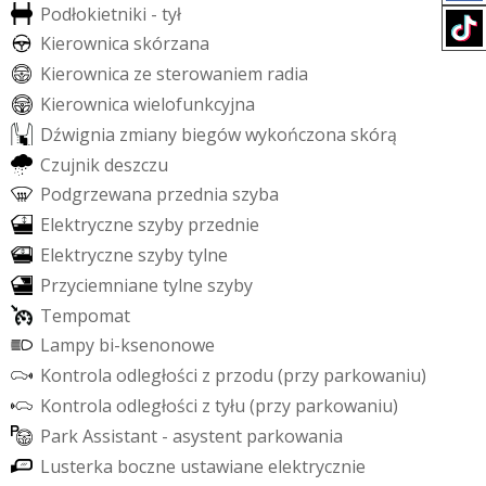
P
o
d
ł
o
k
i
e
t
n
i
k
i
-
t
y
ł
K
i
e
r
o
w
n
i
c
a
s
k
ó
r
z
a
n
a
K
i
e
r
o
w
n
i
c
a
z
e
s
t
e
r
o
w
a
n
i
e
m
r
a
d
i
a
K
i
e
r
o
w
n
i
c
a
w
i
e
l
o
f
u
n
k
c
y
j
n
a
D
ź
w
i
g
n
i
a
z
m
i
a
n
y
b
i
e
g
ó
w
w
y
k
o
ń
c
z
o
n
a
s
k
ó
r
ą
C
z
u
j
n
i
k
d
e
s
z
c
z
u
P
o
d
g
r
z
e
w
a
n
a
p
r
z
e
d
n
i
a
s
z
y
b
a
E
l
e
k
t
r
y
c
z
n
e
s
z
y
b
y
p
r
z
e
d
n
i
e
E
l
e
k
t
r
y
c
z
n
e
s
z
y
b
y
t
y
l
n
e
P
r
z
y
c
i
e
m
n
i
a
n
e
t
y
l
n
e
s
z
y
b
y
T
e
m
p
o
m
a
t
L
a
m
p
y
b
i
-
k
s
e
n
o
n
o
w
e
K
o
n
t
r
o
l
a
o
d
l
e
g
ł
o
ś
c
i
z
p
r
z
o
d
u
(
p
r
z
y
p
a
r
k
o
w
a
n
i
u
)
K
o
n
t
r
o
l
a
o
d
l
e
g
ł
o
ś
c
i
z
t
y
ł
u
(
p
r
z
y
p
a
r
k
o
w
a
n
i
u
)
P
a
r
k
A
s
s
i
s
t
a
n
t
-
a
s
y
s
t
e
n
t
p
a
r
k
o
w
a
n
i
a
L
u
s
t
e
r
k
a
b
o
c
z
n
e
u
s
t
a
w
i
a
n
e
e
l
e
k
t
r
y
c
z
n
i
e