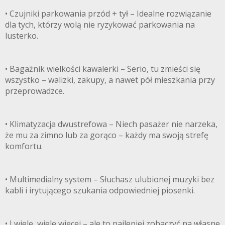
• Czujniki parkowania przód + tył – Idealne rozwiązanie
dla tych, którzy wolą nie ryzykować parkowania na
lusterko.
• Bagażnik wielkości kawalerki – Serio, tu zmieści się
wszystko – walizki, zakupy, a nawet pół mieszkania przy
przeprowadzce.
• Klimatyzacja dwustrefowa – Niech pasażer nie narzeka,
że mu za zimno lub za gorąco – każdy ma swoją strefę
komfortu.
• Multimedialny system – Słuchasz ulubionej muzyki bez
kabli i irytującego szukania odpowiedniej piosenki.
• I wiele, wiele więcej – ale to najlepiej zobaczyć na własne