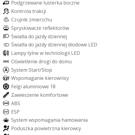
P
o
d
g
r
z
e
w
a
n
e
l
u
s
t
e
r
k
a
b
o
c
z
n
e
K
o
n
t
r
o
l
a
t
r
a
k
c
j
i
C
z
u
j
n
i
k
z
m
i
e
r
z
c
h
u
S
p
r
y
s
k
i
w
a
c
z
e
r
e
f
e
k
t
o
r
ó
w
Ś
w
i
a
t
ł
a
d
o
j
a
z
d
y
d
z
i
e
n
n
e
j
Ś
w
i
a
t
ł
a
d
o
j
a
z
d
y
d
z
i
e
n
n
e
j
d
i
o
d
o
w
e
L
E
D
L
a
m
p
y
t
y
l
n
e
w
t
e
c
h
n
o
l
o
g
i
i
L
E
D
O
ś
w
i
e
t
l
e
n
i
e
d
r
o
g
i
d
o
d
o
m
u
S
y
s
t
e
m
S
t
a
r
t
/
S
t
o
p
W
s
p
o
m
a
g
a
n
i
e
k
i
e
r
o
w
n
i
c
y
F
e
l
g
i
a
l
u
m
i
n
i
o
w
e
1
8
Z
a
w
i
e
s
z
e
n
i
e
k
o
m
f
o
r
t
o
w
e
A
B
S
E
S
P
S
y
s
t
e
m
w
s
p
o
m
a
g
a
n
i
a
h
a
m
o
w
a
n
i
a
P
o
d
u
s
z
k
a
p
o
w
i
e
t
r
z
n
a
k
i
e
r
o
w
c
y