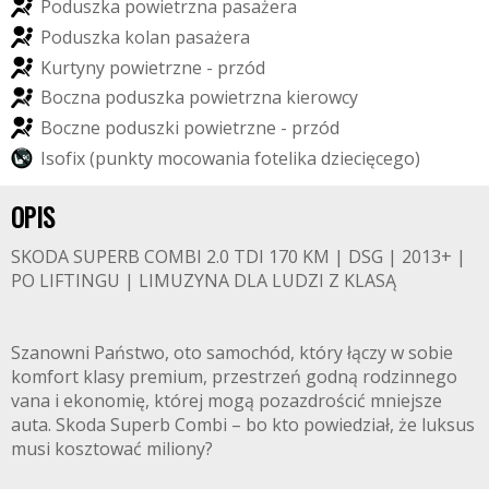
P
o
d
u
s
z
k
a
p
o
w
i
e
t
r
z
n
a
p
a
s
a
ż
e
r
a
P
o
d
u
s
z
k
a
k
o
l
a
n
p
a
s
a
ż
e
r
a
K
u
r
t
y
n
y
p
o
w
i
e
t
r
z
n
e
-
p
r
z
ó
d
B
o
c
z
n
a
p
o
d
u
s
z
k
a
p
o
w
i
e
t
r
z
n
a
k
i
e
r
o
w
c
y
B
o
c
z
n
e
p
o
d
u
s
z
k
i
p
o
w
i
e
t
r
z
n
e
-
p
r
z
ó
d
I
s
o
f
i
x
(
p
u
n
k
t
y
m
o
c
o
w
a
n
i
a
f
o
t
e
l
i
k
a
d
z
i
e
c
i
ę
c
e
g
o
)
OPIS
SKODA SUPERB COMBI 2.0 TDI 170 KM | DSG | 2013+ |
PO LIFTINGU | LIMUZYNA DLA LUDZI Z KLASĄ
Szanowni Państwo, oto samochód, który łączy w sobie
komfort klasy premium, przestrzeń godną rodzinnego
vana i ekonomię, której mogą pozazdrościć mniejsze
auta. Skoda Superb Combi – bo kto powiedział, że luksus
musi kosztować miliony?