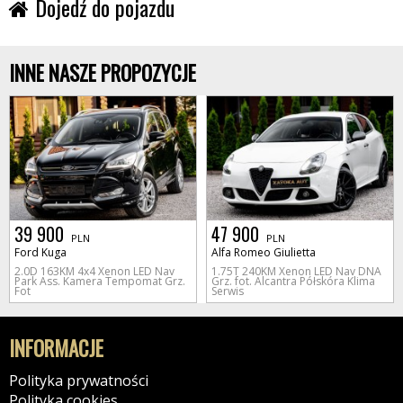
Dojedź do pojazdu
INNE NASZE PROPOZYCJE
39 900
47 900
PLN
PLN
Ford Kuga
Alfa Romeo Giulietta
2.0D 163KM 4x4 Xenon LED Nav
1.75T 240KM Xenon LED Nav DNA
Park Ass. Kamera Tempomat Grz.
Grz. fot. Alcantra Półskóra Klima
Fot
Serwis
INFORMACJE
Polityka prywatności
Polityka cookies