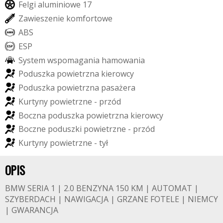
F
e
l
g
i
a
l
u
m
i
n
i
o
w
e
1
7
Z
a
w
i
e
s
z
e
n
i
e
k
o
m
f
o
r
t
o
w
e
A
B
S
E
S
P
S
y
s
t
e
m
w
s
p
o
m
a
g
a
n
i
a
h
a
m
o
w
a
n
i
a
P
o
d
u
s
z
k
a
p
o
w
i
e
t
r
z
n
a
k
i
e
r
o
w
c
y
P
o
d
u
s
z
k
a
p
o
w
i
e
t
r
z
n
a
p
a
s
a
ż
e
r
a
K
u
r
t
y
n
y
p
o
w
i
e
t
r
z
n
e
-
p
r
z
ó
d
B
o
c
z
n
a
p
o
d
u
s
z
k
a
p
o
w
i
e
t
r
z
n
a
k
i
e
r
o
w
c
y
B
o
c
z
n
e
p
o
d
u
s
z
k
i
p
o
w
i
e
t
r
z
n
e
-
p
r
z
ó
d
K
u
r
t
y
n
y
p
o
w
i
e
t
r
z
n
e
-
t
y
ł
OPIS
BMW SERIA 1 | 2.0 BENZYNA 150 KM | AUTOMAT |
SZYBERDACH | NAWIGACJA | GRZANE FOTELE | NIEMCY
| GWARANCJA