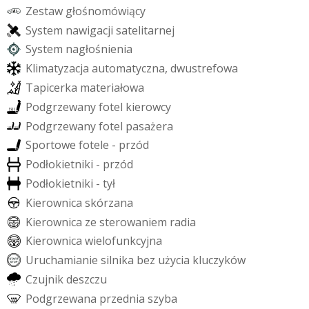
Z
e
s
t
a
w
g
ł
o
ś
n
o
m
ó
w
i
ą
c
y
S
y
s
t
e
m
n
a
w
i
g
a
c
j
i
s
a
t
e
l
i
t
a
r
n
e
j
S
y
s
t
e
m
n
a
g
ł
o
ś
n
i
e
n
i
a
K
l
i
m
a
t
y
z
a
c
j
a
a
u
t
o
m
a
t
y
c
z
n
a
,
d
w
u
s
t
r
e
f
o
w
a
T
a
p
i
c
e
r
k
a
m
a
t
e
r
i
a
ł
o
w
a
P
o
d
g
r
z
e
w
a
n
y
f
o
t
e
l
k
i
e
r
o
w
c
y
P
o
d
g
r
z
e
w
a
n
y
f
o
t
e
l
p
a
s
a
ż
e
r
a
S
p
o
r
t
o
w
e
f
o
t
e
l
e
-
p
r
z
ó
d
P
o
d
ł
o
k
i
e
t
n
i
k
i
-
p
r
z
ó
d
P
o
d
ł
o
k
i
e
t
n
i
k
i
-
t
y
ł
K
i
e
r
o
w
n
i
c
a
s
k
ó
r
z
a
n
a
K
i
e
r
o
w
n
i
c
a
z
e
s
t
e
r
o
w
a
n
i
e
m
r
a
d
i
a
K
i
e
r
o
w
n
i
c
a
w
i
e
l
o
f
u
n
k
c
y
j
n
a
U
r
u
c
h
a
m
i
a
n
i
e
s
i
l
n
i
k
a
b
e
z
u
ż
y
c
i
a
k
l
u
c
z
y
k
ó
w
C
z
u
j
n
i
k
d
e
s
z
c
z
u
P
o
d
g
r
z
e
w
a
n
a
p
r
z
e
d
n
i
a
s
z
y
b
a