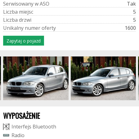
S
e
r
w
i
s
o
w
a
n
y
w
A
S
O
Tak
L
i
c
z
b
a
m
i
e
j
s
c
5
L
i
c
z
b
a
d
r
z
w
i
5
U
n
i
k
a
l
n
y
n
u
m
e
r
o
f
e
r
t
y
1600
Zapytaj o pojazd
WYPOSAŻENIE
I
n
t
e
r
f
e
j
s
B
l
u
e
t
o
o
t
h
R
a
d
i
o