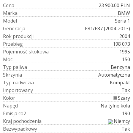
C
e
n
a
23 900.00 PLN
M
a
r
k
a
BMW
M
o
d
e
l
Seria 1
G
e
n
e
r
a
c
j
a
E81/E87 (2004-2013)
R
o
k
p
r
o
d
u
k
c
j
i
2004
P
r
z
e
b
i
e
g
198 073
P
o
j
e
m
n
o
ś
ć
s
k
o
k
o
w
a
1995
M
o
c
150
T
y
p
p
a
l
i
w
a
Benzyna
S
k
r
z
y
n
i
a
Automatyczna
T
y
p
n
a
d
w
o
z
i
a
Kompakt
I
m
p
o
r
t
o
w
a
n
y
Tak
K
o
l
o
r
Szary
N
a
p
ę
d
Na tylne koła
E
m
i
s
j
a
c
o
2
190
K
r
a
j
p
o
c
h
o
d
z
e
n
i
a
Niemcy
B
e
z
w
y
p
a
d
k
o
w
y
Tak