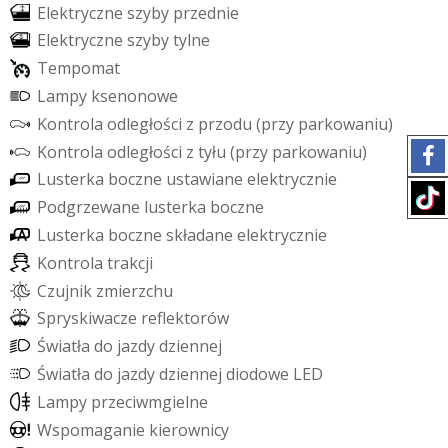
E
l
e
k
t
r
y
c
z
n
e
s
z
y
b
y
p
r
z
e
d
n
i
e
E
l
e
k
t
r
y
c
z
n
e
s
z
y
b
y
t
y
l
n
e
T
e
m
p
o
m
a
t
L
a
m
p
y
k
s
e
n
o
n
o
w
e
K
o
n
t
r
o
l
a
o
d
l
e
g
ł
o
ś
c
i
z
p
r
z
o
d
u
(
p
r
z
y
p
a
r
k
o
w
a
n
i
u
)
K
o
n
t
r
o
l
a
o
d
l
e
g
ł
o
ś
c
i
z
t
y
ł
u
(
p
r
z
y
p
a
r
k
o
w
a
n
i
u
)
L
u
s
t
e
r
k
a
b
o
c
z
n
e
u
s
t
a
w
i
a
n
e
e
l
e
k
t
r
y
c
z
n
i
e
P
o
d
g
r
z
e
w
a
n
e
l
u
s
t
e
r
k
a
b
o
c
z
n
e
L
u
s
t
e
r
k
a
b
o
c
z
n
e
s
k
ł
a
d
a
n
e
e
l
e
k
t
r
y
c
z
n
i
e
K
o
n
t
r
o
l
a
t
r
a
k
c
j
i
C
z
u
j
n
i
k
z
m
i
e
r
z
c
h
u
S
p
r
y
s
k
i
w
a
c
z
e
r
e
f
e
k
t
o
r
ó
w
Ś
w
i
a
t
ł
a
d
o
j
a
z
d
y
d
z
i
e
n
n
e
j
Ś
w
i
a
t
ł
a
d
o
j
a
z
d
y
d
z
i
e
n
n
e
j
d
i
o
d
o
w
e
L
E
D
L
a
m
p
y
p
r
z
e
c
i
w
m
g
i
e
l
n
e
W
s
p
o
m
a
g
a
n
i
e
k
i
e
r
o
w
n
i
c
y