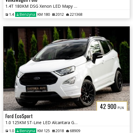
1.4T 180KM DSG Xenon LED Mapy Navi Tempomat Grz. Fotele
1.4
Benzyna
KM 180
2012
221368
42 900
PLN
Ford EcoSport
1.0 125KM ST-Line LED Alcantara Grz. Fot Kier Navi Kamera Tempomat
1.0
Benzyna
KM 125
2018
68909