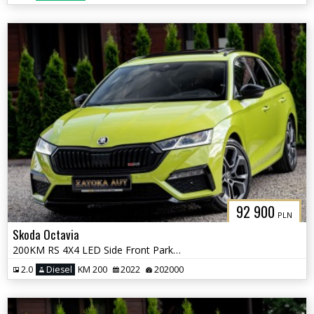
92 900
PLN
Skoda Octavia
200KM RS 4X4 LED Side Front Park Ass. Masaż Alcantara Kamera FULL OPCJ
2.0
Diesel
KM 200
2022
202000