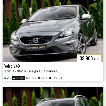
39 900
PLN
Volvo V40
2.0D 177KM R Design LED Panorama Alcantara Kamera Navi Grz. Fot
2.0
Diesel
KM 177
2013
189101