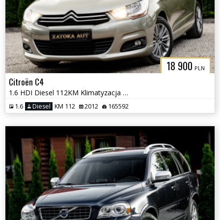
18 900
PLN
Citroën C4
1.6 HDI Diesel 112KM Klimatyzacja Bezwypadkowy Sprowadzony
1.6
Diesel
KM 112
2012
165592