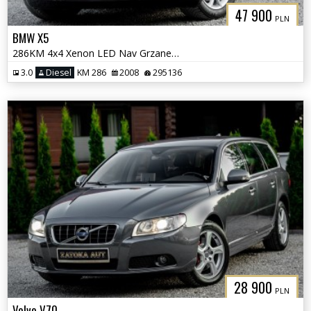
47 900
PLN
BMW X5
286KM 4x4 Xenon LED Nav Grzane Wentyl. fotele Skóra Klima Kamera
3.0
Diesel
KM 286
2008
295136
28 900
PLN
Volvo V70