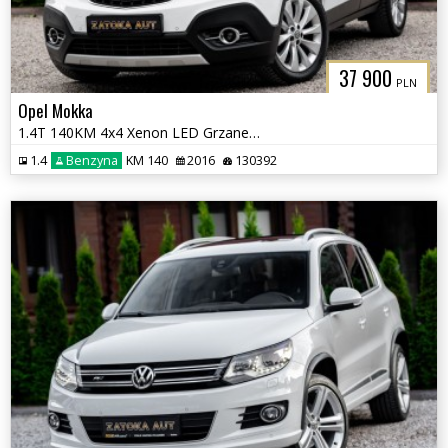
37 900
PLN
Opel Mokka
1.4T 140KM 4x4 Xenon LED Grzane fot Kierownica Kamera tempomat PDC
1.4
Benzyna
KM 140
2016
130392