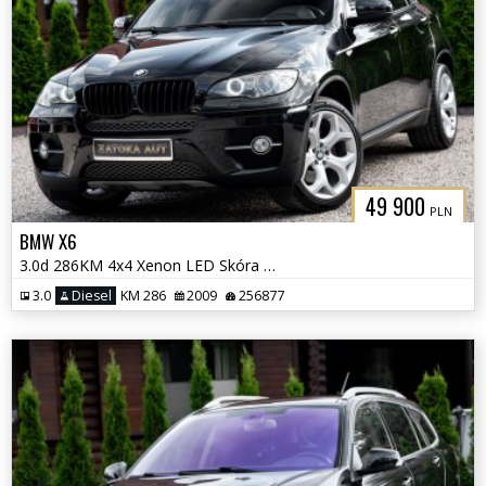
49 900
PLN
BMW X6
3.0d 286KM 4x4 Xenon LED Skóra TV Navi Klima Parktornic
3.0
Diesel
KM 286
2009
256877