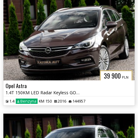
39 900
PLN
Opel Astra
1.4T 150KM LED Radar Keyless GO Lane Ass. Nav El. Klapa Serwis
1.4
Benzyna
KM 150
2016
144957