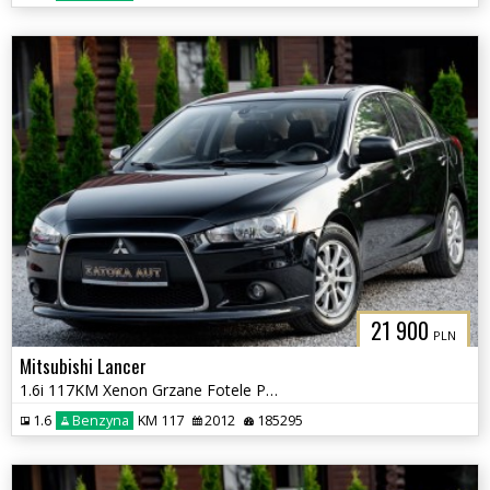
21 900
PLN
Mitsubishi Lancer
1.6i 117KM Xenon Grzane Fotele Parktronic Klimatyzacja Tempomat Serwis
1.6
Benzyna
KM 117
2012
185295