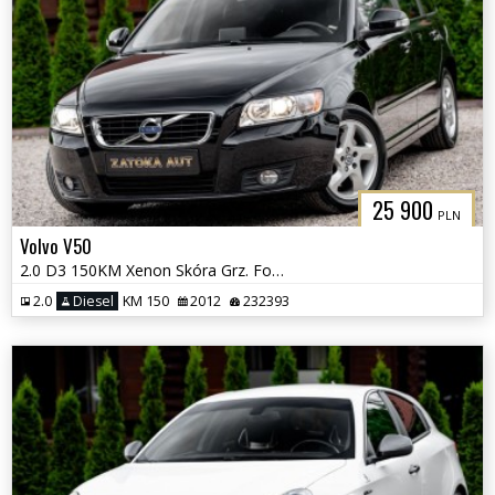
25 900
PLN
Volvo V50
2.0 D3 150KM Xenon Skóra Grz. Fot HIFI Sound Navi Tempomat Serwis
2.0
Diesel
KM 150
2012
232393