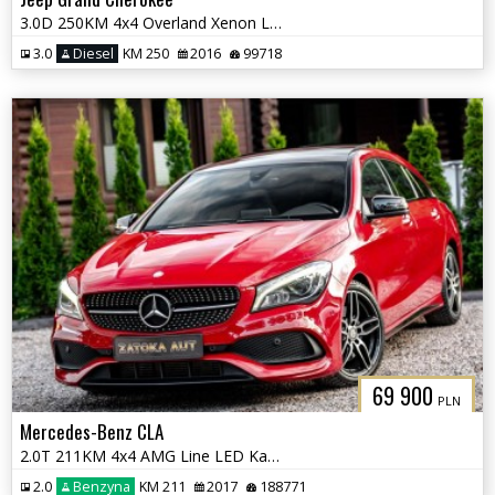
3.0D 250KM 4x4 Overland Xenon LED ACC Kamera Nav Lane Ass BLIS Panoram
3.0
Diesel
KM 250
2016
99718
69 900
PLN
Mercedes-Benz CLA
2.0T 211KM 4x4 AMG Line LED Kamera Navi H&K Grzane Fot Alcantara
2.0
Benzyna
KM 211
2017
188771