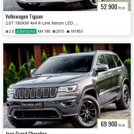
52 900
PLN
Volkswagen Tiguan
2.0T 180KM 4x4 R-Line Xenon LED Nav El. Grz. fot Skóra Kamera DynAudio
2.0
Benzyna
KM 180
2015
181853
69 900
PLN
Jeep Grand Cherokee