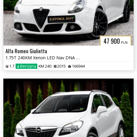
47 900
PLN
Alfa Romeo Giulietta
1.75T 240KM Xenon LED Nav DNA Grz. fot. Alcantra Półskóra Klima Serwis
1.7
Benzyna
KM 240
2015
166944