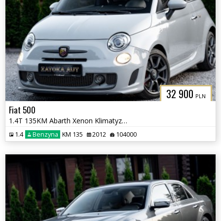
32 900
PLN
Fiat 500
1.4T 135KM Abarth Xenon Klimatyzacja Bezwypadkowy Sprowadzony
1.4
Benzyna
KM 135
2012
104000