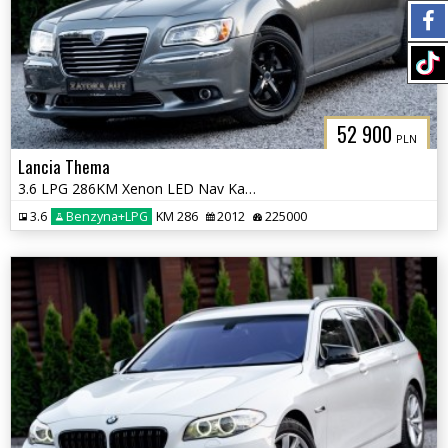
52 900
PLN
Lancia Thema
3.6 LPG 286KM Xenon LED Nav Kamera Grz. Went Fot Szyber Alpine ACC
3.6
Benzyna+LPG
KM 286
2012
225000