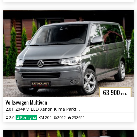
63 900
PLN
Volkswagen Multivan
2.0T 204KM LED Xenon Klima Parktornic Martwe Pole Nawiewy 7 osób
2.0
Benzyna
KM 204
2012
238621