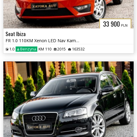
33 900
PLN
Seat Ibiza
FR 1.0 110KM Xenon LED Nav Kamera Alcantara Bezwypadkowy
1.0
Benzyna
KM 110
2015
163532