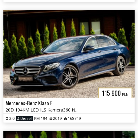
115 900
PLN
Mercedes-Benz Klasa E
20D 194KM LED ILS Kamera360 Navi Grzane fot Skóra Tempomat Serwis
2.0
Diesel
KM 194
2019
168749