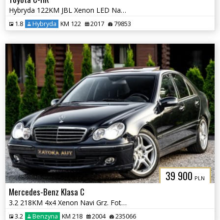
Hybryda 122KM JBL Xenon LED Navi Grz. Fot. Lane Ass. Kamera Park Ass.
1.8
Hybryda
KM 122
2017
79853
39 900
PLN
Mercedes-Benz Klasa C
3.2 218KM 4x4 Xenon Navi Grz. Fot Skóra Tempomat Szyberdach
3.2
Benzyna
KM 218
2004
235066