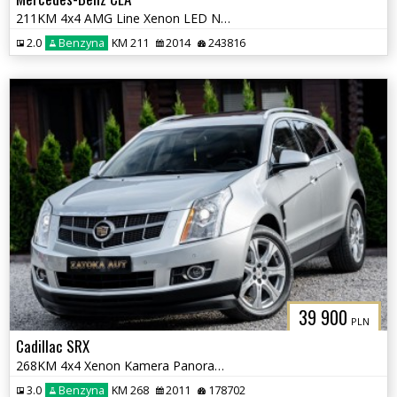
211KM 4x4 AMG Line Xenon LED Nav Grz. Fot Kamera Martwe Pole
2.0
Benzyna
KM 211
2014
243816
39 900
PLN
Cadillac SRX
268KM 4x4 Xenon Kamera Panorama Navi PDC Skóra Tempomat Grzane fotele
3.0
Benzyna
KM 268
2011
178702