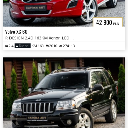
42 900
PLN
Volvo XC 60
R DESIGN 2.4D 163KM Xenon LED City Safety PDC HIFI Sound Navi Serwis
2.4
Diesel
KM 163
2010
274113