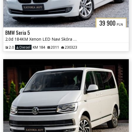
39 900
PLN
BMW Seria 5
2.0d 184KM Xenon LED Navi Skóra Grzane Fot Klima Parktornic Serwis
2.0
Diesel
KM 184
2011
230323