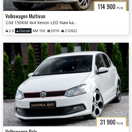
114 900
PLN
Volkswagen Multivan
2.0d 150KM 4x4 Xenon LED Navi kamera Grzane Fot. Front Ass. 7 osob
2.0
Diesel
KM 150
2019
212622
31 900
PLN
Volkswagen Polo