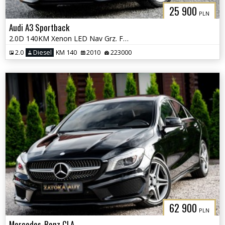
25 900
PLN
Audi A3 Sportback
2.0D 140KM Xenon LED Nav Grz. Fotele Tempomat Klimatyzacja Serwis
2.0
Diesel
KM 140
2010
223000
62 900
PLN
Mercedes-Benz CLA