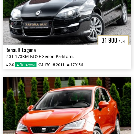
31 900
PLN
Renault Laguna
2.0T 170KM BOSE Xenon Parktornic Tempomat Navi Klima Skóra Grz. fot
2.0
Benzyna
KM 170
2011
170156