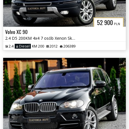
52 900
PLN
Volvo XC 90
2.4 D5 200KM 4x4 7 osób Xenon Skóra Grzane Fot Navi Tempomat PDC
2.4
Diesel
KM 200
2012
206389