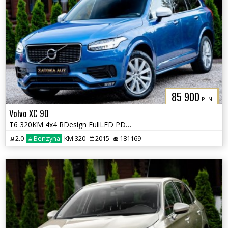
85 900
PLN
Volvo XC 90
T6 320KM 4x4 RDesign FullLED PDC El. Grz.fot Alcantara Navi
2.0
Benzyna
KM 320
2015
181169