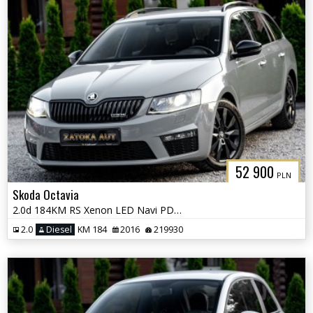
52 900
PLN
Skoda Octavia
2.0d 184KM RS Xenon LED Navi PDC Grzane Fot. Skóra Tempomat
2.0
Diesel
KM 184
2016
219930