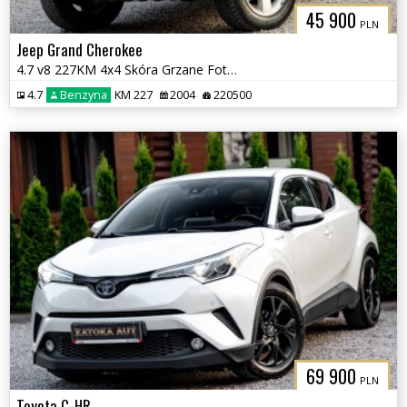
45 900
PLN
Jeep Grand Cherokee
4.7 v8 227KM 4x4 Skóra Grzane Fot Tempomat Klima Skóra Zadbany BEZ RDZ
4.7
Benzyna
KM 227
2004
220500
69 900
PLN
Toyota C-HR