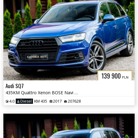
139 900
PLN
Audi SQ7
435KM Quattro Xenon BOSE Navi Grz. Fot PreSense Kamera Alcantara
4.0
Diesel
KM 435
2017
207628