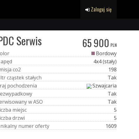
Zaloguj się
PDC Serwis
65 900
PLN
o
l
o
r
Bordowy
N
a
p
ę
d
4x4 (stały)
m
i
s
j
a
c
o
2
198
i
l
t
r
c
z
ą
s
t
e
k
s
t
a
ł
y
c
h
Tak
r
a
j
p
o
c
h
o
d
z
e
n
i
a
Szwajcaria
e
z
w
y
p
a
d
k
o
w
y
Tak
e
r
w
i
s
o
w
a
n
y
w
A
S
O
Tak
i
c
z
b
a
m
i
e
j
s
c
5
i
c
z
b
a
d
r
z
w
i
5
U
n
i
k
a
l
n
y
n
u
m
e
r
o
f
e
r
t
y
1609