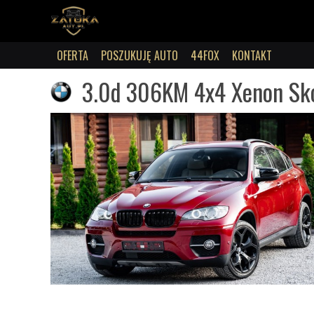
OFERTA
POSZUKUJĘ AUTO
44FOX
KONTAKT
3.0d 306KM 4x4 Xenon Skó