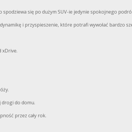
kto spodziewa się po dużym SUV-ie jedynie spokojnego podr
amikę i przyspieszenie, które potrafi wywołać bardzo sze
d xDrive.
óży.
j drogi do domu.
pność przez cały rok.