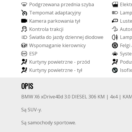
P
o
d
g
r
z
e
w
a
n
a
p
r
z
e
d
n
i
a
s
z
y
b
a
E
l
e
k
t
T
e
m
p
o
m
a
t
a
d
a
p
t
a
c
y
j
n
y
L
a
m
K
a
m
e
r
a
p
a
r
k
o
w
a
n
i
a
t
y
ł
L
u
s
t
K
o
n
t
r
o
l
a
t
r
a
k
c
j
i
A
u
t
o
Ś
w
i
a
t
ł
a
d
o
j
a
z
d
y
d
z
i
e
n
n
e
j
d
i
o
d
o
w
e
L
E
D
L
a
m
W
s
p
o
m
a
g
a
n
i
e
k
i
e
r
o
w
n
i
c
y
F
e
l
g
i
E
S
P
S
y
s
t
e
K
u
r
t
y
n
y
p
o
w
i
e
t
r
z
n
e
-
p
r
z
ó
d
P
o
d
u
K
u
r
t
y
n
y
p
o
w
i
e
t
r
z
n
e
-
t
y
ł
I
s
o
f
i
x
OPIS
BMW X6 xDrive40d 3.0 DIESEL 306 KM | 4x4 | K
Są SUV-y.
Są samochody sportowe.