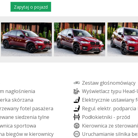
Zapytaj o pojazd
o
Z
e
s
t
a
w
g
ł
o
ś
n
o
m
ó
w
i
ą
c
y
m
n
a
g
ł
o
ś
n
i
e
n
i
a
W
y
ś
w
i
e
t
l
a
c
z
t
y
p
u
H
e
a
d
-
e
r
k
a
s
k
ó
r
z
a
n
a
E
l
e
k
t
r
y
c
z
n
i
e
u
s
t
a
w
i
a
n
y
f
r
z
e
w
a
n
y
f
o
t
e
l
p
a
s
a
ż
e
r
a
R
e
g
u
l
.
e
l
e
k
t
r
.
p
o
d
p
a
r
c
i
a
e
w
a
n
e
s
i
e
d
z
e
n
i
a
t
y
l
n
e
P
o
d
ł
o
k
i
e
t
n
i
k
i
-
p
r
z
ó
d
w
n
i
c
a
s
p
o
r
t
o
w
a
K
i
e
r
o
w
n
i
c
a
z
e
s
t
e
r
o
w
a
n
i
n
a
b
i
e
g
ó
w
w
k
i
e
r
o
w
n
i
c
y
U
r
u
c
h
a
m
i
a
n
i
e
s
i
l
n
i
k
a
b
e