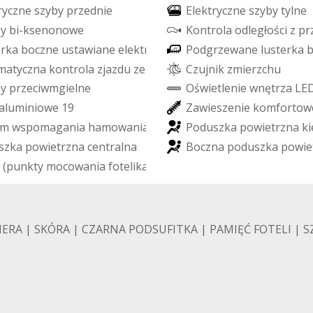
r
y
c
z
n
e
s
z
y
b
y
p
r
z
e
d
n
i
e
E
l
e
k
t
r
y
c
z
n
e
s
z
y
b
y
t
y
l
n
e
p
y
b
i
-
k
s
e
n
o
n
o
w
e
K
o
n
t
r
o
l
a
o
d
l
e
g
ł
o
ś
c
i
z
p
r
e
r
k
a
b
o
c
z
n
e
u
s
t
a
w
i
a
n
e
e
l
e
k
t
r
y
c
z
n
i
e
P
o
d
g
r
z
e
w
a
n
e
l
u
s
t
e
r
k
a
m
a
t
y
c
z
n
a
k
o
n
t
r
o
l
a
z
j
a
z
d
u
z
e
s
t
o
k
u
C
z
u
j
n
i
k
z
m
i
e
r
z
c
h
u
p
y
p
r
z
e
c
i
w
m
g
i
e
l
n
e
O
ś
w
i
e
t
l
e
n
i
e
w
n
ę
t
r
z
a
L
E
a
l
u
m
i
n
i
o
w
e
1
9
Z
a
w
i
e
s
z
e
n
i
e
k
o
m
f
o
r
t
o
w
m
w
s
p
o
m
a
g
a
n
i
a
h
a
m
o
w
a
n
i
a
P
o
d
u
s
z
k
a
p
o
w
i
e
t
r
z
n
a
k
i
s
z
k
a
p
o
w
i
e
t
r
z
n
a
c
e
n
t
r
a
l
n
a
B
o
c
z
n
a
p
o
d
u
s
z
k
a
p
o
w
i
e
(
p
u
n
k
t
y
m
o
c
o
w
a
n
i
a
f
o
t
e
l
i
k
a
d
z
i
e
c
i
ę
c
e
g
o
)
AMERA | SKÓRA | CZARNA PODSUFITKA | PAMIĘĆ FOTELI | 