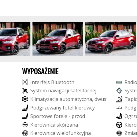
WYPOSAŻENIE
I
n
t
e
r
f
e
j
s
B
l
u
e
t
o
o
t
h
R
a
d
i
S
y
s
t
e
m
n
a
w
i
g
a
c
j
i
s
a
t
e
l
i
t
a
r
n
e
j
S
y
s
t
e
K
l
i
m
a
t
y
z
a
c
j
a
a
u
t
o
m
a
t
y
c
z
n
a
,
d
w
u
s
t
r
e
f
o
w
a
T
a
p
i
c
P
o
d
g
r
z
e
w
a
n
y
f
o
t
e
l
k
i
e
r
o
w
c
y
P
o
d
g
S
p
o
r
t
o
w
e
f
o
t
e
l
e
-
p
r
z
ó
d
O
g
r
z
K
i
e
r
o
w
n
i
c
a
s
k
ó
r
z
a
n
a
K
i
e
r
o
K
i
e
r
o
w
n
i
c
a
w
i
e
l
o
f
u
n
k
c
y
j
n
a
Z
m
i
a