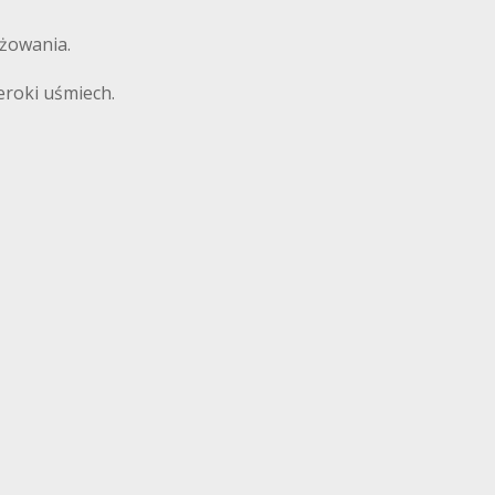
óżowania.
roki uśmiech.