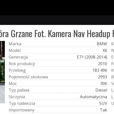
ra Grzane Fot. Kamera Nav Headup 
M
a
r
k
a
BMW
K
M
o
d
e
l
X6
G
e
n
e
r
a
c
j
a
E71 (2008-2014)
E
R
o
k
p
r
o
d
u
k
c
j
i
2010
F
P
r
z
e
b
i
e
g
183 496
K
P
o
j
e
m
n
o
ś
ć
s
k
o
k
o
w
a
2993
B
M
o
c
306
S
T
y
p
p
a
l
i
w
a
Diesel
L
S
k
r
z
y
n
i
a
Automatyczna
L
T
y
p
n
a
d
w
o
z
i
a
SUV
I
m
p
o
r
t
o
w
a
n
y
Tak