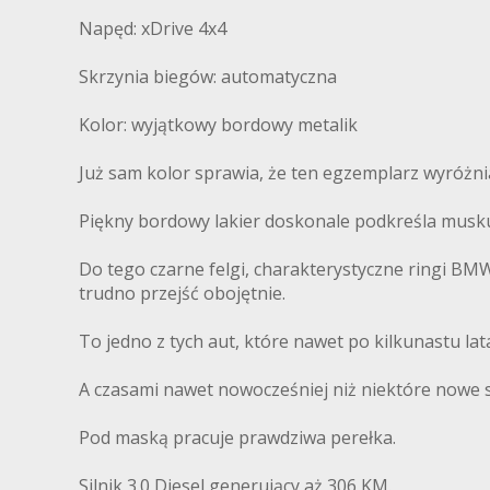
Napęd: xDrive 4x4
Skrzynia biegów: automatyczna
Kolor: wyjątkowy bordowy metalik
Już sam kolor sprawia, że ten egzemplarz wyróżnia
Piękny bordowy lakier doskonale podkreśla muskul
Do tego czarne felgi, charakterystyczne ringi B
trudno przejść obojętnie.
To jedno z tych aut, które nawet po kilkunastu la
A czasami nawet nowocześniej niż niektóre nowe
Pod maską pracuje prawdziwa perełka.
Silnik 3.0 Diesel generujący aż 306 KM.