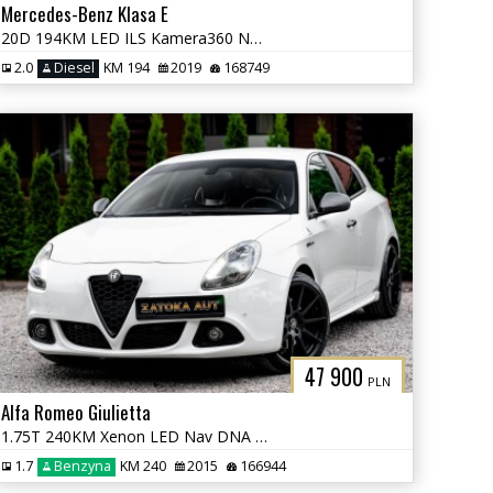
Mercedes-Benz Klasa E
20D 194KM LED ILS Kamera360 Navi Grzane fot Skóra Tempomat Serwis
2.0
Diesel
KM 194
2019
168749
47 900
PLN
Alfa Romeo Giulietta
1.75T 240KM Xenon LED Nav DNA Grz. fot. Alcantra Półskóra Klima Serwis
1.7
Benzyna
KM 240
2015
166944