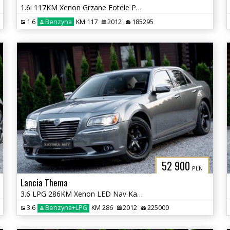
1.6i 117KM Xenon Grzane Fotele Parktronic Klimatyzacja Tempomat Serwis
1.6
Benzyna
KM 117
2012
185295
52 900
PLN
Lancia Thema
3.6 LPG 286KM Xenon LED Nav Kamera Grz. Went Fot Szyber Alpine ACC
3.6
Benzyna+LPG
KM 286
2012
225000