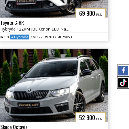
69 900
PLN
Toyota C-HR
Hybryda 122KM JBL Xenon LED Navi Grz. Fot. Lane Ass. Kamera Park Ass.
1.8
Hybryda
KM 122
2017
79853
52 900
PLN
Skoda Octavia