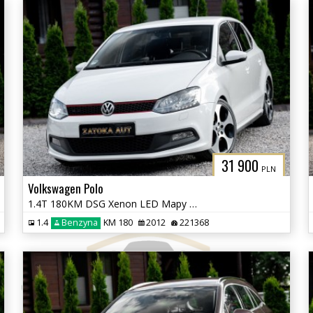
31 900
PLN
Volkswagen Polo
1.4T 180KM DSG Xenon LED Mapy Navi Tempomat Grz. Fotele
1.4
Benzyna
KM 180
2012
221368