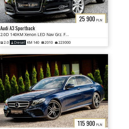
25 900
PLN
Audi A3 Sportback
2.0D 140KM Xenon LED Nav Grz. Fotele Tempomat Klimatyzacja Serwis
2.0
Diesel
KM 140
2010
223000
115 900
PLN