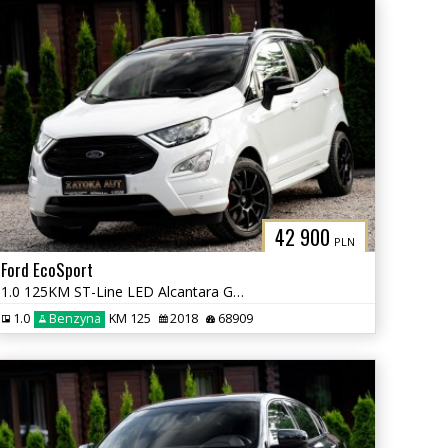
42 900
PLN
Ford EcoSport
1.0 125KM ST-Line LED Alcantara Grz. Fot Kier Navi Kamera Tempomat
1.0
Benzyna
KM 125
2018
68909