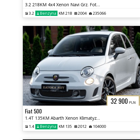
3.2 218KM 4x4 Xenon Navi Grz. Fot Skóra Tempomat Szyberdach
3.2
Benzyna
KM 218
2004
235066
32 900
PLN
Fiat 500
1.4T 135KM Abarth Xenon Klimatyzacja Bezwypadkowy Sprowadzony
1.4
Benzyna
KM 135
2012
104000