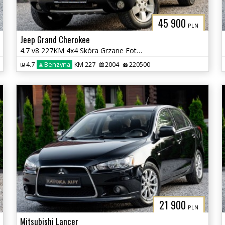
45 900
PLN
Jeep Grand Cherokee
4.7 v8 227KM 4x4 Skóra Grzane Fot Tempomat Klima Skóra Zadbany BEZ RDZ
4.7
Benzyna
KM 227
2004
220500
21 900
PLN
Mitsubishi Lancer