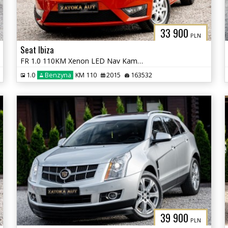
33 900
PLN
Seat Ibiza
FR 1.0 110KM Xenon LED Nav Kamera Alcantara Bezwypadkowy
1.0
Benzyna
KM 110
2015
163532
39 900
PLN