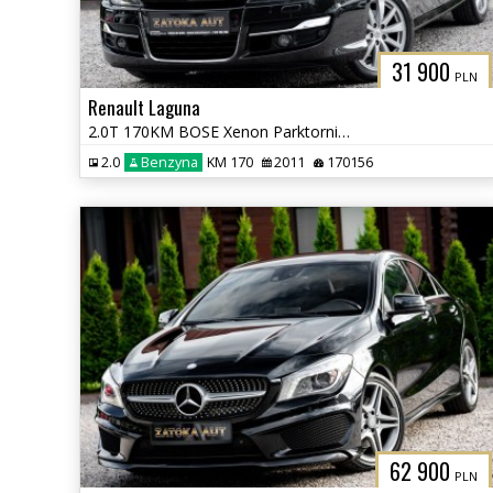
31 900
PLN
Renault Laguna
2.0T 170KM BOSE Xenon Parktornic Tempomat Navi Klima Skóra Grz. fot
2.0
Benzyna
KM 170
2011
170156
62 900
PLN