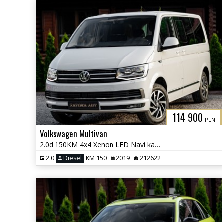
114 900
PLN
Volkswagen Multivan
2.0d 150KM 4x4 Xenon LED Navi kamera Grzane Fot. Front Ass. 7 osob
2.0
Diesel
KM 150
2019
212622