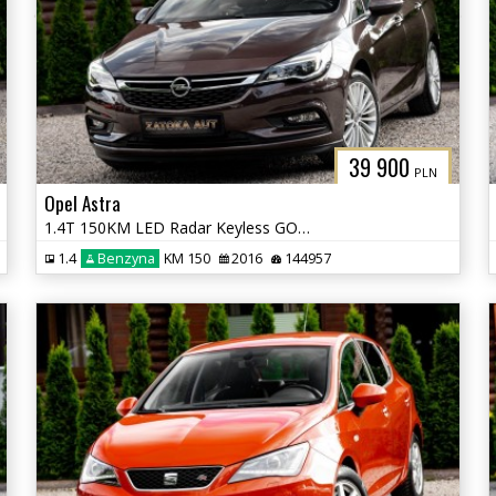
39 900
PLN
Opel Astra
1.4T 150KM LED Radar Keyless GO Lane Ass. Nav El. Klapa Serwis
1.4
Benzyna
KM 150
2016
144957