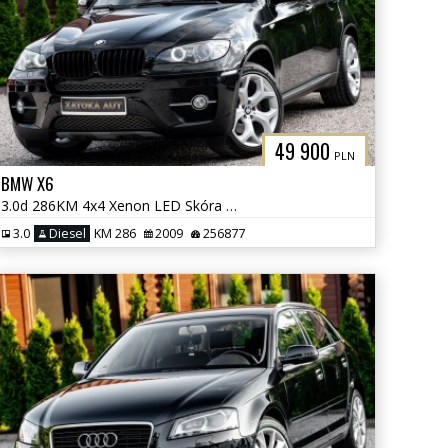
49 900
PLN
BMW X6
3.0d 286KM 4x4 Xenon LED Skóra TV Navi Klima Parktornic
3.0
Diesel
KM 286
2009
256877