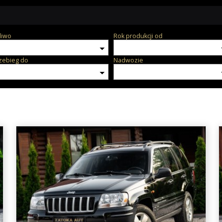
liwo
Rok produkcji od
zebieg do
Nadwozie