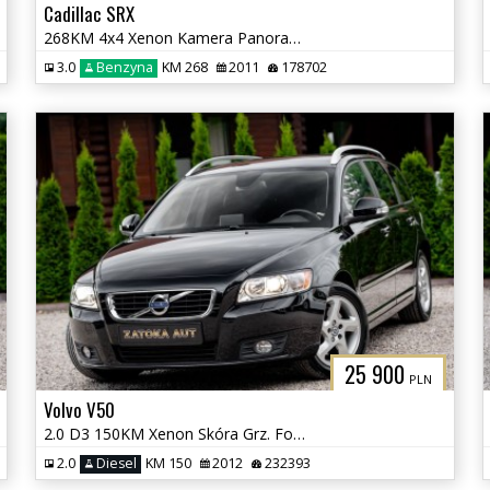
Cadillac SRX
268KM 4x4 Xenon Kamera Panorama Navi PDC Skóra Tempomat Grzane fotele
3.0
Benzyna
KM 268
2011
178702
25 900
PLN
Volvo V50
2.0 D3 150KM Xenon Skóra Grz. Fot HIFI Sound Navi Tempomat Serwis
2.0
Diesel
KM 150
2012
232393