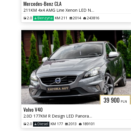
Mercedes-Benz CLA
211KM 4x4 AMG Line Xenon LED Nav Grz. Fot Kamera Martwe Pole
2.0
Benzyna
KM 211
2014
243816
39 900
PLN
Volvo V40
2.0D 177KM R Design LED Panorama Alcantara Kamera Navi Grz. Fot
2.0
Diesel
KM 177
2013
189101