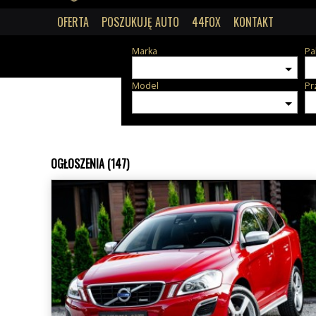
OFERTA
POSZUKUJĘ AUTO
44FOX
KONTAKT
Marka
Pa
Model
Pr
OGŁOSZENIA (147)