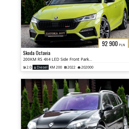
92 900
PLN
Skoda Octavia
200KM RS 4X4 LED Side Front Park Ass. Masaż Alcantara Kamera FULL OPCJ
2.0
Diesel
KM 200
2022
202000