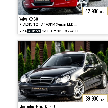
42 900
PLN
Volvo XC 60
R DESIGN 2.4D 163KM Xenon LED City Safety PDC HIFI Sound Navi Serwis
2.4
Diesel
KM 163
2010
274113
39 900
PLN
Mercedes-Benz Klasa C