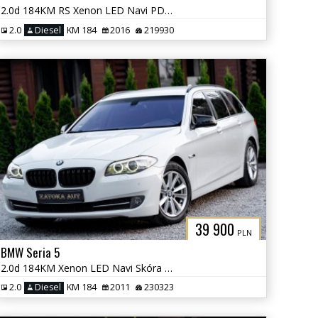
2.0d 184KM RS Xenon LED Navi PDC Grzane Fot. Skóra Tempomat
2.0
Diesel
KM 184
2016
219930
39 900
PLN
BMW Seria 5
2.0d 184KM Xenon LED Navi Skóra Grzane Fot Klima Parktornic Serwis
2.0
Diesel
KM 184
2011
230323