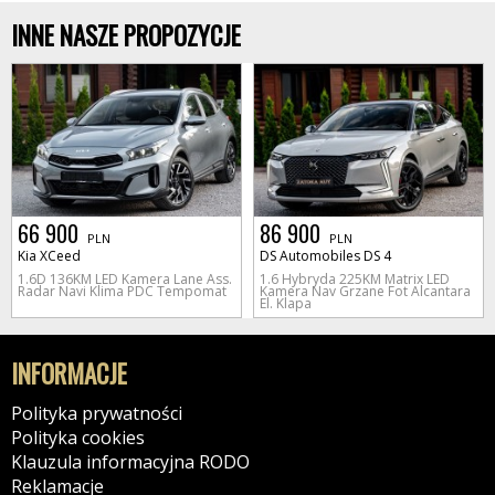
INNE NASZE PROPOZYCJE
66 900
86 900
PLN
PLN
Kia XCeed
DS Automobiles DS 4
1.6D 136KM LED Kamera Lane Ass.
1.6 Hybryda 225KM Matrix LED
Radar Navi Klima PDC Tempomat
Kamera Nav Grzane Fot Alcantara
El. Klapa
INFORMACJE
Polityka prywatności
Polityka cookies
Klauzula informacyjna RODO
Reklamacje