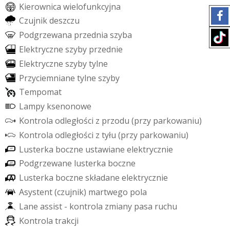
K
i
e
r
o
w
n
i
c
a
w
i
e
l
o
f
u
n
k
c
y
j
n
a
C
z
u
j
n
i
k
d
e
s
z
c
z
u
P
o
d
g
r
z
e
w
a
n
a
p
r
z
e
d
n
i
a
s
z
y
b
a
E
l
e
k
t
r
y
c
z
n
e
s
z
y
b
y
p
r
z
e
d
n
i
e
E
l
e
k
t
r
y
c
z
n
e
s
z
y
b
y
t
y
l
n
e
P
r
z
y
c
i
e
m
n
i
a
n
e
t
y
l
n
e
s
z
y
b
y
T
e
m
p
o
m
a
t
L
a
m
p
y
k
s
e
n
o
n
o
w
e
K
o
n
t
r
o
l
a
o
d
l
e
g
ł
o
ś
c
i
z
p
r
z
o
d
u
(
p
r
z
y
p
a
r
k
o
w
a
n
i
u
)
K
o
n
t
r
o
l
a
o
d
l
e
g
ł
o
ś
c
i
z
t
y
ł
u
(
p
r
z
y
p
a
r
k
o
w
a
n
i
u
)
L
u
s
t
e
r
k
a
b
o
c
z
n
e
u
s
t
a
w
i
a
n
e
e
l
e
k
t
r
y
c
z
n
i
e
P
o
d
g
r
z
e
w
a
n
e
l
u
s
t
e
r
k
a
b
o
c
z
n
e
L
u
s
t
e
r
k
a
b
o
c
z
n
e
s
k
ł
a
d
a
n
e
e
l
e
k
t
r
y
c
z
n
i
e
A
s
y
s
t
e
n
t
(
c
z
u
j
n
i
k
)
m
a
r
t
w
e
g
o
p
o
l
a
L
a
n
e
a
s
s
i
s
t
-
k
o
n
t
r
o
l
a
z
m
i
a
n
y
p
a
s
a
r
u
c
h
u
K
o
n
t
r
o
l
a
t
r
a
k
c
j
i