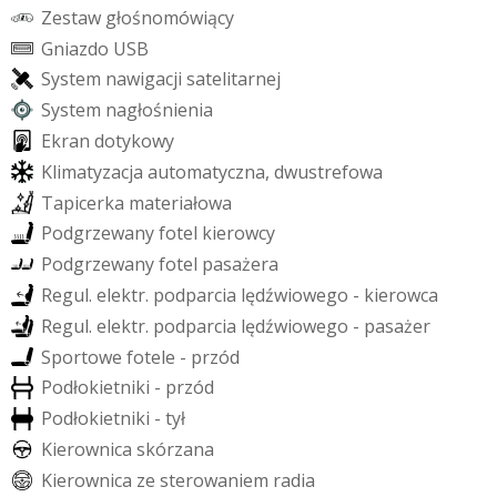
Z
e
s
t
a
w
g
ł
o
ś
n
o
m
ó
w
i
ą
c
y
G
n
i
a
z
d
o
U
S
B
S
y
s
t
e
m
n
a
w
i
g
a
c
j
i
s
a
t
e
l
i
t
a
r
n
e
j
S
y
s
t
e
m
n
a
g
ł
o
ś
n
i
e
n
i
a
E
k
r
a
n
d
o
t
y
k
o
w
y
K
l
i
m
a
t
y
z
a
c
j
a
a
u
t
o
m
a
t
y
c
z
n
a
,
d
w
u
s
t
r
e
f
o
w
a
T
a
p
i
c
e
r
k
a
m
a
t
e
r
i
a
ł
o
w
a
P
o
d
g
r
z
e
w
a
n
y
f
o
t
e
l
k
i
e
r
o
w
c
y
P
o
d
g
r
z
e
w
a
n
y
f
o
t
e
l
p
a
s
a
ż
e
r
a
R
e
g
u
l
.
e
l
e
k
t
r
.
p
o
d
p
a
r
c
i
a
l
ę
d
ź
w
i
o
w
e
g
o
-
k
i
e
r
o
w
c
a
R
e
g
u
l
.
e
l
e
k
t
r
.
p
o
d
p
a
r
c
i
a
l
ę
d
ź
w
i
o
w
e
g
o
-
p
a
s
a
ż
e
r
S
p
o
r
t
o
w
e
f
o
t
e
l
e
-
p
r
z
ó
d
P
o
d
ł
o
k
i
e
t
n
i
k
i
-
p
r
z
ó
d
P
o
d
ł
o
k
i
e
t
n
i
k
i
-
t
y
ł
K
i
e
r
o
w
n
i
c
a
s
k
ó
r
z
a
n
a
K
i
e
r
o
w
n
i
c
a
z
e
s
t
e
r
o
w
a
n
i
e
m
r
a
d
i
a