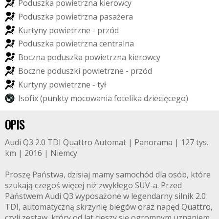
P
o
d
u
s
z
k
a
p
o
w
i
e
t
r
z
n
a
k
i
e
r
o
w
c
y
P
o
d
u
s
z
k
a
p
o
w
i
e
t
r
z
n
a
p
a
s
a
ż
e
r
a
K
u
r
t
y
n
y
p
o
w
i
e
t
r
z
n
e
-
p
r
z
ó
d
P
o
d
u
s
z
k
a
p
o
w
i
e
t
r
z
n
a
c
e
n
t
r
a
l
n
a
B
o
c
z
n
a
p
o
d
u
s
z
k
a
p
o
w
i
e
t
r
z
n
a
k
i
e
r
o
w
c
y
B
o
c
z
n
e
p
o
d
u
s
z
k
i
p
o
w
i
e
t
r
z
n
e
-
p
r
z
ó
d
K
u
r
t
y
n
y
p
o
w
i
e
t
r
z
n
e
-
t
y
ł
I
s
o
f
i
x
(
p
u
n
k
t
y
m
o
c
o
w
a
n
i
a
f
o
t
e
l
i
k
a
d
z
i
e
c
i
ę
c
e
g
o
)
OPIS
Audi Q3 2.0 TDI Quattro Automat | Panorama | 127 tys.
km | 2016 | Niemcy
Proszę Państwa, dzisiaj mamy samochód dla osób, które
szukają czegoś więcej niż zwykłego SUV-a. Przed
Państwem Audi Q3 wyposażone w legendarny silnik 2.0
TDI, automatyczną skrzynię biegów oraz napęd Quattro,
czyli zestaw, który od lat cieszy się ogromnym uznaniem