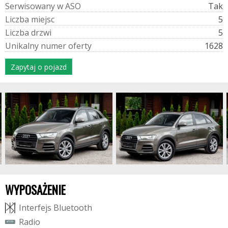
S
e
r
w
i
s
o
w
a
n
y
w
A
S
O
Tak
L
i
c
z
b
a
m
i
e
j
s
c
5
L
i
c
z
b
a
d
r
z
w
i
5
U
n
i
k
a
l
n
y
n
u
m
e
r
o
f
e
r
t
y
1628
Zapytaj o pojazd
WYPOSAŻENIE
I
n
t
e
r
f
e
j
s
B
l
u
e
t
o
o
t
h
R
a
d
i
o