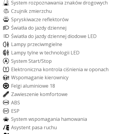
S
y
s
t
e
m
r
o
z
p
o
z
n
a
w
a
n
i
a
z
n
a
k
ó
w
d
r
o
g
o
w
y
c
h
C
z
u
j
n
i
k
z
m
i
e
r
z
c
h
u
S
p
r
y
s
k
i
w
a
c
z
e
r
e
f
e
k
t
o
r
ó
w
Ś
w
i
a
t
ł
a
d
o
j
a
z
d
y
d
z
i
e
n
n
e
j
Ś
w
i
a
t
ł
a
d
o
j
a
z
d
y
d
z
i
e
n
n
e
j
d
i
o
d
o
w
e
L
E
D
L
a
m
p
y
p
r
z
e
c
i
w
m
g
i
e
l
n
e
L
a
m
p
y
t
y
l
n
e
w
t
e
c
h
n
o
l
o
g
i
i
L
E
D
S
y
s
t
e
m
S
t
a
r
t
/
S
t
o
p
E
l
e
k
t
r
o
n
i
c
z
n
a
k
o
n
t
r
o
l
a
c
i
ś
n
i
e
n
i
a
w
o
p
o
n
a
c
h
W
s
p
o
m
a
g
a
n
i
e
k
i
e
r
o
w
n
i
c
y
F
e
l
g
i
a
l
u
m
i
n
i
o
w
e
1
8
Z
a
w
i
e
s
z
e
n
i
e
k
o
m
f
o
r
t
o
w
e
A
B
S
E
S
P
S
y
s
t
e
m
w
s
p
o
m
a
g
a
n
i
a
h
a
m
o
w
a
n
i
a
A
s
y
s
t
e
n
t
p
a
s
a
r
u
c
h
u