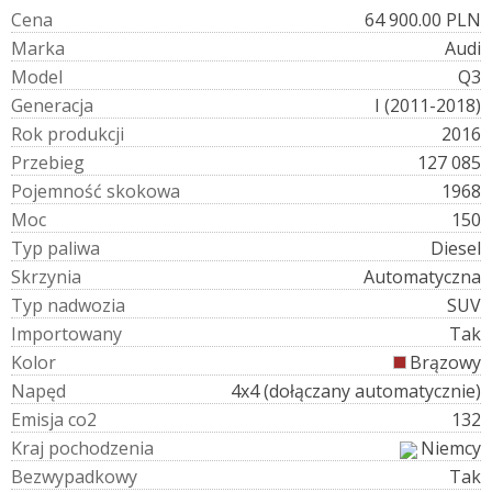
C
e
n
a
64 900.00 PLN
M
a
r
k
a
Audi
M
o
d
e
l
Q3
G
e
n
e
r
a
c
j
a
I (2011-2018)
R
o
k
p
r
o
d
u
k
c
j
i
2016
P
r
z
e
b
i
e
g
127 085
P
o
j
e
m
n
o
ś
ć
s
k
o
k
o
w
a
1968
M
o
c
150
T
y
p
p
a
l
i
w
a
Diesel
S
k
r
z
y
n
i
a
Automatyczna
T
y
p
n
a
d
w
o
z
i
a
SUV
I
m
p
o
r
t
o
w
a
n
y
Tak
K
o
l
o
r
Brązowy
N
a
p
ę
d
4x4 (dołączany automatycznie)
E
m
i
s
j
a
c
o
2
132
K
r
a
j
p
o
c
h
o
d
z
e
n
i
a
Niemcy
B
e
z
w
y
p
a
d
k
o
w
y
Tak