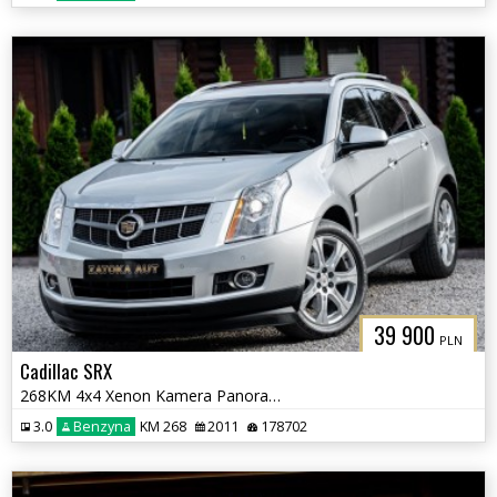
39 900
PLN
Cadillac SRX
268KM 4x4 Xenon Kamera Panorama Navi PDC Skóra Tempomat Grzane fotele
3.0
Benzyna
KM 268
2011
178702