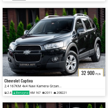
32 900
PLN
Chevrolet Captiva
2.4 167KM 4x4 Navi Kamera Grzane Fot Klima PDC 7 osób Sprowadzony
2.4
Benzyna
KM 167
2011
208221