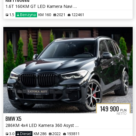
1.6T 160KM GT LED Kamera Navi Grz. Fot. Lane Ass. ACC PDC JBL
1.5
Benzyna
KM 160
2021
122461
149 900
PLN
NETTO
BMW X5
286KM 4x4 LED Kamera 360 Asyst Kolizji Lane Ass. Navi Grz. Fot Virtual
3.0
Diesel
KM 286
2022
193811