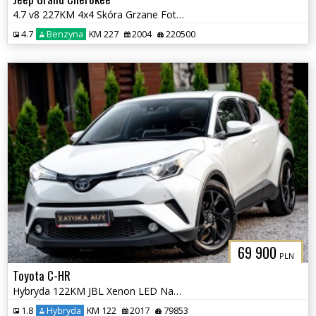
4.7 v8 227KM 4x4 Skóra Grzane Fot Tempomat Klima Skóra Zadbany BEZ RDZ
4.7
Benzyna
KM 227
2004
220500
69 900
PLN
Toyota C-HR
Hybryda 122KM JBL Xenon LED Navi Grz. Fot. Lane Ass. Kamera Park Ass.
1.8
Hybryda
KM 122
2017
79853