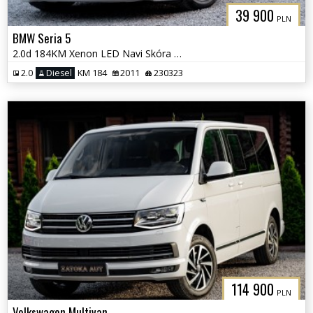
39 900
PLN
BMW Seria 5
2.0d 184KM Xenon LED Navi Skóra Grzane Fot Klima Parktornic Serwis
2.0
Diesel
KM 184
2011
230323
114 900
PLN
Volkswagen Multivan