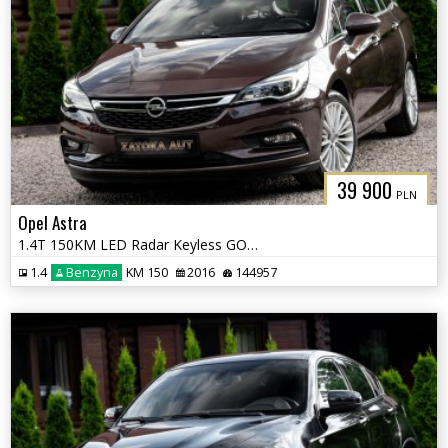
39 900
PLN
Opel Astra
1.4T 150KM LED Radar Keyless GO Lane Ass. Nav El. Klapa Serwis
1.4
Benzyna
KM 150
2016
144957