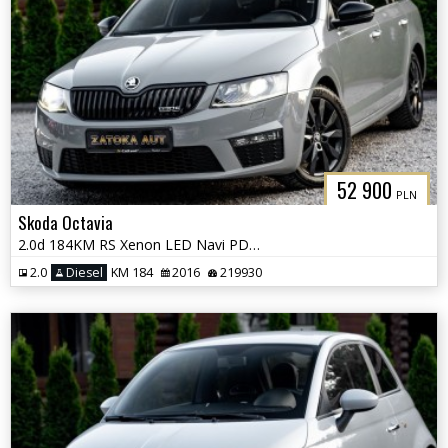
52 900
PLN
Skoda Octavia
2.0d 184KM RS Xenon LED Navi PDC Grzane Fot. Skóra Tempomat
2.0
Diesel
KM 184
2016
219930