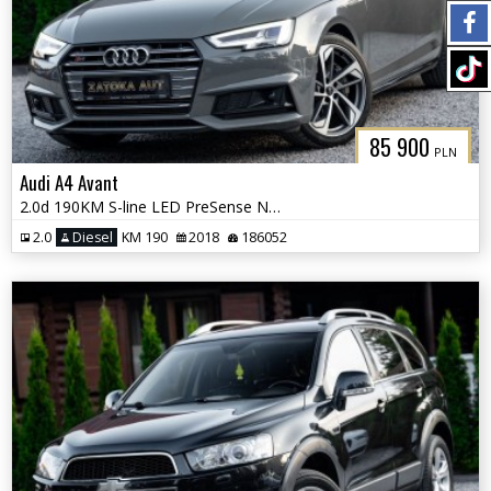
85 900
PLN
Audi A4 Avant
2.0d 190KM S-line LED PreSense Nav PDC ADS B&O Grz. Fot Masaż
2.0
Diesel
KM 190
2018
186052