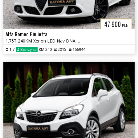
47 900
PLN
Alfa Romeo Giulietta
1.75T 240KM Xenon LED Nav DNA Grz. fot. Alcantra Półskóra Klima Serwis
1.7
Benzyna
KM 240
2015
166944