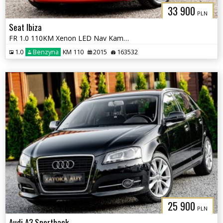
33 900
PLN
Seat Ibiza
FR 1.0 110KM Xenon LED Nav Kamera Alcantara Bezwypadkowy
1.0
Benzyna
KM 110
2015
163532
25 900
PLN
Audi A3 Sportback