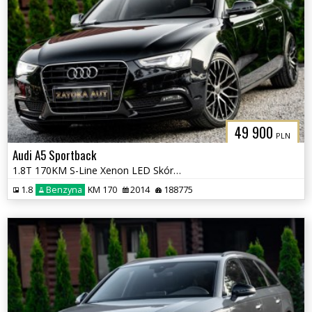
49 900
PLN
Audi A5 Sportback
1.8T 170KM S-Line Xenon LED Skóra Tempomat PDC Klima Serwis
1.8
Benzyna
KM 170
2014
188775