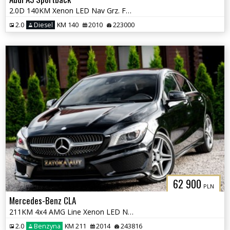
2.0D 140KM Xenon LED Nav Grz. Fotele Tempomat Klimatyzacja Serwis
2.0
Diesel
KM 140
2010
223000
62 900
PLN
Mercedes-Benz CLA
211KM 4x4 AMG Line Xenon LED Nav Grz. Fot Kamera Martwe Pole
2.0
Benzyna
KM 211
2014
243816