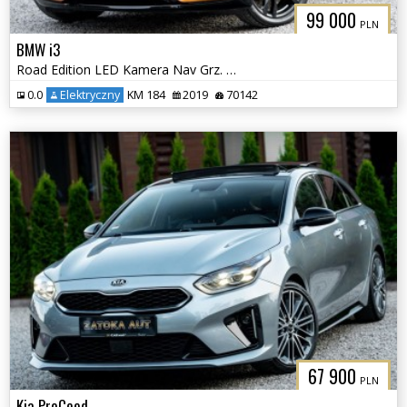
99 000
PLN
BMW i3
Road Edition LED Kamera Nav Grz. Fot Skóra H&K Tempomat
0.0
Elektryczny
KM 184
2019
70142
67 900
PLN
Kia ProCeed