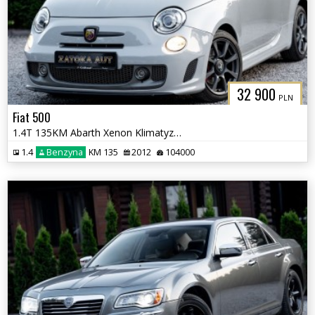
32 900
PLN
Fiat 500
1.4T 135KM Abarth Xenon Klimatyzacja Bezwypadkowy Sprowadzony
1.4
Benzyna
KM 135
2012
104000