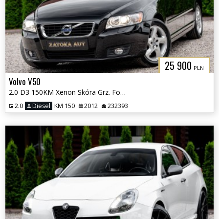
25 900
PLN
Volvo V50
2.0 D3 150KM Xenon Skóra Grz. Fot HIFI Sound Navi Tempomat Serwis
2.0
Diesel
KM 150
2012
232393