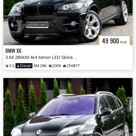
49 900
PLN
BMW X6
3.0d 286KM 4x4 Xenon LED Skóra TV Navi Klima Parktornic
3.0
Diesel
KM 286
2009
256877