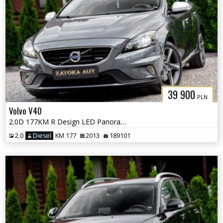
39 900
PLN
Volvo V40
2.0D 177KM R Design LED Panorama Alcantara Kamera Navi Grz. Fot
2.0
Diesel
KM 177
2013
189101