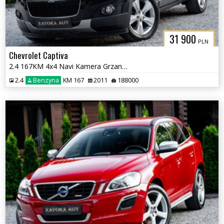
31 900
PLN
Chevrolet Captiva
2.4 167KM 4x4 Navi Kamera Grzane Fot Klima PDC 7 osób Sprowadzony
2.4
Benzyna
KM 167
2011
188000