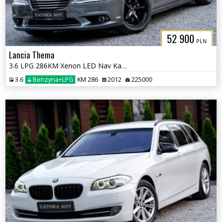
52 900
PLN
Lancia Thema
3.6 LPG 286KM Xenon LED Nav Kamera Grz. Went Fot Szyber Alpine ACC
3.6
Benzyna+LPG
KM 286
2012
225000