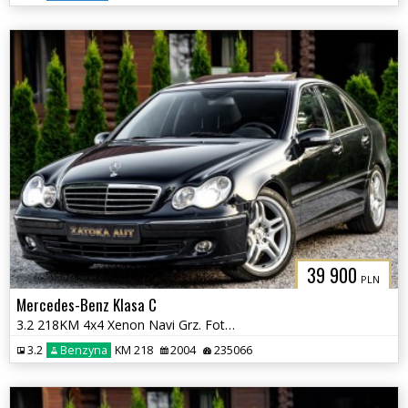
39 900
PLN
Mercedes-Benz Klasa C
3.2 218KM 4x4 Xenon Navi Grz. Fot Skóra Tempomat Szyberdach
3.2
Benzyna
KM 218
2004
235066