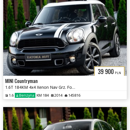
39 900
PLN
MINI Countryman
1.6T 184KM 4x4 Xenon Nav Grz. Fot Skóra Tempomat Klima Serwis
1.6
Benzyna
KM 184
2014
145816