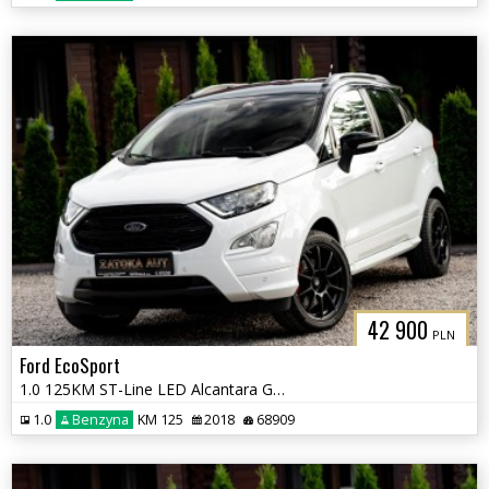
42 900
PLN
Ford EcoSport
1.0 125KM ST-Line LED Alcantara Grz. Fot Kier Navi Kamera Tempomat
1.0
Benzyna
KM 125
2018
68909