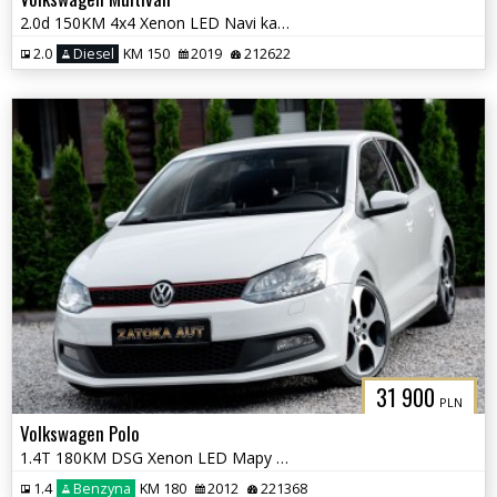
2.0d 150KM 4x4 Xenon LED Navi kamera Grzane Fot. Front Ass. 7 osob
2.0
Diesel
KM 150
2019
212622
31 900
PLN
Volkswagen Polo
1.4T 180KM DSG Xenon LED Mapy Navi Tempomat Grz. Fotele
1.4
Benzyna
KM 180
2012
221368