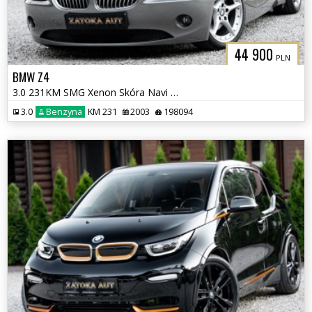
44 900
PLN
BMW Z4
3.0 231KM SMG Xenon Skóra Navi Tempomat Klima Grzane Fotele
3.0
Benzyna
KM 231
2003
198094