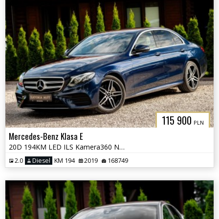
115 900
PLN
Mercedes-Benz Klasa E
20D 194KM LED ILS Kamera360 Navi Grzane fot Skóra Tempomat Serwis
2.0
Diesel
KM 194
2019
168749