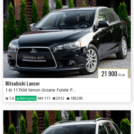
21 900
PLN
Mitsubishi Lancer
1.6i 117KM Xenon Grzane Fotele Parktronic Klimatyzacja Tempomat Serwis
1.6
Benzyna
KM 117
2012
185295