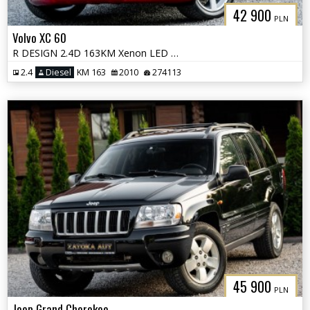
42 900
PLN
Volvo XC 60
R DESIGN 2.4D 163KM Xenon LED City Safety PDC HIFI Sound Navi Serwis
2.4
Diesel
KM 163
2010
274113
45 900
PLN
Jeep Grand Cherokee