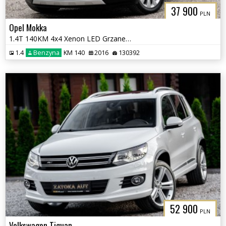
37 900
PLN
Opel Mokka
1.4T 140KM 4x4 Xenon LED Grzane fot Kierownica Kamera tempomat PDC
1.4
Benzyna
KM 140
2016
130392
52 900
PLN
Volkswagen Tiguan