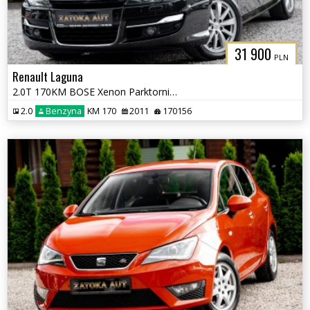
31 900
PLN
Renault Laguna
2.0T 170KM BOSE Xenon Parktornic Tempomat Navi Klima Skóra Grz. fot
2.0
Benzyna
KM 170
2011
170156