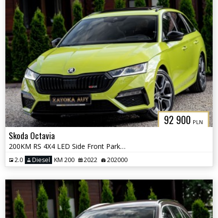
92 900
PLN
Skoda Octavia
200KM RS 4X4 LED Side Front Park Ass. Masaż Alcantara Kamera FULL OPCJ
2.0
Diesel
KM 200
2022
202000