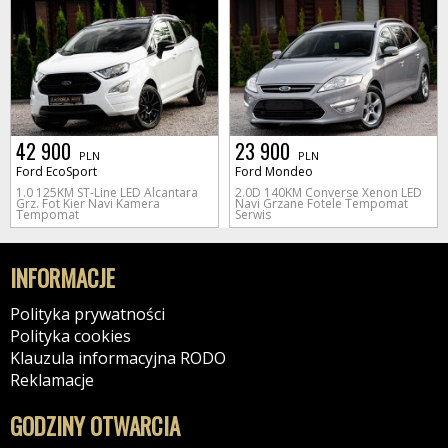
42 900
23 900
PLN
PLN
Ford EcoSport
Ford Mondeo
1.0 125KM ST-Line LED Alcantara
2.0D 140KM Converse Xenon LED
Grz. Fot Kier Navi Kamera
Navi Grzane Fotele Tempomat
Tempomat
Serwis
INFORMACJE
Polityka prywatności
Polityka cookies
Klauzula informacyjna RODO
Reklamacje
GODZINY OTWARCIA