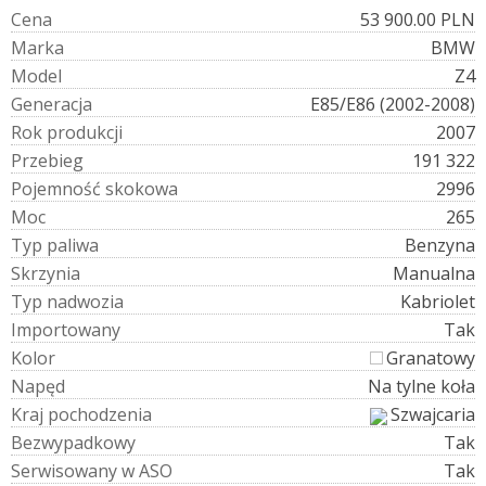
C
e
n
a
53 900.00 PLN
M
a
r
k
a
BMW
M
o
d
e
l
Z4
G
e
n
e
r
a
c
j
a
E85/E86 (2002-2008)
R
o
k
p
r
o
d
u
k
c
j
i
2007
P
r
z
e
b
i
e
g
191 322
P
o
j
e
m
n
o
ś
ć
s
k
o
k
o
w
a
2996
M
o
c
265
T
y
p
p
a
l
i
w
a
Benzyna
S
k
r
z
y
n
i
a
Manualna
T
y
p
n
a
d
w
o
z
i
a
Kabriolet
I
m
p
o
r
t
o
w
a
n
y
Tak
K
o
l
o
r
Granatowy
N
a
p
ę
d
Na tylne koła
K
r
a
j
p
o
c
h
o
d
z
e
n
i
a
Szwajcaria
B
e
z
w
y
p
a
d
k
o
w
y
Tak
S
e
r
w
i
s
o
w
a
n
y
w
A
S
O
Tak