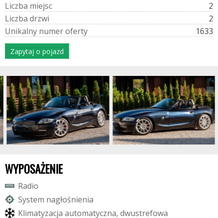
L
i
c
z
b
a
m
i
e
j
s
c
2
L
i
c
z
b
a
d
r
z
w
i
2
U
n
i
k
a
l
n
y
n
u
m
e
r
o
f
e
r
t
y
1633
Zapytaj o pojazd
WYPOSAŻENIE
R
a
d
i
o
S
y
s
t
e
m
n
a
g
ł
o
ś
n
i
e
n
i
a
K
l
i
m
a
t
y
z
a
c
j
a
a
u
t
o
m
a
t
y
c
z
n
a
,
d
w
u
s
t
r
e
f
o
w
a