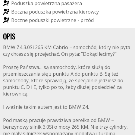
P
o
d
u
s
z
k
a
p
o
w
i
e
t
r
z
n
a
p
a
s
a
ż
e
r
a
B
o
c
z
n
a
p
o
d
u
s
z
k
a
p
o
w
i
e
t
r
z
n
a
k
i
e
r
o
w
c
y
B
o
c
z
n
e
p
o
d
u
s
z
k
i
p
o
w
i
e
t
r
z
n
e
-
p
r
z
ó
d
OPIS
BMW Z4 3.0Si 265 KM Cabrio – samochód, który nie pyta
czy chcesz się przejechać. On pyta: “Dokąd lecimy?”
Proszę Państwa… są samochody, które służą do
przemieszczania się z punktu A do punktu B. Są też
samochody, które sprawiają, że specjalnie jedziesz do
punktu C, D i E, tylko po to, żeby dłużej posiedzieć za
kierownicą.
I właśnie takim autem jest to BMW Z4.
Pod maską pracuje prawdziwa perełka od BMW –
benzynowy silnik 3.0Si o mocy 265 KM. Nie trzy cylindry,
nie mały silniczek wspomagany modlitwą i turbiną