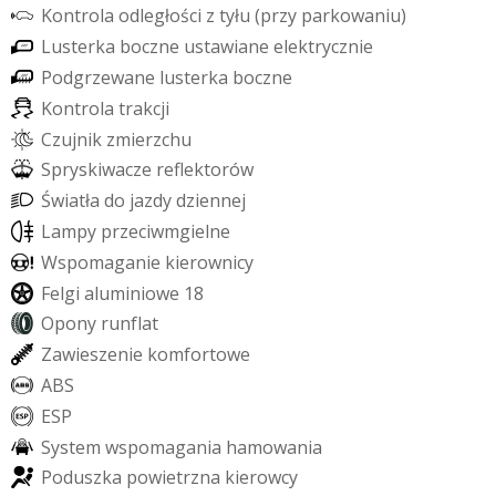
K
o
n
t
r
o
l
a
o
d
l
e
g
ł
o
ś
c
i
z
t
y
ł
u
(
p
r
z
y
p
a
r
k
o
w
a
n
i
u
)
L
u
s
t
e
r
k
a
b
o
c
z
n
e
u
s
t
a
w
i
a
n
e
e
l
e
k
t
r
y
c
z
n
i
e
P
o
d
g
r
z
e
w
a
n
e
l
u
s
t
e
r
k
a
b
o
c
z
n
e
K
o
n
t
r
o
l
a
t
r
a
k
c
j
i
C
z
u
j
n
i
k
z
m
i
e
r
z
c
h
u
S
p
r
y
s
k
i
w
a
c
z
e
r
e
f
e
k
t
o
r
ó
w
Ś
w
i
a
t
ł
a
d
o
j
a
z
d
y
d
z
i
e
n
n
e
j
L
a
m
p
y
p
r
z
e
c
i
w
m
g
i
e
l
n
e
W
s
p
o
m
a
g
a
n
i
e
k
i
e
r
o
w
n
i
c
y
F
e
l
g
i
a
l
u
m
i
n
i
o
w
e
1
8
O
p
o
n
y
r
u
n
f
l
a
t
Z
a
w
i
e
s
z
e
n
i
e
k
o
m
f
o
r
t
o
w
e
A
B
S
E
S
P
S
y
s
t
e
m
w
s
p
o
m
a
g
a
n
i
a
h
a
m
o
w
a
n
i
a
P
o
d
u
s
z
k
a
p
o
w
i
e
t
r
z
n
a
k
i
e
r
o
w
c
y