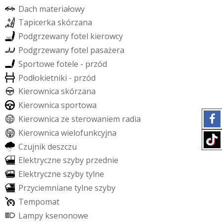
D
a
c
h
m
a
t
e
r
i
a
ł
o
w
y
T
a
p
i
c
e
r
k
a
s
k
ó
r
z
a
n
a
P
o
d
g
r
z
e
w
a
n
y
f
o
t
e
l
k
i
e
r
o
w
c
y
P
o
d
g
r
z
e
w
a
n
y
f
o
t
e
l
p
a
s
a
ż
e
r
a
S
p
o
r
t
o
w
e
f
o
t
e
l
e
-
p
r
z
ó
d
P
o
d
ł
o
k
i
e
t
n
i
k
i
-
p
r
z
ó
d
K
i
e
r
o
w
n
i
c
a
s
k
ó
r
z
a
n
a
K
i
e
r
o
w
n
i
c
a
s
p
o
r
t
o
w
a
K
i
e
r
o
w
n
i
c
a
z
e
s
t
e
r
o
w
a
n
i
e
m
r
a
d
i
a
K
i
e
r
o
w
n
i
c
a
w
i
e
l
o
f
u
n
k
c
y
j
n
a
C
z
u
j
n
i
k
d
e
s
z
c
z
u
E
l
e
k
t
r
y
c
z
n
e
s
z
y
b
y
p
r
z
e
d
n
i
e
E
l
e
k
t
r
y
c
z
n
e
s
z
y
b
y
t
y
l
n
e
P
r
z
y
c
i
e
m
n
i
a
n
e
t
y
l
n
e
s
z
y
b
y
T
e
m
p
o
m
a
t
L
a
m
p
y
k
s
e
n
o
n
o
w
e