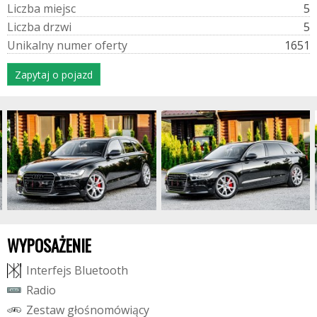
L
i
c
z
b
a
m
i
e
j
s
c
5
L
i
c
z
b
a
d
r
z
w
i
5
U
n
i
k
a
l
n
y
n
u
m
e
r
o
f
e
r
t
y
1651
Zapytaj o pojazd
WYPOSAŻENIE
I
n
t
e
r
f
e
j
s
B
l
u
e
t
o
o
t
h
R
a
d
i
o
Z
e
s
t
a
w
g
ł
o
ś
n
o
m
ó
w
i
ą
c
y