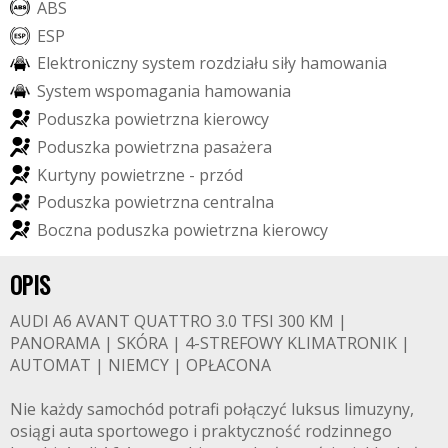
A
B
S
E
S
P
E
l
e
k
t
r
o
n
i
c
z
n
y
s
y
s
t
e
m
r
o
z
d
z
i
a
ł
u
s
i
ł
y
h
a
m
o
w
a
n
i
a
S
y
s
t
e
m
w
s
p
o
m
a
g
a
n
i
a
h
a
m
o
w
a
n
i
a
P
o
d
u
s
z
k
a
p
o
w
i
e
t
r
z
n
a
k
i
e
r
o
w
c
y
P
o
d
u
s
z
k
a
p
o
w
i
e
t
r
z
n
a
p
a
s
a
ż
e
r
a
K
u
r
t
y
n
y
p
o
w
i
e
t
r
z
n
e
-
p
r
z
ó
d
P
o
d
u
s
z
k
a
p
o
w
i
e
t
r
z
n
a
c
e
n
t
r
a
l
n
a
B
o
c
z
n
a
p
o
d
u
s
z
k
a
p
o
w
i
e
t
r
z
n
a
k
i
e
r
o
w
c
y
OPIS
AUDI A6 AVANT QUATTRO 3.0 TFSI 300 KM |
PANORAMA | SKÓRA | 4-STREFOWY KLIMATRONIK |
AUTOMAT | NIEMCY | OPŁACONA
Nie każdy samochód potrafi połączyć luksus limuzyny,
osiągi auta sportowego i praktyczność rodzinnego