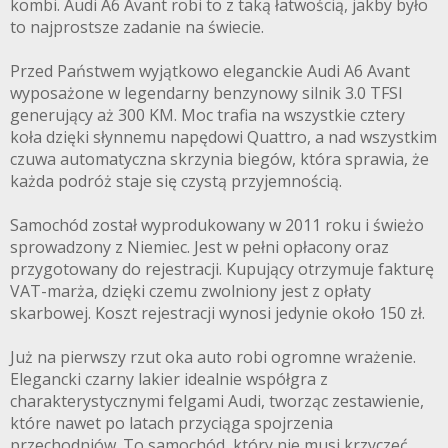
kombi. Audi A6 Avant robi to z taką łatwością, jakby było
to najprostsze zadanie na świecie.
Przed Państwem wyjątkowo eleganckie Audi A6 Avant
wyposażone w legendarny benzynowy silnik 3.0 TFSI
generujący aż 300 KM. Moc trafia na wszystkie cztery
koła dzięki słynnemu napędowi Quattro, a nad wszystkim
czuwa automatyczna skrzynia biegów, która sprawia, że
każda podróż staje się czystą przyjemnością.
Samochód został wyprodukowany w 2011 roku i świeżo
sprowadzony z Niemiec. Jest w pełni opłacony oraz
przygotowany do rejestracji. Kupujący otrzymuje fakturę
VAT-marża, dzięki czemu zwolniony jest z opłaty
skarbowej. Koszt rejestracji wynosi jedynie około 150 zł.
Już na pierwszy rzut oka auto robi ogromne wrażenie.
Elegancki czarny lakier idealnie współgra z
charakterystycznymi felgami Audi, tworząc zestawienie,
które nawet po latach przyciąga spojrzenia
przechodniów. To samochód, który nie musi krzyczeć,