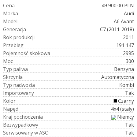
C
e
n
a
49 900.00 PLN
M
a
r
k
a
Audi
M
o
d
e
l
A6 Avant
G
e
n
e
r
a
c
j
a
C7 (2011-2018)
R
o
k
p
r
o
d
u
k
c
j
i
2011
P
r
z
e
b
i
e
g
191 147
P
o
j
e
m
n
o
ś
ć
s
k
o
k
o
w
a
2995
M
o
c
300
T
y
p
p
a
l
i
w
a
Benzyna
S
k
r
z
y
n
i
a
Automatyczna
T
y
p
n
a
d
w
o
z
i
a
Kombi
I
m
p
o
r
t
o
w
a
n
y
Tak
K
o
l
o
r
Czarny
N
a
p
ę
d
4x4 (stały)
K
r
a
j
p
o
c
h
o
d
z
e
n
i
a
Niemcy
B
e
z
w
y
p
a
d
k
o
w
y
Tak
S
e
r
w
i
s
o
w
a
n
y
w
A
S
O
Tak