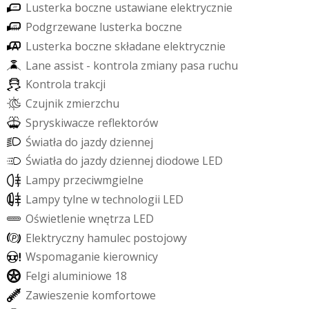
L
u
s
t
e
r
k
a
b
o
c
z
n
e
u
s
t
a
w
i
a
n
e
e
l
e
k
t
r
y
c
z
n
i
e
P
o
d
g
r
z
e
w
a
n
e
l
u
s
t
e
r
k
a
b
o
c
z
n
e
L
u
s
t
e
r
k
a
b
o
c
z
n
e
s
k
ł
a
d
a
n
e
e
l
e
k
t
r
y
c
z
n
i
e
L
a
n
e
a
s
s
i
s
t
-
k
o
n
t
r
o
l
a
z
m
i
a
n
y
p
a
s
a
r
u
c
h
u
K
o
n
t
r
o
l
a
t
r
a
k
c
j
i
C
z
u
j
n
i
k
z
m
i
e
r
z
c
h
u
S
p
r
y
s
k
i
w
a
c
z
e
r
e
f
e
k
t
o
r
ó
w
Ś
w
i
a
t
ł
a
d
o
j
a
z
d
y
d
z
i
e
n
n
e
j
Ś
w
i
a
t
ł
a
d
o
j
a
z
d
y
d
z
i
e
n
n
e
j
d
i
o
d
o
w
e
L
E
D
L
a
m
p
y
p
r
z
e
c
i
w
m
g
i
e
l
n
e
L
a
m
p
y
t
y
l
n
e
w
t
e
c
h
n
o
l
o
g
i
i
L
E
D
O
ś
w
i
e
t
l
e
n
i
e
w
n
ę
t
r
z
a
L
E
D
E
l
e
k
t
r
y
c
z
n
y
h
a
m
u
l
e
c
p
o
s
t
o
j
o
w
y
W
s
p
o
m
a
g
a
n
i
e
k
i
e
r
o
w
n
i
c
y
F
e
l
g
i
a
l
u
m
i
n
i
o
w
e
1
8
Z
a
w
i
e
s
z
e
n
i
e
k
o
m
f
o
r
t
o
w
e