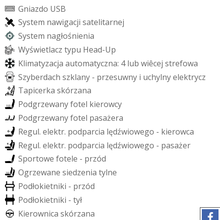
G
n
i
a
z
d
o
U
S
B
S
y
s
t
e
m
n
a
w
i
g
a
c
j
i
s
a
t
e
l
i
t
a
r
n
e
j
S
y
s
t
e
m
n
a
g
ł
o
ś
n
i
e
n
i
a
W
y
ś
w
i
e
t
l
a
c
z
t
y
p
u
H
e
a
d
-
U
p
K
l
i
m
a
t
y
z
a
c
j
a
a
u
t
o
m
a
t
y
c
z
n
a
:
4
l
u
b
w
i
ê
c
e
j
s
t
r
e
f
o
w
a
S
z
y
b
e
r
d
a
c
h
s
z
k
l
a
n
y
-
p
r
z
e
s
u
w
n
y
i
u
c
h
y
l
n
y
e
l
e
k
t
r
y
c
z
T
a
p
i
c
e
r
k
a
s
k
ó
r
z
a
n
a
P
o
d
g
r
z
e
w
a
n
y
f
o
t
e
l
k
i
e
r
o
w
c
y
P
o
d
g
r
z
e
w
a
n
y
f
o
t
e
l
p
a
s
a
ż
e
r
a
R
e
g
u
l
.
e
l
e
k
t
r
.
p
o
d
p
a
r
c
i
a
l
ę
d
ź
w
i
o
w
e
g
o
-
k
i
e
r
o
w
c
a
R
e
g
u
l
.
e
l
e
k
t
r
.
p
o
d
p
a
r
c
i
a
l
ę
d
ź
w
i
o
w
e
g
o
-
p
a
s
a
ż
e
r
S
p
o
r
t
o
w
e
f
o
t
e
l
e
-
p
r
z
ó
d
O
g
r
z
e
w
a
n
e
s
i
e
d
z
e
n
i
a
t
y
l
n
e
P
o
d
ł
o
k
i
e
t
n
i
k
i
-
p
r
z
ó
d
P
o
d
ł
o
k
i
e
t
n
i
k
i
-
t
y
ł
K
i
e
r
o
w
n
i
c
a
s
k
ó
r
z
a
n
a