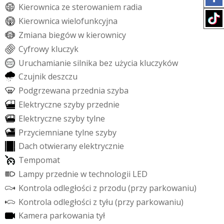
K
i
e
r
o
w
n
i
c
a
z
e
s
t
e
r
o
w
a
n
i
e
m
r
a
d
i
a
K
i
e
r
o
w
n
i
c
a
w
i
e
l
o
f
u
n
k
c
y
j
n
a
Z
m
i
a
n
a
b
i
e
g
ó
w
w
k
i
e
r
o
w
n
i
c
y
C
y
f
r
o
w
y
k
l
u
c
z
y
k
U
r
u
c
h
a
m
i
a
n
i
e
s
i
l
n
i
k
a
b
e
z
u
ż
y
c
i
a
k
l
u
c
z
y
k
ó
w
C
z
u
j
n
i
k
d
e
s
z
c
z
u
P
o
d
g
r
z
e
w
a
n
a
p
r
z
e
d
n
i
a
s
z
y
b
a
E
l
e
k
t
r
y
c
z
n
e
s
z
y
b
y
p
r
z
e
d
n
i
e
E
l
e
k
t
r
y
c
z
n
e
s
z
y
b
y
t
y
l
n
e
P
r
z
y
c
i
e
m
n
i
a
n
e
t
y
l
n
e
s
z
y
b
y
D
a
c
h
o
t
w
i
e
r
a
n
y
e
l
e
k
t
r
y
c
z
n
i
e
T
e
m
p
o
m
a
t
L
a
m
p
y
p
r
z
e
d
n
i
e
w
t
e
c
h
n
o
l
o
g
i
i
L
E
D
K
o
n
t
r
o
l
a
o
d
l
e
g
ł
o
ś
c
i
z
p
r
z
o
d
u
(
p
r
z
y
p
a
r
k
o
w
a
n
i
u
)
K
o
n
t
r
o
l
a
o
d
l
e
g
ł
o
ś
c
i
z
t
y
ł
u
(
p
r
z
y
p
a
r
k
o
w
a
n
i
u
)
K
a
m
e
r
a
p
a
r
k
o
w
a
n
i
a
t
y
ł