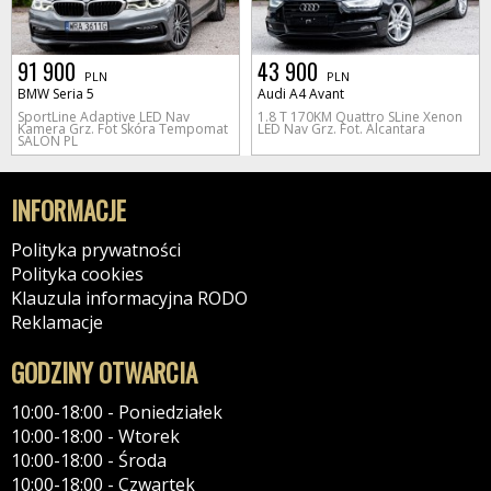
91 900
43 900
PLN
PLN
BMW Seria 5
Audi A4 Avant
SportLine Adaptive LED Nav
1.8 T 170KM Quattro SLine Xenon
Kamera Grz. Fot Skóra Tempomat
LED Nav Grz. Fot. Alcantara
SALON PL
INFORMACJE
Polityka prywatności
Polityka cookies
Klauzula informacyjna RODO
Reklamacje
GODZINY OTWARCIA
10:00-18:00 - Poniedziałek
10:00-18:00 - Wtorek
10:00-18:00 - Środa
10:00-18:00 - Czwartek