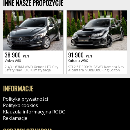
INNE NASZE PROPOZYCJE
38 900
91 900
PLN
PLN
Volvo V60
Subaru WRX
2.4D 163KM AWD Xenon LED City
STI 2.5T 300KM SAWD Kamera Nav
Safety Nav PDC Klimatyzacja
Alcantara NURBURGRing Editon
INFORMACJE
Polityka prywatności
Polityka cookies
Klauzula informacyjna RODO
Reklamacje