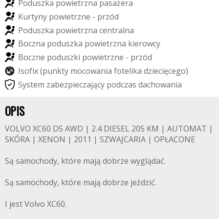
P
o
d
u
s
z
k
a
p
o
w
i
e
t
r
z
n
a
p
a
s
a
ż
e
r
a
K
u
r
t
y
n
y
p
o
w
i
e
t
r
z
n
e
-
p
r
z
ó
d
P
o
d
u
s
z
k
a
p
o
w
i
e
t
r
z
n
a
c
e
n
t
r
a
l
n
a
B
o
c
z
n
a
p
o
d
u
s
z
k
a
p
o
w
i
e
t
r
z
n
a
k
i
e
r
o
w
c
y
B
o
c
z
n
e
p
o
d
u
s
z
k
i
p
o
w
i
e
t
r
z
n
e
-
p
r
z
ó
d
I
s
o
f
i
x
(
p
u
n
k
t
y
m
o
c
o
w
a
n
i
a
f
o
t
e
l
i
k
a
d
z
i
e
c
i
ę
c
e
g
o
)
S
y
s
t
e
m
z
a
b
e
z
p
i
e
c
z
a
j
ą
c
y
p
o
d
c
z
a
s
d
a
c
h
o
w
a
n
i
a
OPIS
VOLVO XC60 D5 AWD | 2.4 DIESEL 205 KM | AUTOMAT |
SKÓRA | XENON | 2011 | SZWAJCARIA | OPŁACONE
Są samochody, które mają dobrze wyglądać.
Są samochody, które mają dobrze jeździć.
I jest Volvo XC60.