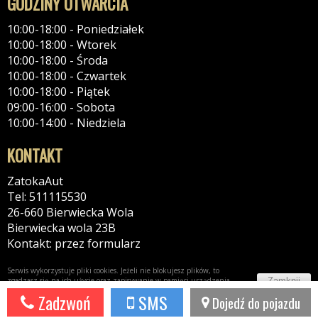
GODZINY OTWARCIA
10:00-18:00 - Poniedziałek
10:00-18:00 - Wtorek
10:00-18:00 - Środa
10:00-18:00 - Czwartek
10:00-18:00 - Piątek
09:00-16:00 - Sobota
10:00-14:00 - Niedziela
KONTAKT
ZatokaAut
Tel: 511115530
26-660 Bierwiecka Wola
Bierwiecka wola 23B
Kontakt: przez formularz
Serwis wykorzystuje pliki cookies. Jeżeli nie blokujesz plików, to
Zamknij
zgadzasz się na ich użycie oraz zapisywanie w pamięci urządzenia.
Więcej informacji w
polityce prywatności
Zadzwoń
SMS
Dojedź do pojazdu
Potrzebujesz taki portal?
Napisz do nas!
44fox.com