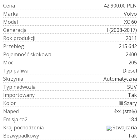
C
e
n
a
42 900.00 PLN
M
a
r
k
a
Volvo
M
o
d
e
l
XC 60
G
e
n
e
r
a
c
j
a
I (2008-2017)
R
o
k
p
r
o
d
u
k
c
j
i
2011
P
r
z
e
b
i
e
g
215 642
P
o
j
e
m
n
o
ś
ć
s
k
o
k
o
w
a
2400
M
o
c
205
T
y
p
p
a
l
i
w
a
Diesel
S
k
r
z
y
n
i
a
Automatyczna
T
y
p
n
a
d
w
o
z
i
a
SUV
I
m
p
o
r
t
o
w
a
n
y
Tak
K
o
l
o
r
Szary
N
a
p
ę
d
4x4 (stały)
E
m
i
s
j
a
c
o
2
184
K
r
a
j
p
o
c
h
o
d
z
e
n
i
a
Szwajcaria
B
e
z
w
y
p
a
d
k
o
w
y
Tak