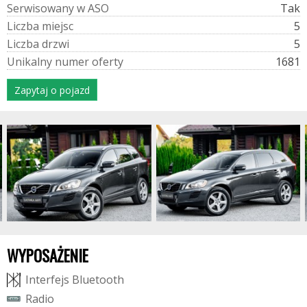
S
e
r
w
i
s
o
w
a
n
y
w
A
S
O
Tak
L
i
c
z
b
a
m
i
e
j
s
c
5
L
i
c
z
b
a
d
r
z
w
i
5
U
n
i
k
a
l
n
y
n
u
m
e
r
o
f
e
r
t
y
1681
Zapytaj o pojazd
WYPOSAŻENIE
I
n
t
e
r
f
e
j
s
B
l
u
e
t
o
o
t
h
R
a
d
i
o