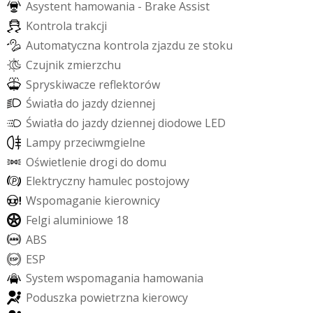
A
s
y
s
t
e
n
t
h
a
m
o
w
a
n
i
a
-
B
r
a
k
e
A
s
s
i
s
t
K
o
n
t
r
o
l
a
t
r
a
k
c
j
i
A
u
t
o
m
a
t
y
c
z
n
a
k
o
n
t
r
o
l
a
z
j
a
z
d
u
z
e
s
t
o
k
u
C
z
u
j
n
i
k
z
m
i
e
r
z
c
h
u
S
p
r
y
s
k
i
w
a
c
z
e
r
e
f
e
k
t
o
r
ó
w
Ś
w
i
a
t
ł
a
d
o
j
a
z
d
y
d
z
i
e
n
n
e
j
Ś
w
i
a
t
ł
a
d
o
j
a
z
d
y
d
z
i
e
n
n
e
j
d
i
o
d
o
w
e
L
E
D
L
a
m
p
y
p
r
z
e
c
i
w
m
g
i
e
l
n
e
O
ś
w
i
e
t
l
e
n
i
e
d
r
o
g
i
d
o
d
o
m
u
E
l
e
k
t
r
y
c
z
n
y
h
a
m
u
l
e
c
p
o
s
t
o
j
o
w
y
W
s
p
o
m
a
g
a
n
i
e
k
i
e
r
o
w
n
i
c
y
F
e
l
g
i
a
l
u
m
i
n
i
o
w
e
1
8
A
B
S
E
S
P
S
y
s
t
e
m
w
s
p
o
m
a
g
a
n
i
a
h
a
m
o
w
a
n
i
a
P
o
d
u
s
z
k
a
p
o
w
i
e
t
r
z
n
a
k
i
e
r
o
w
c
y