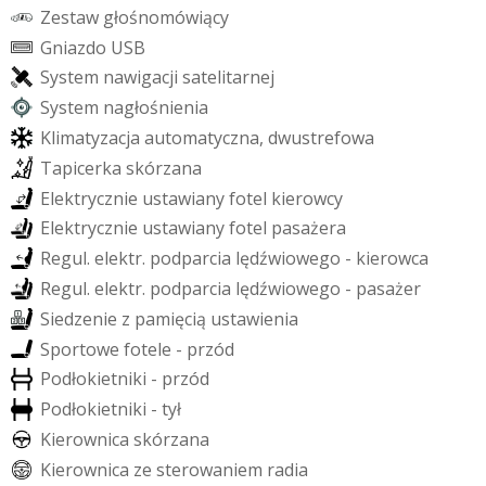
Z
e
s
t
a
w
g
ł
o
ś
n
o
m
ó
w
i
ą
c
y
G
n
i
a
z
d
o
U
S
B
S
y
s
t
e
m
n
a
w
i
g
a
c
j
i
s
a
t
e
l
i
t
a
r
n
e
j
S
y
s
t
e
m
n
a
g
ł
o
ś
n
i
e
n
i
a
K
l
i
m
a
t
y
z
a
c
j
a
a
u
t
o
m
a
t
y
c
z
n
a
,
d
w
u
s
t
r
e
f
o
w
a
T
a
p
i
c
e
r
k
a
s
k
ó
r
z
a
n
a
E
l
e
k
t
r
y
c
z
n
i
e
u
s
t
a
w
i
a
n
y
f
o
t
e
l
k
i
e
r
o
w
c
y
E
l
e
k
t
r
y
c
z
n
i
e
u
s
t
a
w
i
a
n
y
f
o
t
e
l
p
a
s
a
ż
e
r
a
R
e
g
u
l
.
e
l
e
k
t
r
.
p
o
d
p
a
r
c
i
a
l
ę
d
ź
w
i
o
w
e
g
o
-
k
i
e
r
o
w
c
a
R
e
g
u
l
.
e
l
e
k
t
r
.
p
o
d
p
a
r
c
i
a
l
ę
d
ź
w
i
o
w
e
g
o
-
p
a
s
a
ż
e
r
S
i
e
d
z
e
n
i
e
z
p
a
m
i
ę
c
i
ą
u
s
t
a
w
i
e
n
i
a
S
p
o
r
t
o
w
e
f
o
t
e
l
e
-
p
r
z
ó
d
P
o
d
ł
o
k
i
e
t
n
i
k
i
-
p
r
z
ó
d
P
o
d
ł
o
k
i
e
t
n
i
k
i
-
t
y
ł
K
i
e
r
o
w
n
i
c
a
s
k
ó
r
z
a
n
a
K
i
e
r
o
w
n
i
c
a
z
e
s
t
e
r
o
w
a
n
i
e
m
r
a
d
i
a