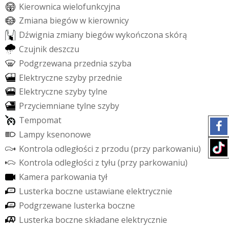
K
i
e
r
o
w
n
i
c
a
w
i
e
l
o
f
u
n
k
c
y
j
n
a
Z
m
i
a
n
a
b
i
e
g
ó
w
w
k
i
e
r
o
w
n
i
c
y
D
ź
w
i
g
n
i
a
z
m
i
a
n
y
b
i
e
g
ó
w
w
y
k
o
ń
c
z
o
n
a
s
k
ó
r
ą
C
z
u
j
n
i
k
d
e
s
z
c
z
u
P
o
d
g
r
z
e
w
a
n
a
p
r
z
e
d
n
i
a
s
z
y
b
a
E
l
e
k
t
r
y
c
z
n
e
s
z
y
b
y
p
r
z
e
d
n
i
e
E
l
e
k
t
r
y
c
z
n
e
s
z
y
b
y
t
y
l
n
e
P
r
z
y
c
i
e
m
n
i
a
n
e
t
y
l
n
e
s
z
y
b
y
T
e
m
p
o
m
a
t
L
a
m
p
y
k
s
e
n
o
n
o
w
e
K
o
n
t
r
o
l
a
o
d
l
e
g
ł
o
ś
c
i
z
p
r
z
o
d
u
(
p
r
z
y
p
a
r
k
o
w
a
n
i
u
)
K
o
n
t
r
o
l
a
o
d
l
e
g
ł
o
ś
c
i
z
t
y
ł
u
(
p
r
z
y
p
a
r
k
o
w
a
n
i
u
)
K
a
m
e
r
a
p
a
r
k
o
w
a
n
i
a
t
y
ł
L
u
s
t
e
r
k
a
b
o
c
z
n
e
u
s
t
a
w
i
a
n
e
e
l
e
k
t
r
y
c
z
n
i
e
P
o
d
g
r
z
e
w
a
n
e
l
u
s
t
e
r
k
a
b
o
c
z
n
e
L
u
s
t
e
r
k
a
b
o
c
z
n
e
s
k
ł
a
d
a
n
e
e
l
e
k
t
r
y
c
z
n
i
e