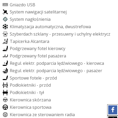
G
n
i
a
z
d
o
U
S
B
S
y
s
t
e
m
n
a
w
i
g
a
c
j
i
s
a
t
e
l
i
t
a
r
n
e
j
S
y
s
t
e
m
n
a
g
ł
o
ś
n
i
e
n
i
a
K
l
i
m
a
t
y
z
a
c
j
a
a
u
t
o
m
a
t
y
c
z
n
a
,
d
w
u
s
t
r
e
f
o
w
a
S
z
y
b
e
r
d
a
c
h
s
z
k
l
a
n
y
-
p
r
z
e
s
u
w
n
y
i
u
c
h
y
l
n
y
e
l
e
k
t
r
y
c
z
T
a
p
i
c
e
r
k
a
A
l
c
a
n
t
a
r
a
P
o
d
g
r
z
e
w
a
n
y
f
o
t
e
l
k
i
e
r
o
w
c
y
P
o
d
g
r
z
e
w
a
n
y
f
o
t
e
l
p
a
s
a
ż
e
r
a
R
e
g
u
l
.
e
l
e
k
t
r
.
p
o
d
p
a
r
c
i
a
l
ę
d
ź
w
i
o
w
e
g
o
-
k
i
e
r
o
w
c
a
R
e
g
u
l
.
e
l
e
k
t
r
.
p
o
d
p
a
r
c
i
a
l
ę
d
ź
w
i
o
w
e
g
o
-
p
a
s
a
ż
e
r
S
p
o
r
t
o
w
e
f
o
t
e
l
e
-
p
r
z
ó
d
P
o
d
ł
o
k
i
e
t
n
i
k
i
-
p
r
z
ó
d
P
o
d
ł
o
k
i
e
t
n
i
k
i
-
t
y
ł
K
i
e
r
o
w
n
i
c
a
s
k
ó
r
z
a
n
a
K
i
e
r
o
w
n
i
c
a
s
p
o
r
t
o
w
a
K
i
e
r
o
w
n
i
c
a
z
e
s
t
e
r
o
w
a
n
i
e
m
r
a
d
i
a