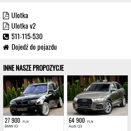
Ulotka
Ulotka v2
511-115-530
Dojedź do pojazdu
INNE NASZE PROPOZYCJE
27 900
64 900
PLN
PLN
BMW X3
Audi Q3