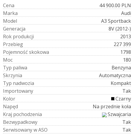
C
e
n
a
44 900.00 PLN
M
a
r
k
a
Audi
M
o
d
e
l
A3 Sportback
G
e
n
e
r
a
c
j
a
8V (2012-)
R
o
k
p
r
o
d
u
k
c
j
i
2013
P
r
z
e
b
i
e
g
227 399
P
o
j
e
m
n
o
ś
ć
s
k
o
k
o
w
a
1798
M
o
c
180
T
y
p
p
a
l
i
w
a
Benzyna
S
k
r
z
y
n
i
a
Automatyczna
T
y
p
n
a
d
w
o
z
i
a
Kompakt
I
m
p
o
r
t
o
w
a
n
y
Tak
K
o
l
o
r
Czarny
N
a
p
ę
d
Na przednie koła
K
r
a
j
p
o
c
h
o
d
z
e
n
i
a
Szwajcaria
B
e
z
w
y
p
a
d
k
o
w
y
Tak
S
e
r
w
i
s
o
w
a
n
y
w
A
S
O
Tak