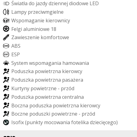
Ś
w
i
a
t
ł
a
d
o
j
a
z
d
y
d
z
i
e
n
n
e
j
d
i
o
d
o
w
e
L
E
D
L
a
m
p
y
p
r
z
e
c
i
w
m
g
i
e
l
n
e
W
s
p
o
m
a
g
a
n
i
e
k
i
e
r
o
w
n
i
c
y
F
e
l
g
i
a
l
u
m
i
n
i
o
w
e
1
8
Z
a
w
i
e
s
z
e
n
i
e
k
o
m
f
o
r
t
o
w
e
A
B
S
E
S
P
S
y
s
t
e
m
w
s
p
o
m
a
g
a
n
i
a
h
a
m
o
w
a
n
i
a
P
o
d
u
s
z
k
a
p
o
w
i
e
t
r
z
n
a
k
i
e
r
o
w
c
y
P
o
d
u
s
z
k
a
p
o
w
i
e
t
r
z
n
a
p
a
s
a
ż
e
r
a
K
u
r
t
y
n
y
p
o
w
i
e
t
r
z
n
e
-
p
r
z
ó
d
P
o
d
u
s
z
k
a
p
o
w
i
e
t
r
z
n
a
c
e
n
t
r
a
l
n
a
B
o
c
z
n
a
p
o
d
u
s
z
k
a
p
o
w
i
e
t
r
z
n
a
k
i
e
r
o
w
c
y
B
o
c
z
n
e
p
o
d
u
s
z
k
i
p
o
w
i
e
t
r
z
n
e
-
p
r
z
ó
d
I
s
o
f
i
x
(
p
u
n
k
t
y
m
o
c
o
w
a
n
i
a
f
o
t
e
l
i
k
a
d
z
i
e
c
i
ę
c
e
g
o
)