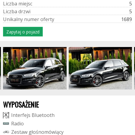
L
i
c
z
b
a
m
i
e
j
s
c
5
L
i
c
z
b
a
d
r
z
w
i
5
U
n
i
k
a
l
n
y
n
u
m
e
r
o
f
e
r
t
y
1689
Zapytaj o pojazd
WYPOSAŻENIE
I
n
t
e
r
f
e
j
s
B
l
u
e
t
o
o
t
h
R
a
d
i
o
Z
e
s
t
a
w
g
ł
o
ś
n
o
m
ó
w
i
ą
c
y