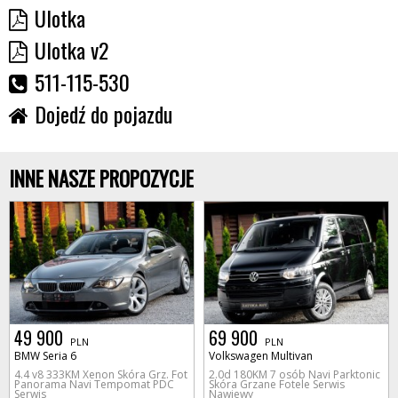
Ulotka
Ulotka v2
511-115-530
Dojedź do pojazdu
INNE NASZE PROPOZYCJE
49 900
69 900
PLN
PLN
BMW Seria 6
Volkswagen Multivan
4.4 v8 333KM Xenon Skóra Grz. Fot
2.0d 180KM 7 osób Navi Parktonic
Panorama Navi Tempomat PDC
Skóra Grzane Fotele Serwis
Serwis
Nawiewy