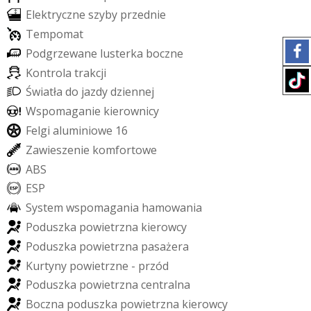
E
l
e
k
t
r
y
c
z
n
e
s
z
y
b
y
p
r
z
e
d
n
i
e
T
e
m
p
o
m
a
t
P
o
d
g
r
z
e
w
a
n
e
l
u
s
t
e
r
k
a
b
o
c
z
n
e
K
o
n
t
r
o
l
a
t
r
a
k
c
j
i
Ś
w
i
a
t
ł
a
d
o
j
a
z
d
y
d
z
i
e
n
n
e
j
W
s
p
o
m
a
g
a
n
i
e
k
i
e
r
o
w
n
i
c
y
F
e
l
g
i
a
l
u
m
i
n
i
o
w
e
1
6
Z
a
w
i
e
s
z
e
n
i
e
k
o
m
f
o
r
t
o
w
e
A
B
S
E
S
P
S
y
s
t
e
m
w
s
p
o
m
a
g
a
n
i
a
h
a
m
o
w
a
n
i
a
P
o
d
u
s
z
k
a
p
o
w
i
e
t
r
z
n
a
k
i
e
r
o
w
c
y
P
o
d
u
s
z
k
a
p
o
w
i
e
t
r
z
n
a
p
a
s
a
ż
e
r
a
K
u
r
t
y
n
y
p
o
w
i
e
t
r
z
n
e
-
p
r
z
ó
d
P
o
d
u
s
z
k
a
p
o
w
i
e
t
r
z
n
a
c
e
n
t
r
a
l
n
a
B
o
c
z
n
a
p
o
d
u
s
z
k
a
p
o
w
i
e
t
r
z
n
a
k
i
e
r
o
w
c
y