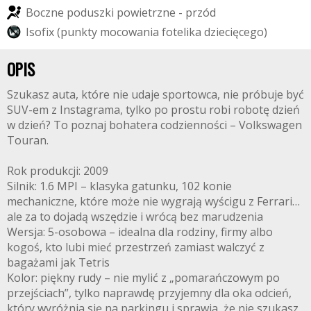
B
o
c
z
n
e
p
o
d
u
s
z
k
i
p
o
w
i
e
t
r
z
n
e
-
p
r
z
ó
d
I
s
o
f
i
x
(
p
u
n
k
t
y
m
o
c
o
w
a
n
i
a
f
o
t
e
l
i
k
a
d
z
i
e
c
i
ę
c
e
g
o
)
OPIS
Szukasz auta, które nie udaje sportowca, nie próbuje być
SUV-em z Instagrama, tylko po prostu robi robotę dzień
w dzień? To poznaj bohatera codzienności – Volkswagen
Touran.
Rok produkcji: 2009
Silnik: 1.6 MPI – klasyka gatunku, 102 konie
mechaniczne, które może nie wygrają wyścigu z Ferrari…
ale za to dojadą wszędzie i wrócą bez marudzenia
Wersja: 5-osobowa – idealna dla rodziny, firmy albo
kogoś, kto lubi mieć przestrzeń zamiast walczyć z
bagażami jak Tetris
Kolor: piękny rudy – nie mylić z „pomarańczowym po
przejściach”, tylko naprawdę przyjemny dla oka odcień,
który wyróżnia się na parkingu i sprawia, że nie szukasz