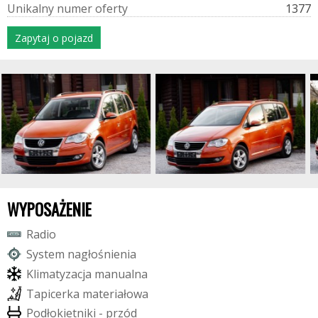
U
n
i
k
a
l
n
y
n
u
m
e
r
o
f
e
r
t
y
1377
Zapytaj o pojazd
WYPOSAŻENIE
R
a
d
i
o
S
y
s
t
e
m
n
a
g
ł
o
ś
n
i
e
n
i
a
K
l
i
m
a
t
y
z
a
c
j
a
m
a
n
u
a
l
n
a
T
a
p
i
c
e
r
k
a
m
a
t
e
r
i
a
ł
o
w
a
P
o
d
ł
o
k
i
e
t
n
i
k
i
-
p
r
z
ó
d