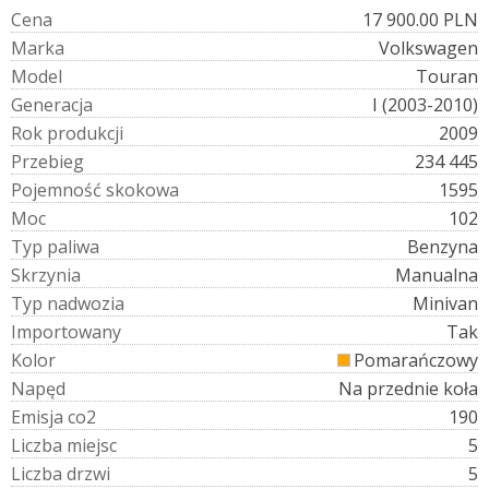
C
e
n
a
17 900.00 PLN
M
a
r
k
a
Volkswagen
M
o
d
e
l
Touran
G
e
n
e
r
a
c
j
a
I (2003-2010)
R
o
k
p
r
o
d
u
k
c
j
i
2009
P
r
z
e
b
i
e
g
234 445
P
o
j
e
m
n
o
ś
ć
s
k
o
k
o
w
a
1595
M
o
c
102
T
y
p
p
a
l
i
w
a
Benzyna
S
k
r
z
y
n
i
a
Manualna
T
y
p
n
a
d
w
o
z
i
a
Minivan
I
m
p
o
r
t
o
w
a
n
y
Tak
K
o
l
o
r
Pomarańczowy
N
a
p
ę
d
Na przednie koła
E
m
i
s
j
a
c
o
2
190
L
i
c
z
b
a
m
i
e
j
s
c
5
L
i
c
z
b
a
d
r
z
w
i
5