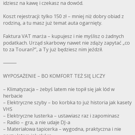
idziesz na kawę i czekasz na dowód.
Koszt rejestracji: tylko 150 zł – mniej niż dobry obiad z
rodziną, a tu masz już temat auta ogarnięty.
Faktura VAT marża – kupujesz i nie myślisz o żadnych
podatkach. Urząd skarbowy nawet nie zdąży zapytać „co
to za Touran?”, a Ty już będziesz nim jeździł.
⸻
WYPOSAŻENIE – BO KOMFORT TEŻ SIĘ LICZY
– Klimatyzacja – żebyś latem nie topił się jak lód w
herbacie
– Elektryczne szyby – bo korbka to już historia jak kasety
VHS
– Elektryczne lusterka – ustawiasz raz i zapominasz
– Radio – gra, a nie udaje DJ-a
– Materiałowa tapicerka – wygodna, praktyczna i nie