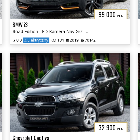
99 000
PLN
BMW i3
Road Edition LED Kamera Nav Grz. Fot Skóra H&K Tempomat
0.0
Elektryczny
KM 184
2019
70142
32 900
PLN
Chevrolet Captiva