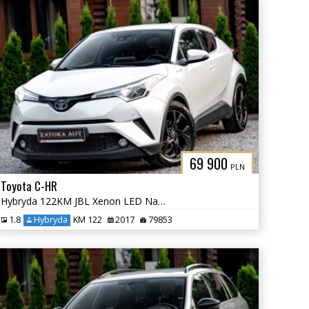
69 900
PLN
Toyota C-HR
Hybryda 122KM JBL Xenon LED Navi Grz. Fot. Lane Ass. Kamera Park Ass.
1.8
Hybryda
KM 122
2017
79853