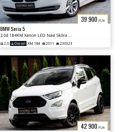
39 900
PLN
BMW Seria 5
2.0d 184KM Xenon LED Navi Skóra Grzane Fot Klima Parktornic Serwis
2.0
Diesel
KM 184
2011
230323
42 900
PLN