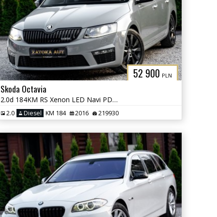
52 900
PLN
Skoda Octavia
2.0d 184KM RS Xenon LED Navi PDC Grzane Fot. Skóra Tempomat
2.0
Diesel
KM 184
2016
219930