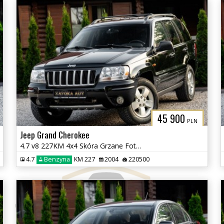
45 900
PLN
Jeep Grand Cherokee
4.7 v8 227KM 4x4 Skóra Grzane Fot Tempomat Klima Skóra Zadbany BEZ RDZ
4.7
Benzyna
KM 227
2004
220500