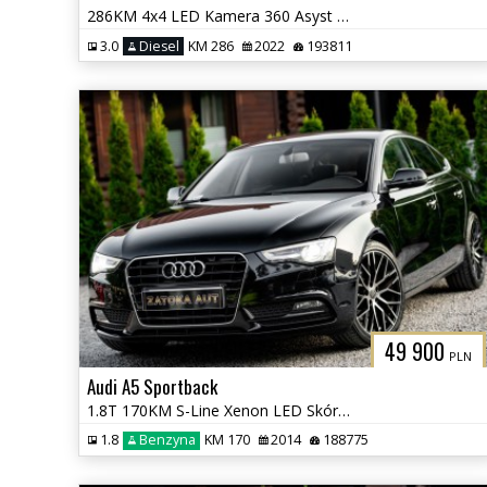
286KM 4x4 LED Kamera 360 Asyst Kolizji Lane Ass. Navi Grz. Fot Virtual
3.0
Diesel
KM 286
2022
193811
49 900
PLN
Audi A5 Sportback
1.8T 170KM S-Line Xenon LED Skóra Tempomat PDC Klima Serwis
1.8
Benzyna
KM 170
2014
188775