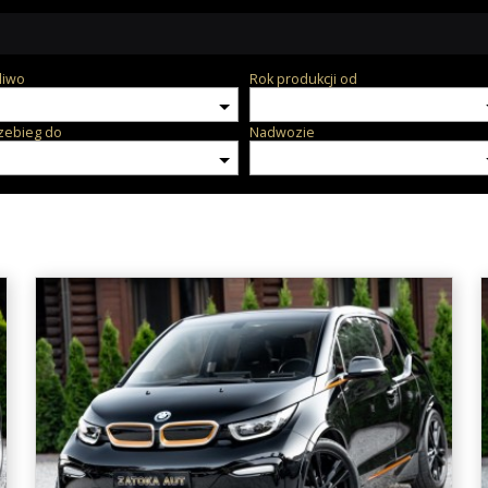
liwo
Rok produkcji od
zebieg do
Nadwozie