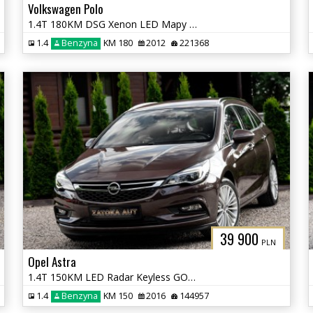
Volkswagen Polo
1.4T 180KM DSG Xenon LED Mapy Navi Tempomat Grz. Fotele
1.4
Benzyna
KM 180
2012
221368
39 900
PLN
Opel Astra
1.4T 150KM LED Radar Keyless GO Lane Ass. Nav El. Klapa Serwis
1.4
Benzyna
KM 150
2016
144957