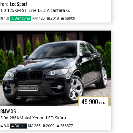
Ford EcoSport
1.0 125KM ST-Line LED Alcantara Grz. Fot Kier Navi Kamera Tempomat
1.0
Benzyna
KM 125
2018
68909
49 900
PLN
BMW X6
3.0d 286KM 4x4 Xenon LED Skóra TV Navi Klima Parktornic
3.0
Diesel
KM 286
2009
256877