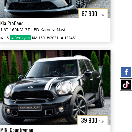
67 900
PLN
Kia ProCeed
1.6T 160KM GT LED Kamera Navi Grz. Fot. Lane Ass. ACC PDC JBL
1.5
Benzyna
KM 160
2021
122461
39 900
PLN
MINI Countryman