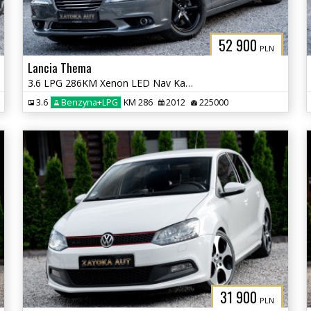
52 900
PLN
Lancia Thema
3.6 LPG 286KM Xenon LED Nav Kamera Grz. Went Fot Szyber Alpine ACC
3.6
Benzyna+LPG
KM 286
2012
225000
31 900
PLN