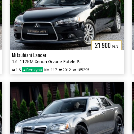
21 900
PLN
Mitsubishi Lancer
1.6i 117KM Xenon Grzane Fotele Parktronic Klimatyzacja Tempomat Serwis
1.6
Benzyna
KM 117
2012
185295