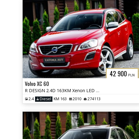
42 900
PLN
Volvo XC 60
R DESIGN 2.4D 163KM Xenon LED City Safety PDC HIFI Sound Navi Serwis
2.4
Diesel
KM 163
2010
274113