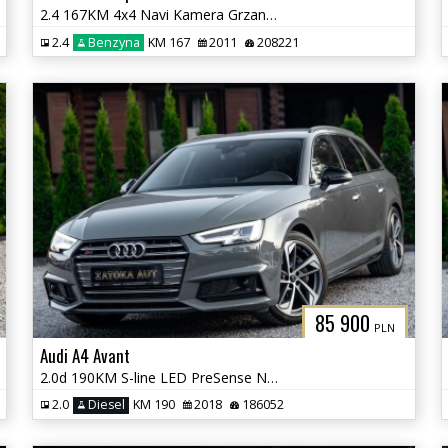
2.4 167KM 4x4 Navi Kamera Grzane Fot Klima PDC 7 osób Sprowadzony
2.4
Benzyna
KM 167
2011
208221
85 900
PLN
Audi A4 Avant
2.0d 190KM S-line LED PreSense Nav PDC ADS B&O Grz. Fot Masaż
2.0
Diesel
KM 190
2018
186052