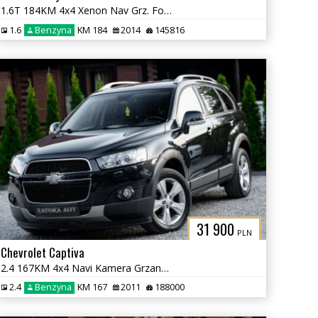
1.6T 184KM 4x4 Xenon Nav Grz. Fot Skóra Tempomat Klima Serwis
1.6
Benzyna
KM 184
2014
145816
31 900
PLN
Chevrolet Captiva
2.4 167KM 4x4 Navi Kamera Grzane Fot Klima PDC 7 osób Sprowadzony
2.4
Benzyna
KM 167
2011
188000