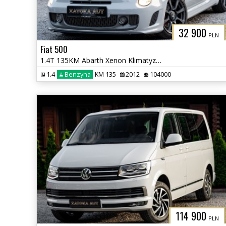
32 900
PLN
Fiat 500
1.4T 135KM Abarth Xenon Klimatyzacja Bezwypadkowy Sprowadzony
1.4
Benzyna
KM 135
2012
104000
114 900
PLN