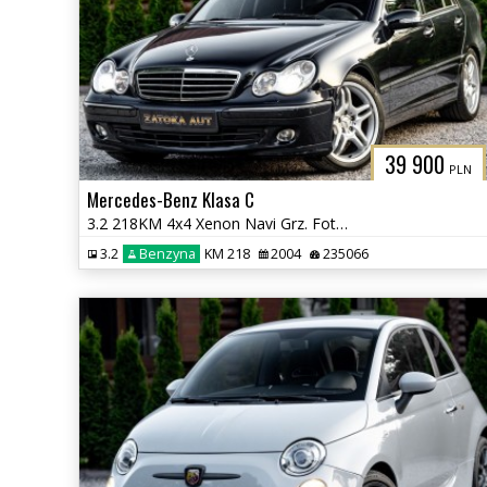
39 900
PLN
Mercedes-Benz Klasa C
3.2 218KM 4x4 Xenon Navi Grz. Fot Skóra Tempomat Szyberdach
3.2
Benzyna
KM 218
2004
235066