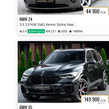
44 900
PLN
BMW Z4
3.0 231KM SMG Xenon Skóra Navi Tempomat Klima Grzane Fotele
3.0
Benzyna
KM 231
2003
198094
149 900
PLN
NETTO
BMW X5