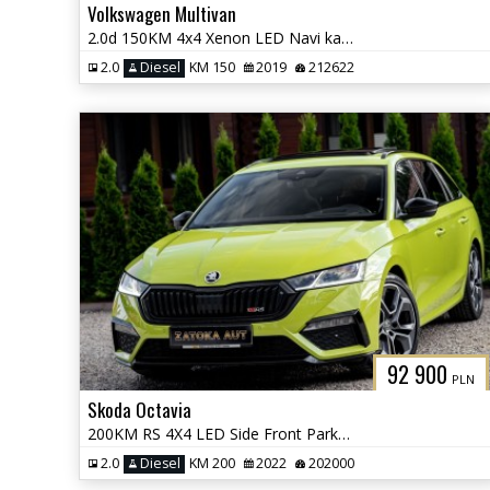
Volkswagen Multivan
2.0d 150KM 4x4 Xenon LED Navi kamera Grzane Fot. Front Ass. 7 osob
2.0
Diesel
KM 150
2019
212622
92 900
PLN
Skoda Octavia
200KM RS 4X4 LED Side Front Park Ass. Masaż Alcantara Kamera FULL OPCJ
2.0
Diesel
KM 200
2022
202000