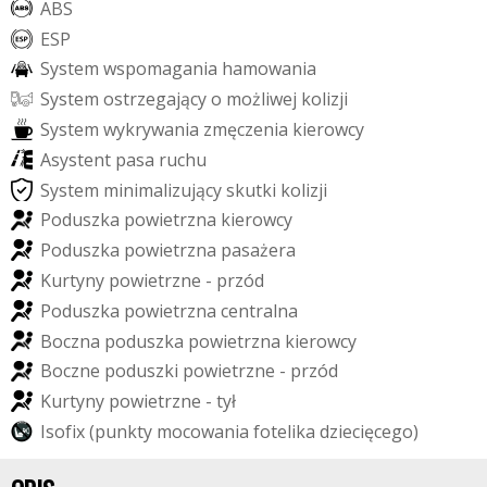
A
B
S
E
S
P
S
y
s
t
e
m
w
s
p
o
m
a
g
a
n
i
a
h
a
m
o
w
a
n
i
a
S
y
s
t
e
m
o
s
t
r
z
e
g
a
j
ą
c
y
o
m
o
ż
l
i
w
e
j
k
o
l
i
z
j
i
S
y
s
t
e
m
w
y
k
r
y
w
a
n
i
a
z
m
ę
c
z
e
n
i
a
k
i
e
r
o
w
c
y
A
s
y
s
t
e
n
t
p
a
s
a
r
u
c
h
u
S
y
s
t
e
m
m
i
n
i
m
a
l
i
z
u
j
ą
c
y
s
k
u
t
k
i
k
o
l
i
z
j
i
P
o
d
u
s
z
k
a
p
o
w
i
e
t
r
z
n
a
k
i
e
r
o
w
c
y
P
o
d
u
s
z
k
a
p
o
w
i
e
t
r
z
n
a
p
a
s
a
ż
e
r
a
K
u
r
t
y
n
y
p
o
w
i
e
t
r
z
n
e
-
p
r
z
ó
d
P
o
d
u
s
z
k
a
p
o
w
i
e
t
r
z
n
a
c
e
n
t
r
a
l
n
a
B
o
c
z
n
a
p
o
d
u
s
z
k
a
p
o
w
i
e
t
r
z
n
a
k
i
e
r
o
w
c
y
B
o
c
z
n
e
p
o
d
u
s
z
k
i
p
o
w
i
e
t
r
z
n
e
-
p
r
z
ó
d
K
u
r
t
y
n
y
p
o
w
i
e
t
r
z
n
e
-
t
y
ł
I
s
o
f
i
x
(
p
u
n
k
t
y
m
o
c
o
w
a
n
i
a
f
o
t
e
l
i
k
a
d
z
i
e
c
i
ę
c
e
g
o
)