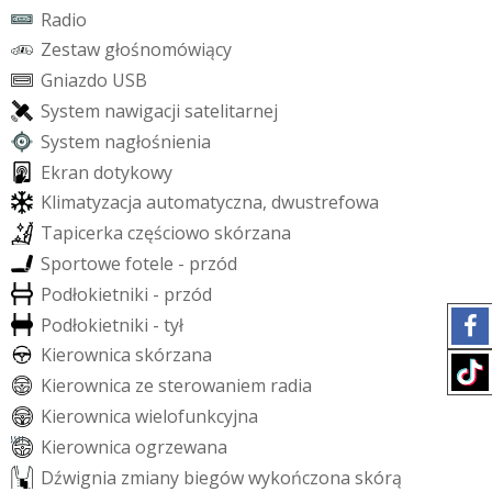
R
a
d
i
o
Z
e
s
t
a
w
g
ł
o
ś
n
o
m
ó
w
i
ą
c
y
G
n
i
a
z
d
o
U
S
B
S
y
s
t
e
m
n
a
w
i
g
a
c
j
i
s
a
t
e
l
i
t
a
r
n
e
j
S
y
s
t
e
m
n
a
g
ł
o
ś
n
i
e
n
i
a
E
k
r
a
n
d
o
t
y
k
o
w
y
K
l
i
m
a
t
y
z
a
c
j
a
a
u
t
o
m
a
t
y
c
z
n
a
,
d
w
u
s
t
r
e
f
o
w
a
T
a
p
i
c
e
r
k
a
c
z
ę
ś
c
i
o
w
o
s
k
ó
r
z
a
n
a
S
p
o
r
t
o
w
e
f
o
t
e
l
e
-
p
r
z
ó
d
P
o
d
ł
o
k
i
e
t
n
i
k
i
-
p
r
z
ó
d
P
o
d
ł
o
k
i
e
t
n
i
k
i
-
t
y
ł
K
i
e
r
o
w
n
i
c
a
s
k
ó
r
z
a
n
a
K
i
e
r
o
w
n
i
c
a
z
e
s
t
e
r
o
w
a
n
i
e
m
r
a
d
i
a
K
i
e
r
o
w
n
i
c
a
w
i
e
l
o
f
u
n
k
c
y
j
n
a
K
i
e
r
o
w
n
i
c
a
o
g
r
z
e
w
a
n
a
D
ź
w
i
g
n
i
a
z
m
i
a
n
y
b
i
e
g
ó
w
w
y
k
o
ń
c
z
o
n
a
s
k
ó
r
ą