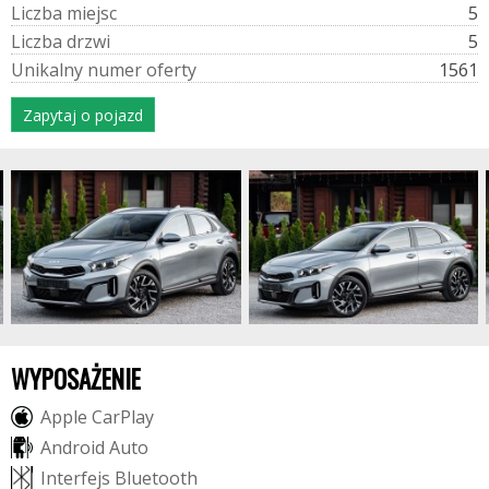
L
i
c
z
b
a
m
i
e
j
s
c
5
L
i
c
z
b
a
d
r
z
w
i
5
U
n
i
k
a
l
n
y
n
u
m
e
r
o
f
e
r
t
y
1561
Zapytaj o pojazd
WYPOSAŻENIE
A
p
p
l
e
C
a
r
P
l
a
y
A
n
d
r
o
i
d
A
u
t
o
I
n
t
e
r
f
e
j
s
B
l
u
e
t
o
o
t
h