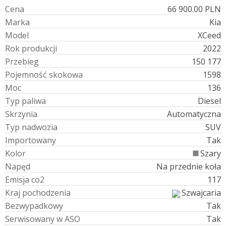
C
e
n
a
66 900.00 PLN
M
a
r
k
a
Kia
M
o
d
e
l
XCeed
R
o
k
p
r
o
d
u
k
c
j
i
2022
P
r
z
e
b
i
e
g
150 177
P
o
j
e
m
n
o
ś
ć
s
k
o
k
o
w
a
1598
M
o
c
136
T
y
p
p
a
l
i
w
a
Diesel
S
k
r
z
y
n
i
a
Automatyczna
T
y
p
n
a
d
w
o
z
i
a
SUV
I
m
p
o
r
t
o
w
a
n
y
Tak
K
o
l
o
r
Szary
N
a
p
ę
d
Na przednie koła
E
m
i
s
j
a
c
o
2
117
K
r
a
j
p
o
c
h
o
d
z
e
n
i
a
Szwajcaria
B
e
z
w
y
p
a
d
k
o
w
y
Tak
S
e
r
w
i
s
o
w
a
n
y
w
A
S
O
Tak