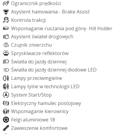
O
g
r
a
n
i
c
z
n
i
k
p
r
ę
d
k
o
ś
c
i
A
s
y
s
t
e
n
t
h
a
m
o
w
a
n
i
a
-
B
r
a
k
e
A
s
s
i
s
t
K
o
n
t
r
o
l
a
t
r
a
k
c
j
i
W
s
p
o
m
a
g
a
n
i
e
r
u
s
z
a
n
i
a
p
o
d
g
ó
r
ę
-
H
i
l
l
H
o
l
d
e
r
A
s
y
s
t
e
n
t
ś
w
i
a
t
e
ł
d
r
o
g
o
w
y
c
h
C
z
u
j
n
i
k
z
m
i
e
r
z
c
h
u
S
p
r
y
s
k
i
w
a
c
z
e
r
e
f
e
k
t
o
r
ó
w
Ś
w
i
a
t
ł
a
d
o
j
a
z
d
y
d
z
i
e
n
n
e
j
Ś
w
i
a
t
ł
a
d
o
j
a
z
d
y
d
z
i
e
n
n
e
j
d
i
o
d
o
w
e
L
E
D
L
a
m
p
y
p
r
z
e
c
i
w
m
g
i
e
l
n
e
L
a
m
p
y
t
y
l
n
e
w
t
e
c
h
n
o
l
o
g
i
i
L
E
D
S
y
s
t
e
m
S
t
a
r
t
/
S
t
o
p
E
l
e
k
t
r
y
c
z
n
y
h
a
m
u
l
e
c
p
o
s
t
o
j
o
w
y
W
s
p
o
m
a
g
a
n
i
e
k
i
e
r
o
w
n
i
c
y
F
e
l
g
i
a
l
u
m
i
n
i
o
w
e
1
8
Z
a
w
i
e
s
z
e
n
i
e
k
o
m
f
o
r
t
o
w
e