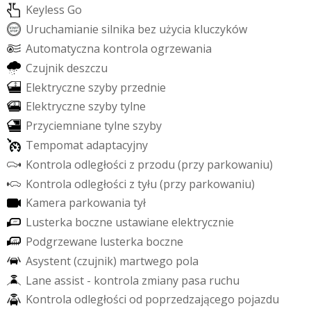
K
e
y
l
e
s
s
G
o
U
r
u
c
h
a
m
i
a
n
i
e
s
i
l
n
i
k
a
b
e
z
u
ż
y
c
i
a
k
l
u
c
z
y
k
ó
w
A
u
t
o
m
a
t
y
c
z
n
a
k
o
n
t
r
o
l
a
o
g
r
z
e
w
a
n
i
a
C
z
u
j
n
i
k
d
e
s
z
c
z
u
E
l
e
k
t
r
y
c
z
n
e
s
z
y
b
y
p
r
z
e
d
n
i
e
E
l
e
k
t
r
y
c
z
n
e
s
z
y
b
y
t
y
l
n
e
P
r
z
y
c
i
e
m
n
i
a
n
e
t
y
l
n
e
s
z
y
b
y
T
e
m
p
o
m
a
t
a
d
a
p
t
a
c
y
j
n
y
K
o
n
t
r
o
l
a
o
d
l
e
g
ł
o
ś
c
i
z
p
r
z
o
d
u
(
p
r
z
y
p
a
r
k
o
w
a
n
i
u
)
K
o
n
t
r
o
l
a
o
d
l
e
g
ł
o
ś
c
i
z
t
y
ł
u
(
p
r
z
y
p
a
r
k
o
w
a
n
i
u
)
K
a
m
e
r
a
p
a
r
k
o
w
a
n
i
a
t
y
ł
L
u
s
t
e
r
k
a
b
o
c
z
n
e
u
s
t
a
w
i
a
n
e
e
l
e
k
t
r
y
c
z
n
i
e
P
o
d
g
r
z
e
w
a
n
e
l
u
s
t
e
r
k
a
b
o
c
z
n
e
A
s
y
s
t
e
n
t
(
c
z
u
j
n
i
k
)
m
a
r
t
w
e
g
o
p
o
l
a
L
a
n
e
a
s
s
i
s
t
-
k
o
n
t
r
o
l
a
z
m
i
a
n
y
p
a
s
a
r
u
c
h
u
K
o
n
t
r
o
l
a
o
d
l
e
g
ł
o
ś
c
i
o
d
p
o
p
r
z
e
d
z
a
j
ą
c
e
g
o
p
o
j
a
z
d
u