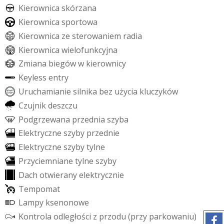
K
i
e
r
o
w
n
i
c
a
s
k
ó
r
z
a
n
a
K
i
e
r
o
w
n
i
c
a
s
p
o
r
t
o
w
a
K
i
e
r
o
w
n
i
c
a
z
e
s
t
e
r
o
w
a
n
i
e
m
r
a
d
i
a
K
i
e
r
o
w
n
i
c
a
w
i
e
l
o
f
u
n
k
c
y
j
n
a
Z
m
i
a
n
a
b
i
e
g
ó
w
w
k
i
e
r
o
w
n
i
c
y
K
e
y
l
e
s
s
e
n
t
r
y
U
r
u
c
h
a
m
i
a
n
i
e
s
i
l
n
i
k
a
b
e
z
u
ż
y
c
i
a
k
l
u
c
z
y
k
ó
w
C
z
u
j
n
i
k
d
e
s
z
c
z
u
P
o
d
g
r
z
e
w
a
n
a
p
r
z
e
d
n
i
a
s
z
y
b
a
E
l
e
k
t
r
y
c
z
n
e
s
z
y
b
y
p
r
z
e
d
n
i
e
E
l
e
k
t
r
y
c
z
n
e
s
z
y
b
y
t
y
l
n
e
P
r
z
y
c
i
e
m
n
i
a
n
e
t
y
l
n
e
s
z
y
b
y
D
a
c
h
o
t
w
i
e
r
a
n
y
e
l
e
k
t
r
y
c
z
n
i
e
T
e
m
p
o
m
a
t
L
a
m
p
y
k
s
e
n
o
n
o
w
e
K
o
n
t
r
o
l
a
o
d
l
e
g
ł
o
ś
c
i
z
p
r
z
o
d
u
(
p
r
z
y
p
a
r
k
o
w
a
n
i
u
)