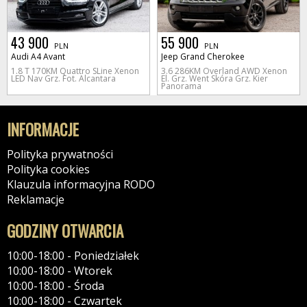
43 900
55 900
PLN
PLN
Audi A4 Avant
Jeep Grand Cherokee
1.8 T 170KM Quattro SLine Xenon
3.6 286KM Overland AWD Xenon
LED Nav Grz. Fot. Alcantara
El. Grz. Went Skóra Grz. Kier
Panorama
INFORMACJE
Polityka prywatności
Polityka cookies
Klauzula informacyjna RODO
Reklamacje
GODZINY OTWARCIA
10:00-18:00 - Poniedziałek
10:00-18:00 - Wtorek
10:00-18:00 - Środa
10:00-18:00 - Czwartek