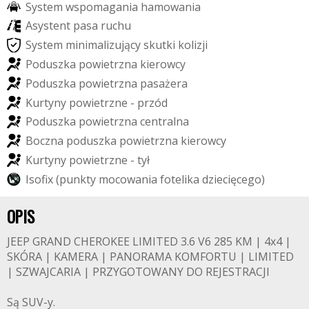
S
y
s
t
e
m
w
s
p
o
m
a
g
a
n
i
a
h
a
m
o
w
a
n
i
a
A
s
y
s
t
e
n
t
p
a
s
a
r
u
c
h
u
S
y
s
t
e
m
m
i
n
i
m
a
l
i
z
u
j
ą
c
y
s
k
u
t
k
i
k
o
l
i
z
j
i
P
o
d
u
s
z
k
a
p
o
w
i
e
t
r
z
n
a
k
i
e
r
o
w
c
y
P
o
d
u
s
z
k
a
p
o
w
i
e
t
r
z
n
a
p
a
s
a
ż
e
r
a
K
u
r
t
y
n
y
p
o
w
i
e
t
r
z
n
e
-
p
r
z
ó
d
P
o
d
u
s
z
k
a
p
o
w
i
e
t
r
z
n
a
c
e
n
t
r
a
l
n
a
B
o
c
z
n
a
p
o
d
u
s
z
k
a
p
o
w
i
e
t
r
z
n
a
k
i
e
r
o
w
c
y
K
u
r
t
y
n
y
p
o
w
i
e
t
r
z
n
e
-
t
y
ł
I
s
o
f
x
(
p
u
n
k
t
y
m
o
c
o
w
a
n
i
a
f
o
t
e
l
i
k
a
d
z
i
e
c
i
ę
c
e
g
o
)
OPIS
JEEP GRAND CHEROKEE LIMITED 3.6 V6 285 KM | 4x4 |
SKÓRA | KAMERA | PANORAMA KOMFORTU | LIMITED
| SZWAJCARIA | PRZYGOTOWANY DO REJESTRACJI
Są SUV-y.