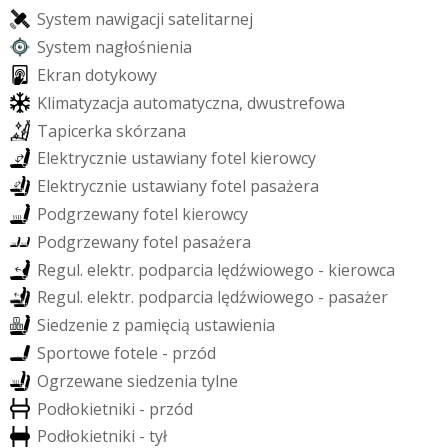
S
y
s
t
e
m
n
a
w
i
g
a
c
j
i
s
a
t
e
l
i
t
a
r
n
e
j
S
y
s
t
e
m
n
a
g
ł
o
ś
n
i
e
n
i
a
E
k
r
a
n
d
o
t
y
k
o
w
y
K
l
i
m
a
t
y
z
a
c
j
a
a
u
t
o
m
a
t
y
c
z
n
a
,
d
w
u
s
t
r
e
f
o
w
a
T
a
p
i
c
e
r
k
a
s
k
ó
r
z
a
n
a
E
l
e
k
t
r
y
c
z
n
i
e
u
s
t
a
w
i
a
n
y
f
o
t
e
l
k
i
e
r
o
w
c
y
E
l
e
k
t
r
y
c
z
n
i
e
u
s
t
a
w
i
a
n
y
f
o
t
e
l
p
a
s
a
ż
e
r
a
P
o
d
g
r
z
e
w
a
n
y
f
o
t
e
l
k
i
e
r
o
w
c
y
P
o
d
g
r
z
e
w
a
n
y
f
o
t
e
l
p
a
s
a
ż
e
r
a
R
e
g
u
l
.
e
l
e
k
t
r
.
p
o
d
p
a
r
c
i
a
l
ę
d
ź
w
i
o
w
e
g
o
-
k
i
e
r
o
w
c
a
R
e
g
u
l
.
e
l
e
k
t
r
.
p
o
d
p
a
r
c
i
a
l
ę
d
ź
w
i
o
w
e
g
o
-
p
a
s
a
ż
e
r
S
i
e
d
z
e
n
i
e
z
p
a
m
i
ę
c
i
ą
u
s
t
a
w
i
e
n
i
a
S
p
o
r
t
o
w
e
f
o
t
e
l
e
-
p
r
z
ó
d
O
g
r
z
e
w
a
n
e
s
i
e
d
z
e
n
i
a
t
y
l
n
e
P
o
d
ł
o
k
i
e
t
n
i
k
i
-
p
r
z
ó
d
P
o
d
ł
o
k
i
e
t
n
i
k
i
-
t
y
ł