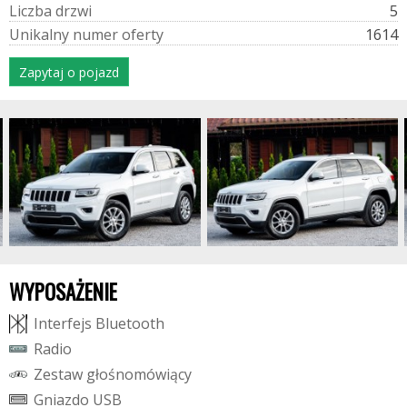
L
i
c
z
b
a
d
r
z
w
i
5
U
n
i
k
a
l
n
y
n
u
m
e
r
o
f
e
r
t
y
1614
Zapytaj o pojazd
WYPOSAŻENIE
I
n
t
e
r
f
e
j
s
B
l
u
e
t
o
o
t
h
R
a
d
i
o
Z
e
s
t
a
w
g
ł
o
ś
n
o
m
ó
w
i
ą
c
y
G
n
i
a
z
d
o
U
S
B