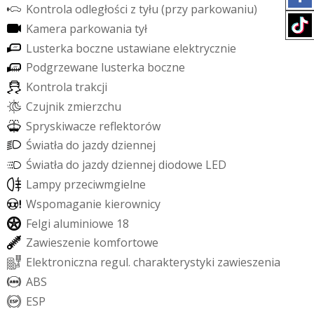
K
o
n
t
r
o
l
a
o
d
l
e
g
ł
o
ś
c
i
z
t
y
ł
u
(
p
r
z
y
p
a
r
k
o
w
a
n
i
u
)
K
a
m
e
r
a
p
a
r
k
o
w
a
n
i
a
t
y
ł
L
u
s
t
e
r
k
a
b
o
c
z
n
e
u
s
t
a
w
i
a
n
e
e
l
e
k
t
r
y
c
z
n
i
e
P
o
d
g
r
z
e
w
a
n
e
l
u
s
t
e
r
k
a
b
o
c
z
n
e
K
o
n
t
r
o
l
a
t
r
a
k
c
j
i
C
z
u
j
n
i
k
z
m
i
e
r
z
c
h
u
S
p
r
y
s
k
i
w
a
c
z
e
r
e
f
e
k
t
o
r
ó
w
Ś
w
i
a
t
ł
a
d
o
j
a
z
d
y
d
z
i
e
n
n
e
j
Ś
w
i
a
t
ł
a
d
o
j
a
z
d
y
d
z
i
e
n
n
e
j
d
i
o
d
o
w
e
L
E
D
L
a
m
p
y
p
r
z
e
c
i
w
m
g
i
e
l
n
e
W
s
p
o
m
a
g
a
n
i
e
k
i
e
r
o
w
n
i
c
y
F
e
l
g
i
a
l
u
m
i
n
i
o
w
e
1
8
Z
a
w
i
e
s
z
e
n
i
e
k
o
m
f
o
r
t
o
w
e
E
l
e
k
t
r
o
n
i
c
z
n
a
r
e
g
u
l
.
c
h
a
r
a
k
t
e
r
y
s
t
y
k
i
z
a
w
i
e
s
z
e
n
i
a
A
B
S
E
S
P