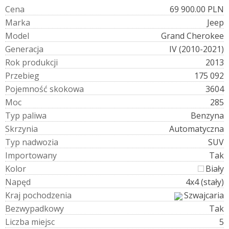
C
e
n
a
69 900.00 PLN
M
a
r
k
a
Jeep
M
o
d
e
l
Grand Cherokee
G
e
n
e
r
a
c
j
a
IV (2010-2021)
R
o
k
p
r
o
d
u
k
c
j
i
2013
P
r
z
e
b
i
e
g
175 092
P
o
j
e
m
n
o
ś
ć
s
k
o
k
o
w
a
3604
M
o
c
285
T
y
p
p
a
l
i
w
a
Benzyna
S
k
r
z
y
n
i
a
Automatyczna
T
y
p
n
a
d
w
o
z
i
a
SUV
I
m
p
o
r
t
o
w
a
n
y
Tak
K
o
l
o
r
Biały
N
a
p
ę
d
4x4 (stały)
K
r
a
j
p
o
c
h
o
d
z
e
n
i
a
Szwajcaria
B
e
z
w
y
p
a
d
k
o
w
y
Tak
L
i
c
z
b
a
m
i
e
j
s
c
5