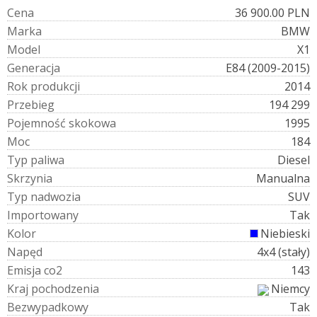
C
e
n
a
36 900.00 PLN
M
a
r
k
a
BMW
M
o
d
e
l
X1
G
e
n
e
r
a
c
j
a
E84 (2009-2015)
R
o
k
p
r
o
d
u
k
c
j
i
2014
P
r
z
e
b
i
e
g
194 299
P
o
j
e
m
n
o
ś
ć
s
k
o
k
o
w
a
1995
M
o
c
184
T
y
p
p
a
l
i
w
a
Diesel
S
k
r
z
y
n
i
a
Manualna
T
y
p
n
a
d
w
o
z
i
a
SUV
I
m
p
o
r
t
o
w
a
n
y
Tak
K
o
l
o
r
Niebieski
N
a
p
ę
d
4x4 (stały)
E
m
i
s
j
a
c
o
2
143
K
r
a
j
p
o
c
h
o
d
z
e
n
i
a
Niemcy
B
e
z
w
y
p
a
d
k
o
w
y
Tak