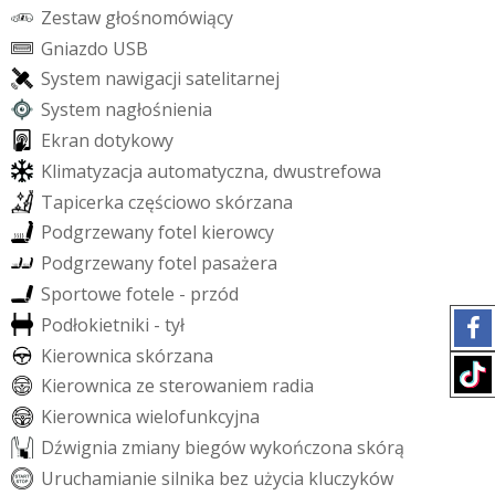
Z
e
s
t
a
w
g
ł
o
ś
n
o
m
ó
w
i
ą
c
y
G
n
i
a
z
d
o
U
S
B
S
y
s
t
e
m
n
a
w
i
g
a
c
j
i
s
a
t
e
l
i
t
a
r
n
e
j
S
y
s
t
e
m
n
a
g
ł
o
ś
n
i
e
n
i
a
E
k
r
a
n
d
o
t
y
k
o
w
y
K
l
i
m
a
t
y
z
a
c
j
a
a
u
t
o
m
a
t
y
c
z
n
a
,
d
w
u
s
t
r
e
f
o
w
a
T
a
p
i
c
e
r
k
a
c
z
ę
ś
c
i
o
w
o
s
k
ó
r
z
a
n
a
P
o
d
g
r
z
e
w
a
n
y
f
o
t
e
l
k
i
e
r
o
w
c
y
P
o
d
g
r
z
e
w
a
n
y
f
o
t
e
l
p
a
s
a
ż
e
r
a
S
p
o
r
t
o
w
e
f
o
t
e
l
e
-
p
r
z
ó
d
P
o
d
ł
o
k
i
e
t
n
i
k
i
-
t
y
ł
K
i
e
r
o
w
n
i
c
a
s
k
ó
r
z
a
n
a
K
i
e
r
o
w
n
i
c
a
z
e
s
t
e
r
o
w
a
n
i
e
m
r
a
d
i
a
K
i
e
r
o
w
n
i
c
a
w
i
e
l
o
f
u
n
k
c
y
j
n
a
D
ź
w
i
g
n
i
a
z
m
i
a
n
y
b
i
e
g
ó
w
w
y
k
o
ń
c
z
o
n
a
s
k
ó
r
ą
U
r
u
c
h
a
m
i
a
n
i
e
s
i
l
n
i
k
a
b
e
z
u
ż
y
c
i
a
k
l
u
c
z
y
k
ó
w