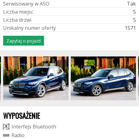
S
e
r
w
i
s
o
w
a
n
y
w
A
S
O
Tak
L
i
c
z
b
a
m
i
e
j
s
c
5
L
i
c
z
b
a
d
r
z
w
i
5
U
n
i
k
a
l
n
y
n
u
m
e
r
o
f
e
r
t
y
1571
Zapytaj o pojazd
WYPOSAŻENIE
I
n
t
e
r
f
e
j
s
B
l
u
e
t
o
o
t
h
R
a
d
i
o