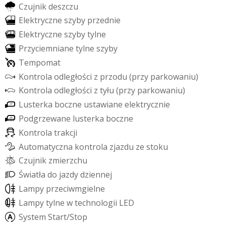
C
z
u
j
n
i
k
d
e
s
z
c
z
u
E
l
e
k
t
r
y
c
z
n
e
s
z
y
b
y
p
r
z
e
d
n
i
e
E
l
e
k
t
r
y
c
z
n
e
s
z
y
b
y
t
y
l
n
e
P
r
z
y
c
i
e
m
n
i
a
n
e
t
y
l
n
e
s
z
y
b
y
T
e
m
p
o
m
a
t
K
o
n
t
r
o
l
a
o
d
l
e
g
ł
o
ś
c
i
z
p
r
z
o
d
u
(
p
r
z
y
p
a
r
k
o
w
a
n
i
u
)
K
o
n
t
r
o
l
a
o
d
l
e
g
ł
o
ś
c
i
z
t
y
ł
u
(
p
r
z
y
p
a
r
k
o
w
a
n
i
u
)
L
u
s
t
e
r
k
a
b
o
c
z
n
e
u
s
t
a
w
i
a
n
e
e
l
e
k
t
r
y
c
z
n
i
e
P
o
d
g
r
z
e
w
a
n
e
l
u
s
t
e
r
k
a
b
o
c
z
n
e
K
o
n
t
r
o
l
a
t
r
a
k
c
j
i
A
u
t
o
m
a
t
y
c
z
n
a
k
o
n
t
r
o
l
a
z
j
a
z
d
u
z
e
s
t
o
k
u
C
z
u
j
n
i
k
z
m
i
e
r
z
c
h
u
Ś
w
i
a
t
ł
a
d
o
j
a
z
d
y
d
z
i
e
n
n
e
j
L
a
m
p
y
p
r
z
e
c
i
w
m
g
i
e
l
n
e
L
a
m
p
y
t
y
l
n
e
w
t
e
c
h
n
o
l
o
g
i
i
L
E
D
S
y
s
t
e
m
S
t
a
r
t
/
S
t
o
p