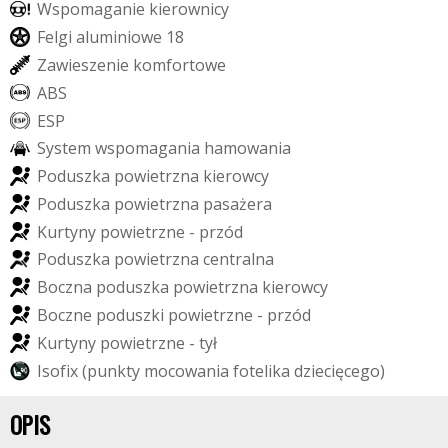
W
s
p
o
m
a
g
a
n
i
e
k
i
e
r
o
w
n
i
c
y
F
e
l
g
i
a
l
u
m
i
n
i
o
w
e
1
8
Z
a
w
i
e
s
z
e
n
i
e
k
o
m
f
o
r
t
o
w
e
A
B
S
E
S
P
S
y
s
t
e
m
w
s
p
o
m
a
g
a
n
i
a
h
a
m
o
w
a
n
i
a
P
o
d
u
s
z
k
a
p
o
w
i
e
t
r
z
n
a
k
i
e
r
o
w
c
y
P
o
d
u
s
z
k
a
p
o
w
i
e
t
r
z
n
a
p
a
s
a
ż
e
r
a
K
u
r
t
y
n
y
p
o
w
i
e
t
r
z
n
e
-
p
r
z
ó
d
P
o
d
u
s
z
k
a
p
o
w
i
e
t
r
z
n
a
c
e
n
t
r
a
l
n
a
B
o
c
z
n
a
p
o
d
u
s
z
k
a
p
o
w
i
e
t
r
z
n
a
k
i
e
r
o
w
c
y
B
o
c
z
n
e
p
o
d
u
s
z
k
i
p
o
w
i
e
t
r
z
n
e
-
p
r
z
ó
d
K
u
r
t
y
n
y
p
o
w
i
e
t
r
z
n
e
-
t
y
ł
I
s
o
f
i
x
(
p
u
n
k
t
y
m
o
c
o
w
a
n
i
a
f
o
t
e
l
i
k
a
d
z
i
e
c
i
ę
c
e
g
o
)
OPIS