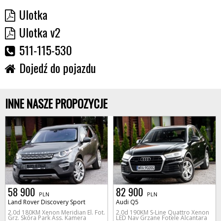
Ulotka
Ulotka v2
511-115-530
Dojedź do pojazdu
INNE NASZE PROPOZYCJE
58 900
82 900
PLN
PLN
Land Rover Discovery Sport
Audi Q5
2.0d 180KM Xenon Meridian El. Fot.
2.0d 190KM S-Line Quattro Xenon
Grz. Skóra Park Ass. Kamera
LED Nav Grzane Fotele Alcantara