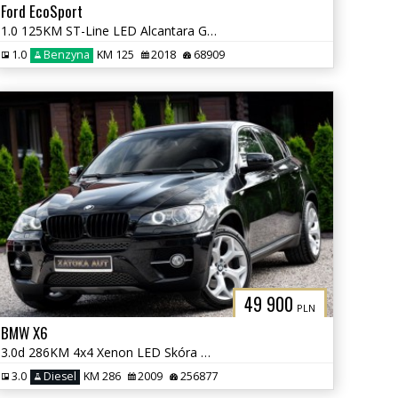
Ford EcoSport
1.0 125KM ST-Line LED Alcantara Grz. Fot Kier Navi Kamera Tempomat
1.0
Benzyna
KM 125
2018
68909
49 900
PLN
BMW X6
3.0d 286KM 4x4 Xenon LED Skóra TV Navi Klima Parktornic
3.0
Diesel
KM 286
2009
256877