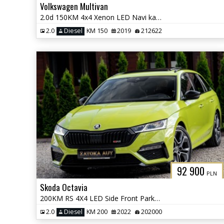
Volkswagen Multivan
2.0d 150KM 4x4 Xenon LED Navi kamera Grzane Fot. Front Ass. 7 osob
2.0
Diesel
KM 150
2019
212622
92 900
PLN
Skoda Octavia
200KM RS 4X4 LED Side Front Park Ass. Masaż Alcantara Kamera FULL OPCJ
2.0
Diesel
KM 200
2022
202000