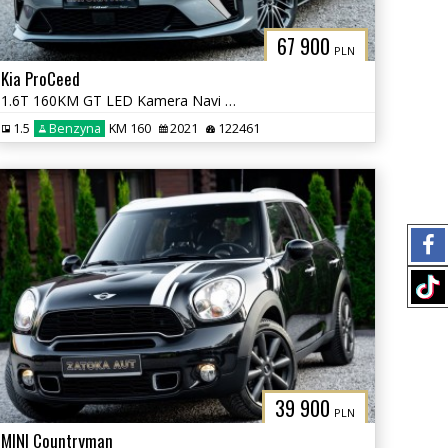
67 900
PLN
Kia ProCeed
1.6T 160KM GT LED Kamera Navi Grz. Fot. Lane Ass. ACC PDC JBL
1.5
Benzyna
KM 160
2021
122461
39 900
PLN
MINI Countryman