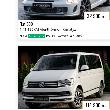
32 900
PLN
Fiat 500
1.4T 135KM Abarth Xenon Klimatyzacja Bezwypadkowy Sprowadzony
1.4
Benzyna
KM 135
2012
104000
114 900
PLN