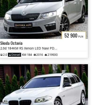
52 900
PLN
Skoda Octavia
2.0d 184KM RS Xenon LED Navi PDC Grzane Fot. Skóra Tempomat
2.0
Diesel
KM 184
2016
219930