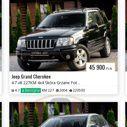
45 900
PLN
Jeep Grand Cherokee
4.7 v8 227KM 4x4 Skóra Grzane Fot Tempomat Klima Skóra Zadbany BEZ RDZ
4.7
Benzyna
KM 227
2004
220500