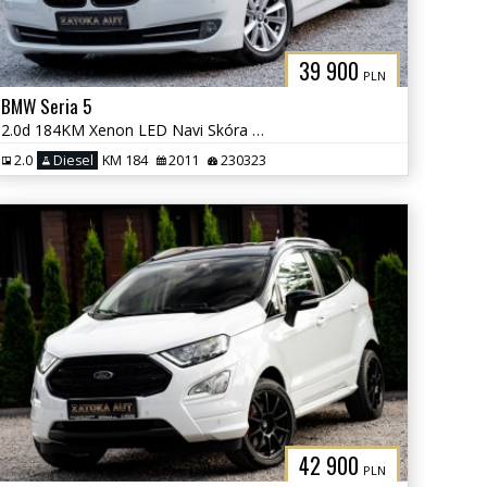
39 900
PLN
BMW Seria 5
2.0d 184KM Xenon LED Navi Skóra Grzane Fot Klima Parktornic Serwis
2.0
Diesel
KM 184
2011
230323
42 900
PLN