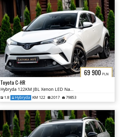
69 900
PLN
Toyota C-HR
Hybryda 122KM JBL Xenon LED Navi Grz. Fot. Lane Ass. Kamera Park Ass.
1.8
Hybryda
KM 122
2017
79853