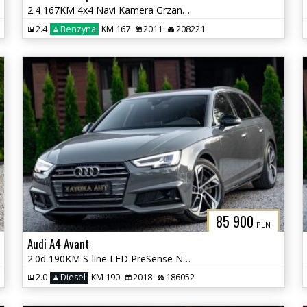
2.4 167KM 4x4 Navi Kamera Grzane Fot Klima PDC 7 osób Sprowadzony
2.4
Benzyna
KM 167
2011
208221
85 900
PLN
Audi A4 Avant
2.0d 190KM S-line LED PreSense Nav PDC ADS B&O Grz. Fot Masaż
2.0
Diesel
KM 190
2018
186052