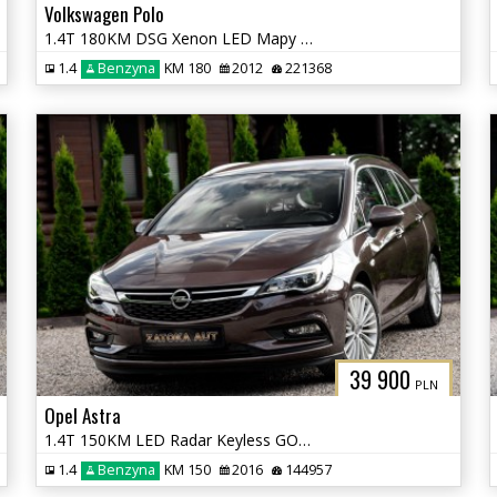
Volkswagen Polo
1.4T 180KM DSG Xenon LED Mapy Navi Tempomat Grz. Fotele
1.4
Benzyna
KM 180
2012
221368
39 900
PLN
Opel Astra
1.4T 150KM LED Radar Keyless GO Lane Ass. Nav El. Klapa Serwis
1.4
Benzyna
KM 150
2016
144957