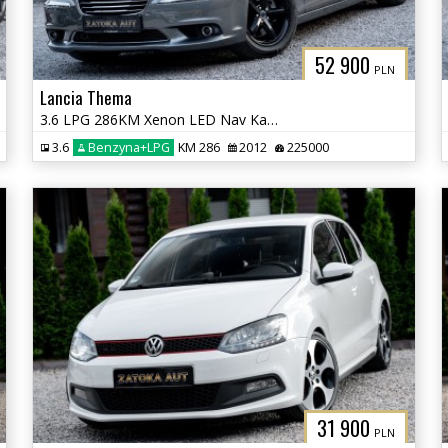
52 900
PLN
Lancia Thema
3.6 LPG 286KM Xenon LED Nav Kamera Grz. Went Fot Szyber Alpine ACC
3.6
Benzyna+LPG
KM 286
2012
225000
31 900
PLN