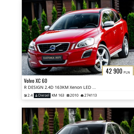
42 900
PLN
Volvo XC 60
R DESIGN 2.4D 163KM Xenon LED City Safety PDC HIFI Sound Navi Serwis
2.4
Diesel
KM 163
2010
274113