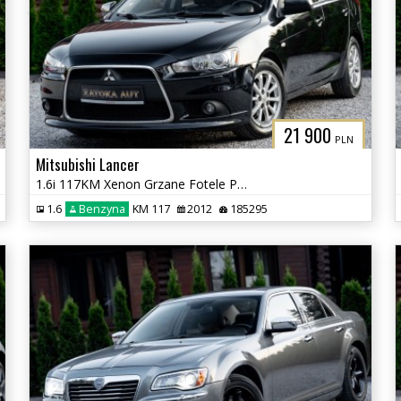
21 900
PLN
Mitsubishi Lancer
1.6i 117KM Xenon Grzane Fotele Parktronic Klimatyzacja Tempomat Serwis
1.6
Benzyna
KM 117
2012
185295