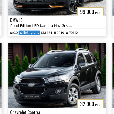
99 000
PLN
BMW i3
Road Edition LED Kamera Nav Grz. Fot Skóra H&K Tempomat
0.0
Elektryczny
KM 184
2019
70142
32 900
PLN
Chevrolet Captiva