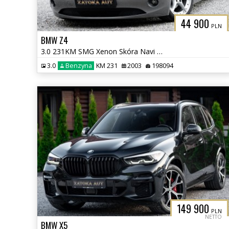
44 900
PLN
BMW Z4
3.0 231KM SMG Xenon Skóra Navi Tempomat Klima Grzane Fotele
3.0
Benzyna
KM 231
2003
198094
149 900
PLN
NETTO
BMW X5