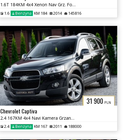
1.6T 184KM 4x4 Xenon Nav Grz. Fot Skóra Tempomat Klima Serwis
1.6
Benzyna
KM 184
2014
145816
31 900
PLN
Chevrolet Captiva
2.4 167KM 4x4 Navi Kamera Grzane Fot Klima PDC 7 osób Sprowadzony
2.4
Benzyna
KM 167
2011
188000