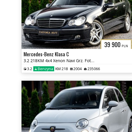
39 900
PLN
Mercedes-Benz Klasa C
3.2 218KM 4x4 Xenon Navi Grz. Fot Skóra Tempomat Szyberdach
3.2
Benzyna
KM 218
2004
235066