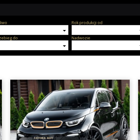
liwo
Rok produkcji od
zebieg do
Nadwozie